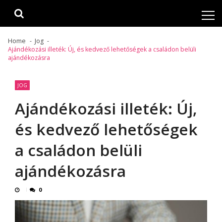
Skip
Skip
to
to
navigation
content
Home
Jog
Ajándékozási illeték: Új, és kedvező lehetőségek a családon belüli
ajándékozásra
JOG
Ajándékozási illeték: Új,
és kedvező lehetőségek
a családon belüli
ajándékozásra
0