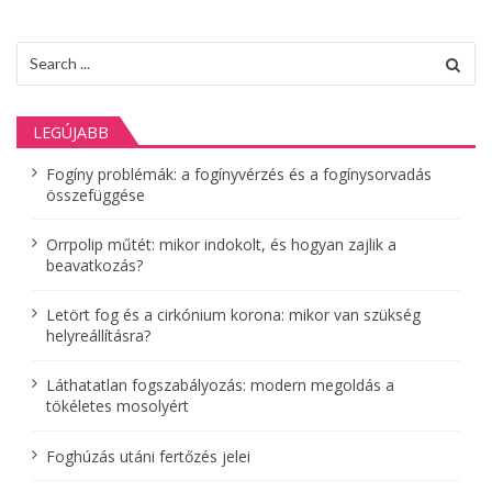
s
Search
n
for:
a
LEGÚJABB
v
Fogíny problémák: a fogínyvérzés és a fogínysorvadás
i
összefüggése
g
Orrpolip műtét: mikor indokolt, és hogyan zajlik a
á
beavatkozás?
c
Letört fog és a cirkónium korona: mikor van szükség
helyreállításra?
i
ó
Láthatatlan fogszabályozás: modern megoldás a
tökéletes mosolyért
Foghúzás utáni fertőzés jelei