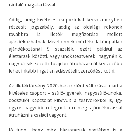
ráutaló magatartással.
Addig, amíg kivételes csoportokat kedvezményben
részesít jogszabály, addig az oldalági rokonok
továbbra is illeték megfizetése mellett
ajándékozhatnak. Mivel ennek mértéke lakóingatlan
ajándékozásnál 9 százalék, ezért például az
élettársak közötti, vagy unokatestvérek, nagynénik,
nagybácsik közötti tulajdon átruházásnál kedvezőbb
lehet inkább ingatlan adásvételi szerződést kötni.
Az illetéktörvény 2020-ban történt változása miatt a
kivételes csoport – szülő- gyerek, nagyszülő-unoka,
dédszülői kapcsolat kibővült a testvérekkel is, így
egyre nagyobb rétegnek éri meg ajándékozással
átruházni a családi vagyont.
Jó tudni, hogy még házastársak esetében is a