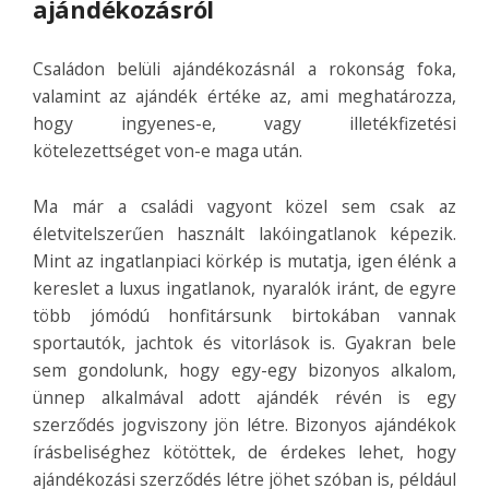
ajándékozásról
Családon belüli ajándékozásnál a rokonság foka,
valamint az ajándék értéke az, ami meghatározza,
hogy ingyenes-e, vagy illetékfizetési
kötelezettséget von-e maga után.
Ma már a családi vagyont közel sem csak az
életvitelszerűen használt lakóingatlanok képezik.
Mint az ingatlanpiaci körkép is mutatja, igen élénk a
kereslet a luxus ingatlanok, nyaralók iránt, de egyre
több jómódú honfitársunk birtokában vannak
sportautók, jachtok és vitorlások is. Gyakran bele
sem gondolunk, hogy egy-egy bizonyos alkalom,
ünnep alkalmával adott ajándék révén is egy
szerződés jogviszony jön létre. Bizonyos ajándékok
írásbeliséghez kötöttek, de érdekes lehet, hogy
ajándékozási szerződés létre jöhet szóban is, például