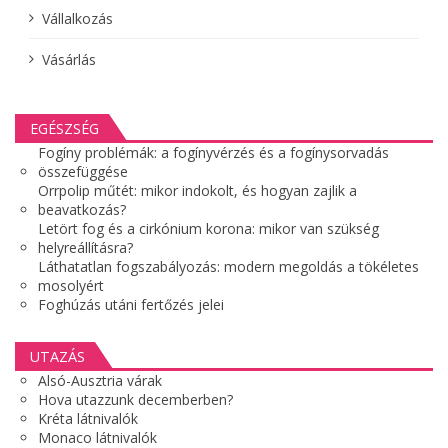
Vállalkozás
Vásárlás
EGÉSZSÉG
Fogíny problémák: a fogínyvérzés és a fogínysorvadás
összefüggése
Orrpolip műtét: mikor indokolt, és hogyan zajlik a
beavatkozás?
Letört fog és a cirkónium korona: mikor van szükség
helyreállításra?
Láthatatlan fogszabályozás: modern megoldás a tökéletes
mosolyért
Foghúzás utáni fertőzés jelei
UTAZÁS
Alsó-Ausztria várak
Hova utazzunk decemberben?
Kréta látnivalók
Monaco látnivalók