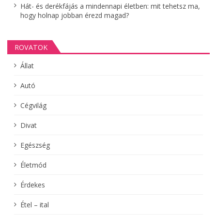
Hát- és derékfájás a mindennapi életben: mit tehetsz ma,
hogy holnap jobban érezd magad?
ROVATOK
Állat
Autó
Cégvilág
Divat
Egészség
Életmód
Érdekes
Étel – ital