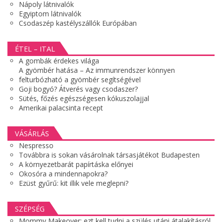
Nápoly látnivalók
Egyiptom látnivalók
Csodaszép kastélyszállók Európában
ÉTEL – ITAL
A gombák érdekes világa
A gyömbér hatása – Az immunrendszer könnyen
felturbózható a gyömbér segítségével
Goji bogyó? Átverés vagy csodaszer?
Sütés, főzés egészségesen kókuszolajjal
Amerikai palacsinta recept
VÁSÁRLÁS
Nespresso
Továbbra is sokan vásárolnak társasjátékot Budapesten
A környezetbarát papírtáska előnyei
Okosóra a mindennapokra?
Ezüst gyűrű: kit illik vele meglepni?
SZÉPSÉG
Mommy Makeover: ezt kell tudni a szülés utáni átalakításról