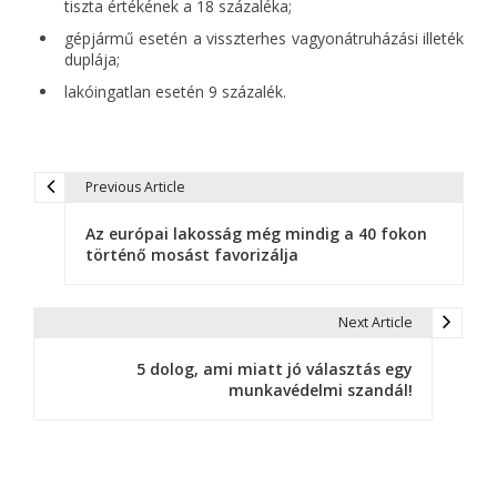
tiszta értékének a 18 százaléka;
gépjármű esetén a visszterhes vagyonátruházási illeték
duplája;
lakóingatlan esetén 9 százalék.
Previous Article
B
Az európai lakosság még mindig a 40 fokon
e
történő mosást favorizálja
j
e
Next Article
g
5 dolog, ami miatt jó választás egy
munkavédelmi szandál!
y
z
é