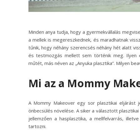
Minden anya tudja, hogy a gyermekvállalás megvisel
a mellek is megereszkednek, és maradhatnak vissz
tűnik, hogy néhány szerencsés néhány hét alatt viss
és testmozgás mellett sem történik meg. Ilye
műtét, más néven az „Anyuka plasztika”. Milyen bea
Mi az a Mommy Make
A Mommy Makeover egy sor plasztikai eljárást jel
önbecsülés növelése. A siker a választott plasztika
jellemzően a hasplasztika, a mellfelvarrás, illetv
tartozni.