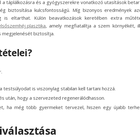
l a táplálkozásra és a gyógyszerekre vonatkozó utasítások betar
tség biztosítása kulcsfontosságú. Míg bizonyos eredmények az
kig is eltarthat. Külön beavatkozások keretében extra műtét
elsőszemhéj plasztika
, amely megfiatalítja a szem környékét, il
s megjelenését biztosítja.
ételei?
.
 testsúlyodat is viszonylag stabilan kell tartani hozzá.
ülés után, hogy a szervezeted regenerálódhasson.
t, ha még több gyermeket tervezel, hiszen egy újabb terh
iválasztása