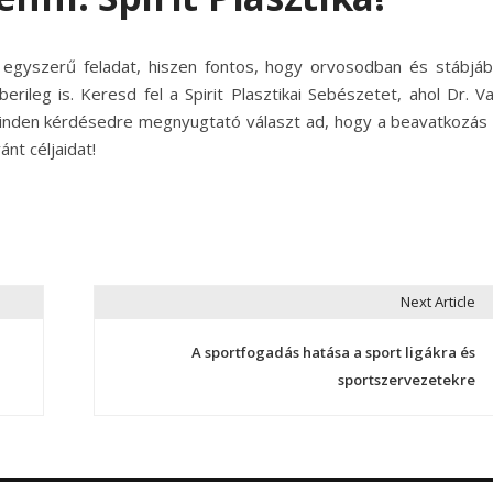
 egyszerű feladat, hiszen fontos, hogy orvosodban és stábjáb
leg is. Keresd fel a Spirit Plasztikai Sebészetet, ahol Dr. V
inden kérdésedre megnyugtató választ ad, hogy a beavatkozás 
nt céljaidat!
Next Article
A sportfogadás hatása a sport ligákra és
sportszervezetekre