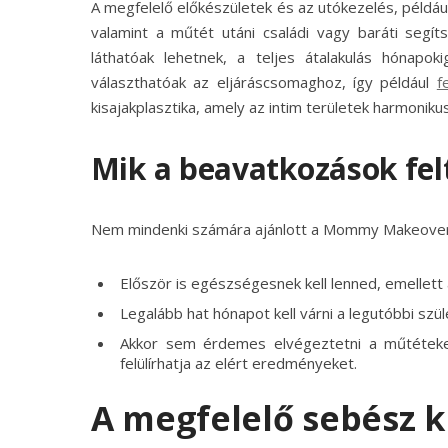
A megfelelő előkészületek és az utókezelés, példáu
valamint a műtét utáni családi vagy baráti segí
láthatóak lehetnek, a teljes átalakulás hónapo
választhatóak az eljáráscsomaghoz, így például
f
kisajakplasztika, amely az intim területek harmoniku
Mik a beavatkozások felt
Nem mindenki számára ajánlott a Mommy Makeover
Először is egészségesnek kell lenned, emellett a
Legalább hat hónapot kell várni a legutóbbi sz
Akkor sem érdemes elvégeztetni a műtéteke
felülírhatja az elért eredményeket.
A megfelelő sebész k