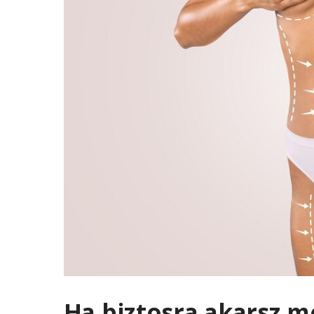
Ha biztosra akarsz me