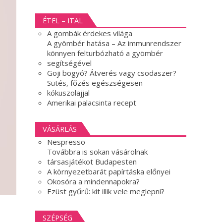
ÉTEL – ITAL
A gombák érdekes világa
A gyömbér hatása – Az immunrendszer
könnyen felturbózható a gyömbér
segítségével
Goji bogyó? Átverés vagy csodaszer?
Sütés, főzés egészségesen
kókuszolajjal
Amerikai palacsinta recept
VÁSÁRLÁS
Nespresso
Továbbra is sokan vásárolnak
társasjátékot Budapesten
A környezetbarát papírtáska előnyei
Okosóra a mindennapokra?
Ezüst gyűrű: kit illik vele meglepni?
SZÉPSÉG