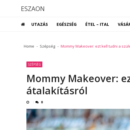
Skip
Skip
ESZAON
to
to
navigation
content
UTAZÁS
EGÉSZSÉG
ÉTEL – ITAL
VÁSÁ
Home
Szépség
Mommy Makeover: ezt kell tudni a szülé
SZÉPSÉG
Mommy Makeover: ezt 
átalakításról
0