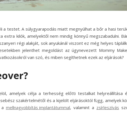
i a testet. A súlygyarapodás miatt megnyúlhat a bőr a hasi terül
a extra kilók, amelyektől nem mindig könnyű megszabadulni.
Bá
zanyeri régi alakját, sok anyukánál viszont ez még helyes táplál
n esetekben jelenthet megoldást az úgynevezett Mommy Mak
vatkozásokról van szó, és miben segíthetnek ezek az eljárások?
over?
öl, amelyek célja a terhesség előtti testalkat helyreállítása 
i sebész szakértelmétől és a kijelölt eljárásoktól függ, amelyek k
e a
mellnagyobbítás implantátummal
, valamint a
zsírleszívás
szo