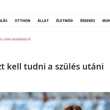
RLÁS
OTTHON
ÁLLAT
ÉLETMÓD
ÉRDEKES
MU
s utáni átalakításról
kell tudni a szülés utáni