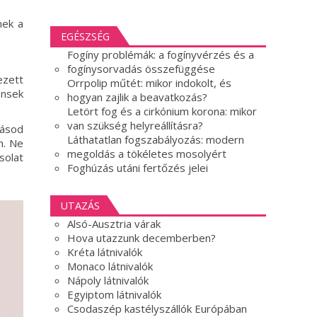
nek a
EGÉSZSÉG
Fogíny problémák: a fogínyvérzés és a
fogínysorvadás összefüggése
ezett
Orrpolip műtét: mikor indokolt, és
ensek
hogyan zajlik a beavatkozás?
Letört fog és a cirkónium korona: mikor
van szükség helyreállításra?
másod
Láthatatlan fogszabályozás: modern
n. Ne
megoldás a tökéletes mosolyért
solat
Foghúzás utáni fertőzés jelei
UTAZÁS
Alsó-Ausztria várak
Hova utazzunk decemberben?
Kréta látnivalók
Monaco látnivalók
Nápoly látnivalók
Egyiptom látnivalók
Csodaszép kastélyszállók Európában