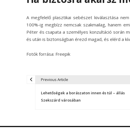
A megfelelő plasztikai sebészet kiválasztása nem
100%-ig megbízz nemcsak szakmailag, hanem emberi
Péter és csapata a személyes konzultáció során m
és után is biztonságban érezd magad, és elérd a kívá
Fotók forrása: Freepik
Previous Article
B
Lehetőségek a borászaton innen és túl – állás
e
Szekszárd városában
j