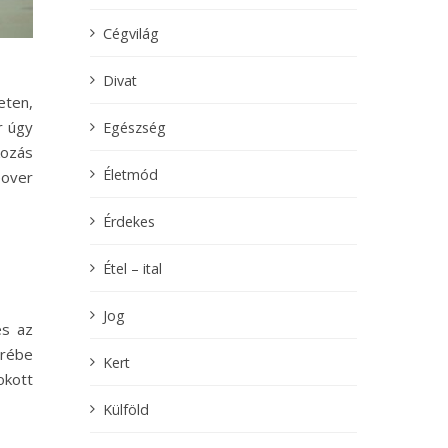
Cégvilág
Divat
eten,
r úgy
Egészség
kozás
Életmód
eover
Érdekes
Étel – ital
Jog
és az
örébe
Kert
kott
Külföld