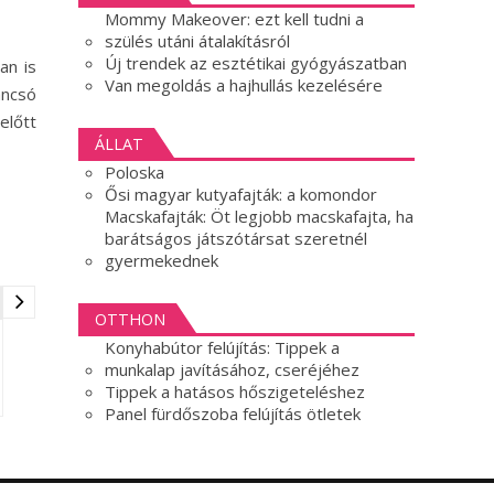
Mommy Makeover: ezt kell tudni a
szülés utáni átalakításról
Új trendek az esztétikai gyógyászatban
an is
Van megoldás a hajhullás kezelésére
ancsó
előtt
ÁLLAT
Poloska
Ősi magyar kutyafajták: a komondor
Macskafajták: Öt legjobb macskafajta, ha
barátságos játszótársat szeretnél
gyermekednek
OTTHON
Konyhabútor felújítás: Tippek a
munkalap javításához, cseréjéhez
Tippek a hatásos hőszigeteléshez
Panel fürdőszoba felújítás ötletek