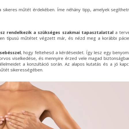
 a sikeres műtét érdekében. Íme néhány tipp, amelyek segíthet
sz rendelkezik a szükséges szakmai tapasztalattal
a terv
lyen típusú műtétet végzett már, és nézd meg a korábbi páci
sebésszel
, hogy feltehesd a kérdéseidet. Így lesz egy benyo
orvos viselkedése, és mennyire érzed vele magad biztonságba
lelmeidet a konzultáció során. Az alapos kutatás és a jó kapc
tét sikerességében.