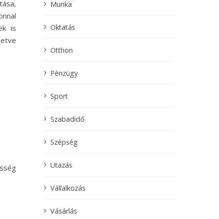
tása,
Munka
onnal
Oktatás
ek is
letve
Otthon
Pénzügy
Sport
Szabadidő
Szépség
Utazás
esség
Vállalkozás
Vásárlás