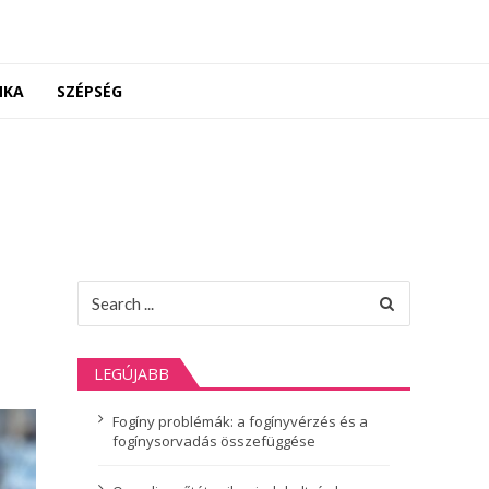
NKA
SZÉPSÉG
Search
for:
LEGÚJABB
Fogíny problémák: a fogínyvérzés és a
fogínysorvadás összefüggése