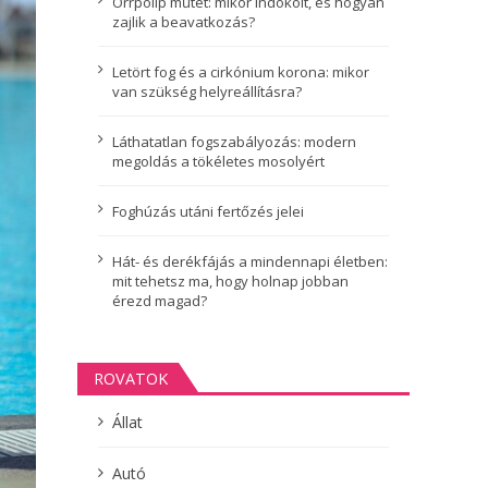
Orrpolip műtét: mikor indokolt, és hogyan
zajlik a beavatkozás?
Letört fog és a cirkónium korona: mikor
van szükség helyreállításra?
Láthatatlan fogszabályozás: modern
megoldás a tökéletes mosolyért
Foghúzás utáni fertőzés jelei
Hát- és derékfájás a mindennapi életben:
mit tehetsz ma, hogy holnap jobban
érezd magad?
ROVATOK
Állat
Autó