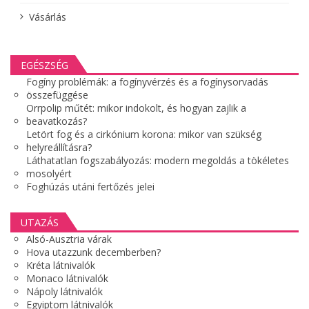
Vásárlás
EGÉSZSÉG
Fogíny problémák: a fogínyvérzés és a fogínysorvadás
összefüggése
Orrpolip műtét: mikor indokolt, és hogyan zajlik a
beavatkozás?
Letört fog és a cirkónium korona: mikor van szükség
helyreállításra?
Láthatatlan fogszabályozás: modern megoldás a tökéletes
mosolyért
Foghúzás utáni fertőzés jelei
UTAZÁS
Alsó-Ausztria várak
Hova utazzunk decemberben?
Kréta látnivalók
Monaco látnivalók
Nápoly látnivalók
Egyiptom látnivalók