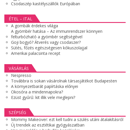
Csodaszép kastélyszállók Európában
ÉTEL – ITAL
A gombák érdekes világa
A gyömbér hatása – Az immunrendszer könnyen
felturbózható a gyömbér segítségével
Goji bogyó? Átverés vagy csodaszer?
Sütés, főzés egészségesen kókuszolajjal
Amerikai palacsinta recept
VÁSÁRLÁS
Nespresso
Továbbra is sokan vásárolnak társasjátékot Budapesten
A környezetbarát papírtáska előnyei
Okosóra a mindennapokra?
Ezüst gyűrű: kit illik vele meglepni?
SZÉPSÉG
Mommy Makeover: ezt kell tudni a szülés utáni átalakításról
Új trendek az esztétikai gyógyászatban