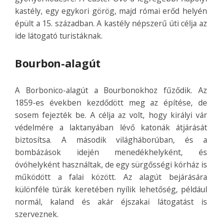
kastély, egy egykori görög, majd római erőd helyén
épült a 15. században. A kastély népszerű úti célja az
ide látogató turistáknak.
Bourbon-alagút
A Borbonico-alagút a Bourbonokhoz fűződik. Az
1859-es években kezdődött meg az építése, de
sosem fejezték be. A célja az volt, hogy királyi vár
védelmére a laktanyában lévő katonák átjárását
biztosítsa. A második világháborúban, és a
bombázások idején menedékhelyként, és
óvóhelyként használtak, de egy sürgősségi kórház is
működött a falai között. Az alagút bejárására
különféle túrák keretében nyílik lehetőség, például
normál, kaland és akár éjszakai látogatást is
szerveznek.