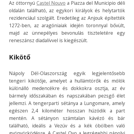
Az öttornyú
Castel Nouvo
a Piazza del Municipio déli
oldalán található, az egykori királyok és helytartók
rezidenciául szolgált. Eredetileg az Anjouk építették
1272-ben, az aragóniaiak idején toronnyal bővült,
majd az ünnepélyes bevonulás tiszteletére egy
reneszánsz diadalívvel is kiegészült.
Kikötő
Nápoly Dél-Olaszország egyik legjelentősebb
tengeri kikötője, amelyet a hullámtörők és mólók
különálló medencékre és dokkokra osztja, az év
bármely időszakában és napszakában pezsgő élet
jellemzi. A tengerparti sétánya a Lungomare, amely
egészen 2,4 kilométer hosszan húzódik a part
mentén. A sétányon számtalan kávézó és bár
található, ideális a Vezúv és a kék öbölben való
gyönyörködésre. A Castel Ovo a legrégebbi nápolyi