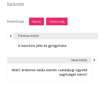
Karlsruhe
Related tags :
Nápoly
Olaszország
Previous Article
B
A neurózis jelei és gyógyítása
e
j
Next Article
e
Miért érdemes válás esetén családjogi ügyvéd
g
segítségét kérni?
y
z
é