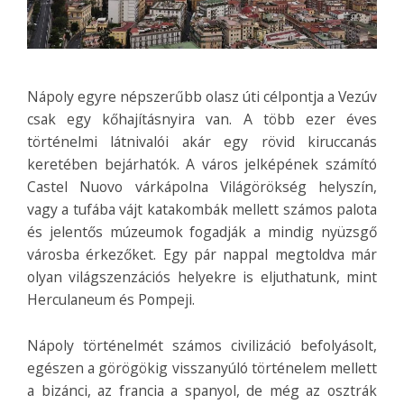
Nápoly egyre népszerűbb olasz úti célpontja a Vezúv
csak egy kőhajításnyira van. A több ezer éves
történelmi látnivalói akár egy rövid kiruccanás
keretében bejárhatók. A város jelképének számító
Castel Nuovo várkápolna Világörökség helyszín,
vagy a tufába vájt katakombák mellett számos palota
és jelentős múzeumok fogadják a mindig nyüzsgő
városba érkezőket. Egy pár nappal megtoldva már
olyan világszenzációs helyekre is eljuthatunk, mint
Herculaneum és Pompeji.
Nápoly történelmét számos civilizáció befolyásolt,
egészen a görögökig visszanyúló történelem mellett
a bizánci, az francia a spanyol, de még az osztrák