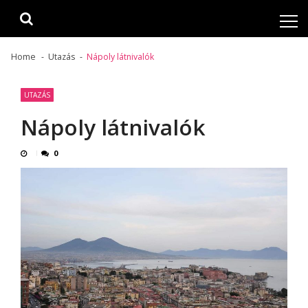
Skip
Skip
to
to
navigation
content
Home
Utazás
Nápoly látnivalók
UTAZÁS
Nápoly látnivalók
0