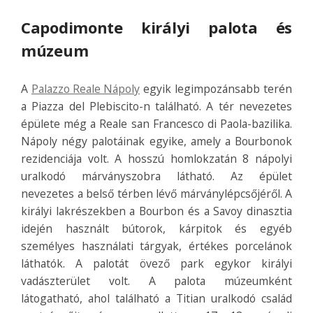
Capodimonte királyi palota és
múzeum
A
Palazzo Reale Nápoly
egyik legimpozánsabb terén
a Piazza del Plebiscito-n található. A tér nevezetes
épülete még a Reale san Francesco di Paola-bazilika.
Nápoly négy palotáinak egyike, amely a Bourbonok
rezidenciája volt. A hosszú homlokzatán 8 nápolyi
uralkodó márványszobra látható. Az épület
nevezetes a belső térben lévő márványlépcsőjéről. A
királyi lakrészekben a Bourbon és a Savoy dinasztia
idején használt bútorok, kárpitok és egyéb
személyes használati tárgyak, értékes porcelánok
láthatók. A palotát övező park egykor királyi
vadászterület volt. A palota múzeumként
látogatható, ahol található a Titian uralkodó család