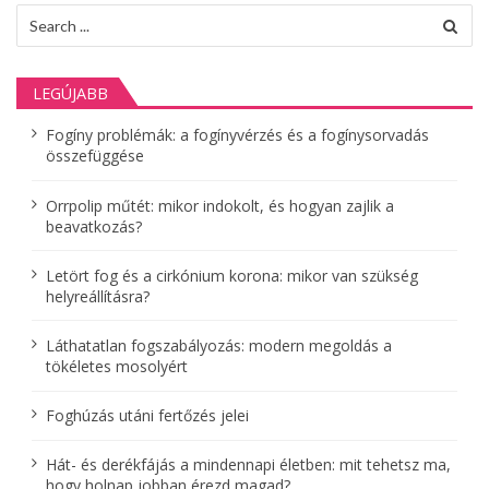
s
Search
for:
n
a
LEGÚJABB
v
Fogíny problémák: a fogínyvérzés és a fogínysorvadás
összefüggése
i
g
Orrpolip műtét: mikor indokolt, és hogyan zajlik a
beavatkozás?
á
Letört fog és a cirkónium korona: mikor van szükség
c
helyreállításra?
i
Láthatatlan fogszabályozás: modern megoldás a
ó
tökéletes mosolyért
Foghúzás utáni fertőzés jelei
Hát- és derékfájás a mindennapi életben: mit tehetsz ma,
hogy holnap jobban érezd magad?