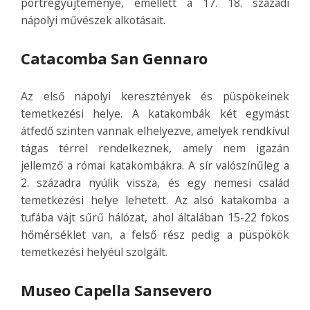
portrégyűjteménye, emellett a 17. 18. századi
nápolyi művészek alkotásait.
Catacomba San Gennaro
Az első nápolyi keresztények és püspökeinek
temetkezési helye. A katakombák két egymást
átfedő szinten vannak elhelyezve, amelyek rendkívül
tágas térrel rendelkeznek, amely nem igazán
jellemző a római katakombákra. A sír valószínűleg a
2. századra nyúlik vissza, és egy nemesi család
temetkezési helye lehetett. Az alsó katakomba a
tufába vájt sűrű hálózat, ahol általában 15-22 fokos
hőmérséklet van, a felső rész pedig a püspökök
temetkezési helyéül szolgált.
Museo Capella Sansevero