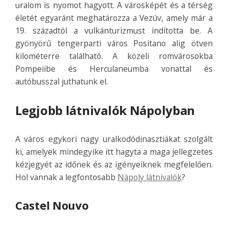
uralom is nyomot hagyott. A városképét és a térség
életét egyaránt meghatározza a Vezúv, amely már a
19. századtól a vulkánturizmust indította be. A
gyönyörű tengerparti város Positano alig ötven
kilométerre található. A közeli romvárosokba
Pompeiibe és Herculaneumba vonattal és
autóbusszal juthatunk el.
Legjobb látnivalók Nápolyban
A város egykori nagy uralkodódinasztiákat szolgált
ki, amelyek mindegyike itt hagyta a maga jellegzetes
kézjegyét az időnek és az igényeiknek megfelelően.
Hol vannak a legfontosabb
Nápoly látnivalók
?
Castel Nouvo