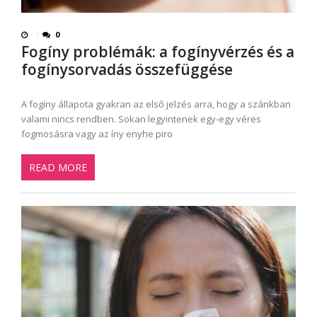
0
Fogíny problémák: a fogínyvérzés és a
fogínysorvadás összefüggése
A fogíny állapota gyakran az első jelzés arra, hogy a szánkban
valami nincs rendben. Sokan legyintenek egy-egy véres
fogmosásra vagy az íny enyhe piro
READ MORE