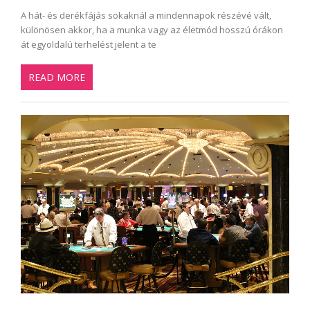
A hát- és derékfájás sokaknál a mindennapok részévé vált,
különösen akkor, ha a munka vagy az életmód hosszú órákon
át egyoldalú terhelést jelent a te
READ MORE