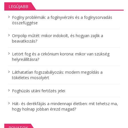
s
LEGÚJABB
e
k
Fogíny problémák: a fogínyvérzés és a fogínysorvadás
összefüggése
l
a
Orrpolip műtét: mikor indokolt, és hogyan zajlik a
p
beavatkozás?
o
Letört fog és a cirkónium korona: mikor van szükség
z
helyreállításra?
á
Láthatatlan fogszabályozás: modern megoldás a
s
tökéletes mosolyért
a
Foghúzás utáni fertőzés jelei
Hát- és derékfájás a mindennapi életben: mit tehetsz ma,
hogy holnap jobban érezd magad?
ROVATOK