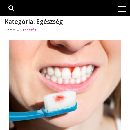
Skip
Skip
to
to
navigation
content
Kategória:
Egészség
Home
Egészség