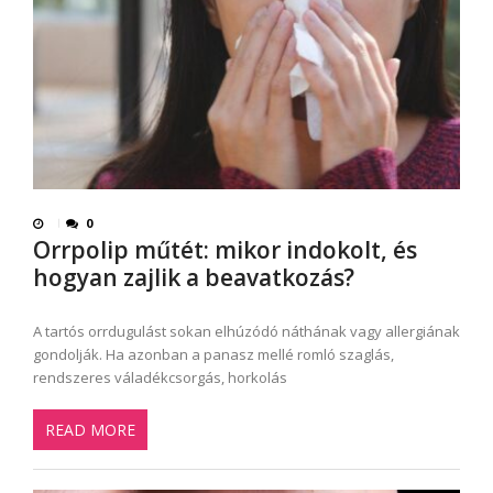
0
Orrpolip műtét: mikor indokolt, és
hogyan zajlik a beavatkozás?
A tartós orrdugulást sokan elhúzódó náthának vagy allergiának
gondolják. Ha azonban a panasz mellé romló szaglás,
rendszeres váladékcsorgás, horkolás
READ MORE