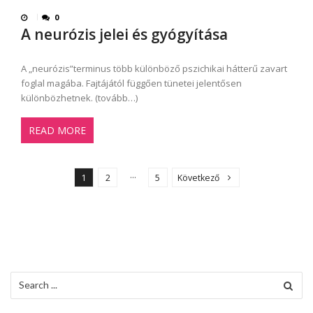
0
A neurózis jelei és gyógyítása
A „neurózis”terminus több különböző pszichikai hátterű zavart
foglal magába. Fajtájától függően tünetei jelentősen
különbözhetnek. (tovább…)
READ MORE
B
e
…
1
2
5
Következő
j
e
g
y
z
Search
é
for: