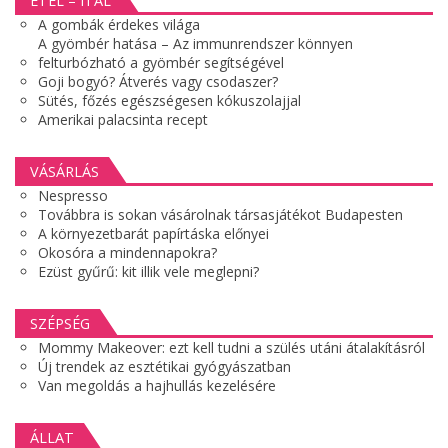
ÉTEL – ITAL
A gombák érdekes világa
A gyömbér hatása – Az immunrendszer könnyen
felturbózható a gyömbér segítségével
Goji bogyó? Átverés vagy csodaszer?
Sütés, főzés egészségesen kókuszolajjal
Amerikai palacsinta recept
VÁSÁRLÁS
Nespresso
Továbbra is sokan vásárolnak társasjátékot Budapesten
A környezetbarát papírtáska előnyei
Okosóra a mindennapokra?
Ezüst gyűrű: kit illik vele meglepni?
SZÉPSÉG
Mommy Makeover: ezt kell tudni a szülés utáni átalakításról
Új trendek az esztétikai gyógyászatban
Van megoldás a hajhullás kezelésére
ÁLLAT