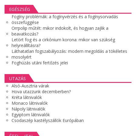
EGÉSZSÉG
Fogíny problémák: a fogínyvérzés és a fogínysorvadás
összefüggése
Orrpolip műtét: mikor indokolt, és hogyan zajlik a
beavatkozás?
Letört fog és a cirkónium korona: mikor van szükség
helyreállításra?
Láthatatlan fogszabályozás: modern megoldás a tökéletes
mosolyért
Foghúzás utáni fertőzés jelei
UTAZÁS
Alsó-Ausztria várak
Hova utazzunk decemberben?
Kréta látnivalók
Monaco látnivalók
Nápoly látnivalók
Egyiptom látnivalók
Csodaszép kastélyszállók Európában