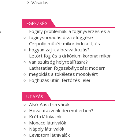
Vásárlás
EGÉSZSÉG
Fogíny problémák: a fogínyvérzés és a
a
fogínysorvadás összefüggése
Orrpolip műtét: mikor indokolt, és
hogyan zajlik a beavatkozás?
Letört fog és a cirkónium korona: mikor
van szükség helyreállításra?
Láthatatlan fogszabályozás: modern
megoldás a tökéletes mosolyért
Foghúzás utáni fertőzés jelei
UTAZÁS
Alsó-Ausztria várak
Hova utazzunk decemberben?
Kréta látnivalók
Monaco látnivalók
Nápoly látnivalók
Egyiptom látnivalók