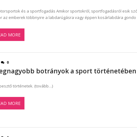
torsportok és a sportfogadás Amikor sportokról, sportfogadásról esik szó
r az emberek többnyire a labdarúgásra vagy éppen kosárlabdára gondo
EAD MORE
0
legnagyobb botrányok a sport történetében
pesztő történetek. (tovább…)
EAD MORE