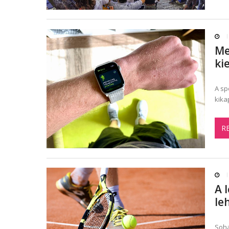
Me
ki
A sp
kika
R
A 
le
Soha