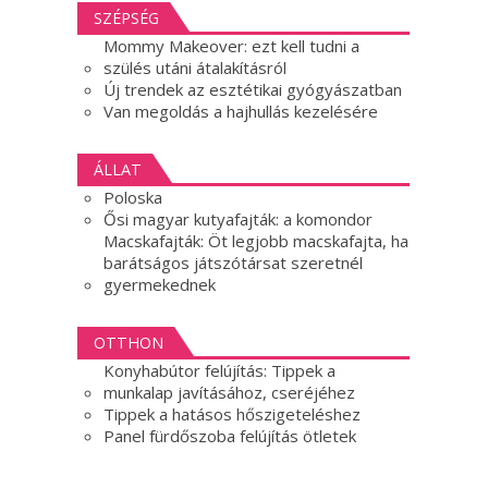
SZÉPSÉG
Mommy Makeover: ezt kell tudni a
szülés utáni átalakításról
Új trendek az esztétikai gyógyászatban
Van megoldás a hajhullás kezelésére
ÁLLAT
Poloska
Ősi magyar kutyafajták: a komondor
Macskafajták: Öt legjobb macskafajta, ha
barátságos játszótársat szeretnél
gyermekednek
OTTHON
Konyhabútor felújítás: Tippek a
munkalap javításához, cseréjéhez
Tippek a hatásos hőszigeteléshez
Panel fürdőszoba felújítás ötletek