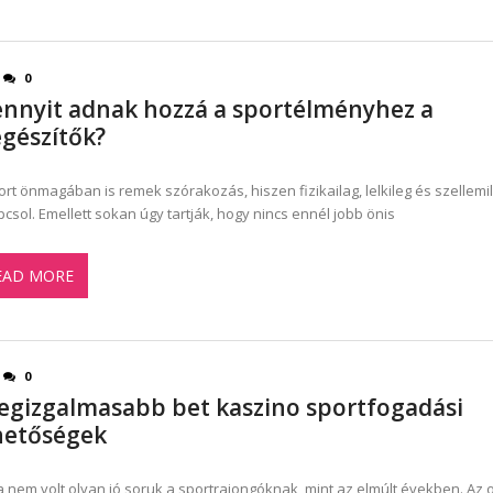
0
nnyit adnak hozzá a sportélményhez a
egészítők?
ort önmagában is remek szórakozás, hiszen fizikailag, lelkileg és szellemil
pcsol. Emellett sokan úgy tartják, hogy nincs ennél jobb önis
EAD MORE
0
legizgalmasabb bet kaszino sportfogadási
hetőségek
 nem volt olyan jó soruk a sportrajongóknak, mint az elmúlt években. Az 