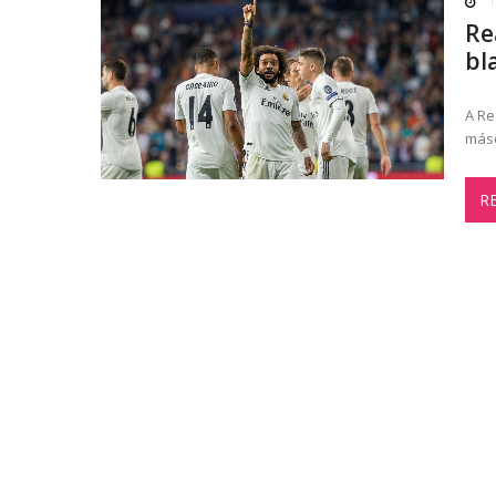
Re
bl
A Re
máso
R