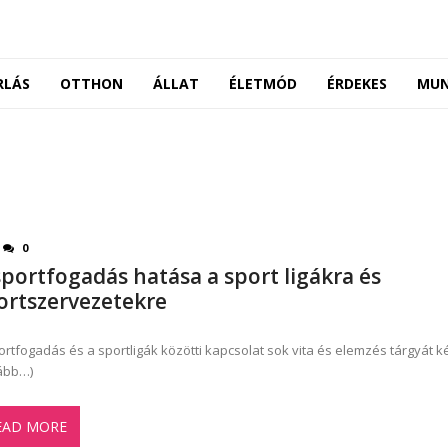
RLÁS
OTTHON
ÁLLAT
ÉLETMÓD
ÉRDEKES
MU
0
sportfogadás hatása a sport ligákra és
ortszervezetekre
ortfogadás és a sportligák közötti kapcsolat sok vita és elemzés tárgyát k
ább…)
EAD MORE