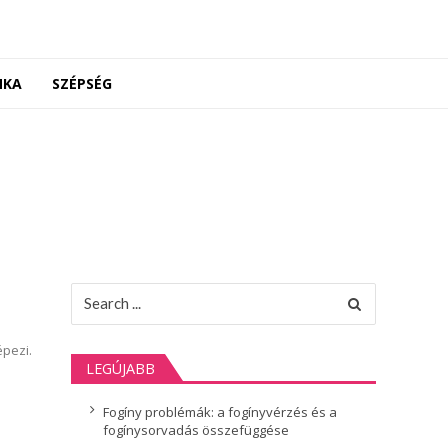
NKA
SZÉPSÉG
Search
for:
épezi.
LEGÚJABB
Fogíny problémák: a fogínyvérzés és a
fogínysorvadás összefüggése