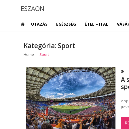
Skip
Skip
ESZAON
to
to
navigation
content
UTAZÁS
EGÉSZSÉG
ÉTEL – ITAL
VÁSÁ
Kategória:
Sport
Home
Sport
A 
sp
A sp
(tov
R