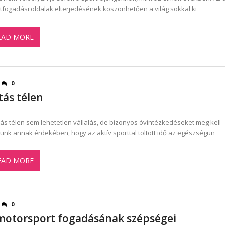
tfogadási oldalak elterjedésének köszönhetően a világ sokkal ki
EAD MORE
0
tás télen
tás télen sem lehetetlen vállalás, de bizonyos óvintézkedéseket meg kell
ünk annak érdekében, hogy az aktív sporttal töltött idő az egészségün
EAD MORE
0
motorsport fogadásának szépségei