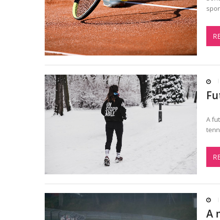
spor
R
Fu
A fu
tenn
R
A 