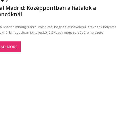
0
al Madrid: Középpontban a fiatalok a
ancóknál
al Madrid mindig is arról volt híres, hogy saját nevelésű játékosok helyett 
knál kimagaslóan jól teljesítő játékosok megszerzésére helyzete
EAD MORE