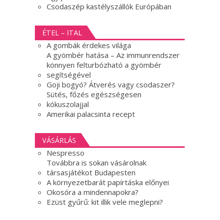
Csodaszép kastélyszállók Európában
ÉTEL – ITAL
A gombák érdekes világa
A gyömbér hatása – Az immunrendszer
könnyen felturbózható a gyömbér
segítségével
Goji bogyó? Átverés vagy csodaszer?
Sütés, főzés egészségesen
kókuszolajjal
Amerikai palacsinta recept
VÁSÁRLÁS
Nespresso
Továbbra is sokan vásárolnak
társasjátékot Budapesten
A környezetbarát papírtáska előnyei
Okosóra a mindennapokra?
Ezüst gyűrű: kit illik vele meglepni?