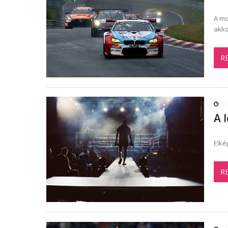
A mo
akko
R
A 
Elké
R