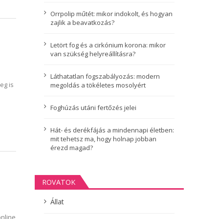
Orrpolip műtét: mikor indokolt, és hogyan
zajlik a beavatkozás?
Letört fog és a cirkónium korona: mikor
van szükség helyreállításra?
Láthatatlan fogszabályozás: modern
eg is
megoldás a tökéletes mosolyért
Foghúzás utáni fertőzés jelei
Hát- és derékfájás a mindennapi életben:
mit tehetsz ma, hogy holnap jobban
érezd magad?
ROVATOK
Állat
online