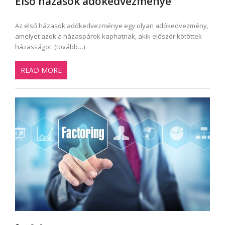
Első házasok adókedvezménye
Az első házasok adókedvezménye egy olyan adókedvezmény,
amelyet azok a házaspárok kaphatnak, akik először kötöttek
házasságot. (tovább…)
READ MORE