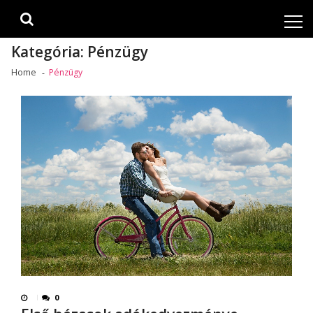
Skip
Skip
to
to
navigation
content
Kategória:
Pénzügy
Home
Pénzügy
0