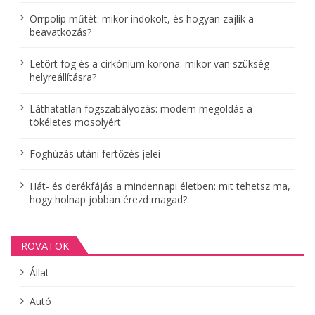
Orrpolip műtét: mikor indokolt, és hogyan zajlik a
beavatkozás?
Letört fog és a cirkónium korona: mikor van szükség
helyreállításra?
Láthatatlan fogszabályozás: modern megoldás a
tökéletes mosolyért
Foghúzás utáni fertőzés jelei
Hát- és derékfájás a mindennapi életben: mit tehetsz ma,
hogy holnap jobban érezd magad?
ROVATOK
Állat
Autó