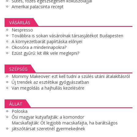
Sütés, főzés egészségesen kókuszolajjal
Amerikai palacsinta recept
VÁSÁRLÁS
Nespresso
Továbbra is sokan vásárolnak társasjátékot Budapesten
A környezetbarát papírtáska előnyei
Okosóra a mindennapokra?
Ezüst gyűrű: kit illik vele meglepni?
SZÉPSÉG
Mommy Makeover: ezt kell tudni a szülés utáni átalakításról
Új trendek az esztétikai gyógyászatban
Van megoldás a hajhullás kezelésére
ÁLLAT
Poloska
Ősi magyar kutyafajták: a komondor
Macskafajták: Öt legjobb macskafajta, ha barátságos
játszótársat szeretnél gyermekednek