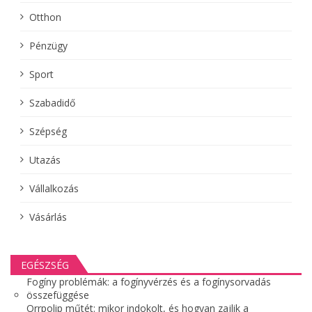
Otthon
Pénzügy
Sport
Szabadidő
Szépség
Utazás
Vállalkozás
Vásárlás
EGÉSZSÉG
Fogíny problémák: a fogínyvérzés és a fogínysorvadás
összefüggése
Orrpolip műtét: mikor indokolt, és hogyan zajlik a