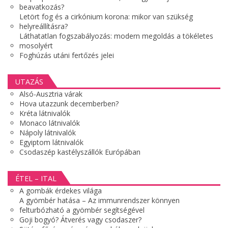
beavatkozás?
Letört fog és a cirkónium korona: mikor van szükség
helyreállításra?
Láthatatlan fogszabályozás: modern megoldás a tökéletes
mosolyért
Foghúzás utáni fertőzés jelei
UTAZÁS
Alsó-Ausztria várak
Hova utazzunk decemberben?
Kréta látnivalók
Monaco látnivalók
Nápoly látnivalók
Egyiptom látnivalók
Csodaszép kastélyszállók Európában
ÉTEL – ITAL
A gombák érdekes világa
A gyömbér hatása – Az immunrendszer könnyen
felturbózható a gyömbér segítségével
Goji bogyó? Átverés vagy csodaszer?