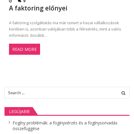
0
A faktoring előnyei
A faktoring szolgáltatás ma már ismert a hazai vállalkozások
körében is, azonban valójában több a félreértés, mint a valós
információ. (tovább…
READ MORE
Search
for:
LEGÚJABB
Fogíny problémák: a fogínyvérzés és a fogínysorvadás
összefüggése