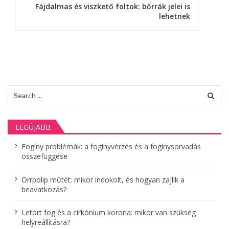
Fájdalmas és viszkető foltok: bőrrák jelei is
g
lehetnek
y
z
é
s
Search
for:
n
a
LEGÚJABB
v
Fogíny problémák: a fogínyvérzés és a fogínysorvadás
összefüggése
i
g
Orrpolip műtét: mikor indokolt, és hogyan zajlik a
beavatkozás?
á
Letört fog és a cirkónium korona: mikor van szükség
c
helyreállításra?