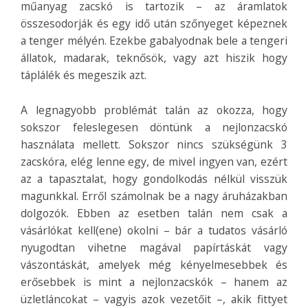
műanyag zacskó is tartozik – az áramlatok
összesodorják és egy idő után szőnyeget képeznek
a tenger mélyén. Ezekbe gabalyodnak bele a tengeri
állatok, madarak, teknősök, vagy azt hiszik hogy
táplálék és megeszik azt.
A legnagyobb problémát talán az okozza, hogy
sokszor feleslegesen döntünk a nejlonzacskó
használata mellett. Sokszor nincs szükségünk 3
zacskóra, elég lenne egy, de mivel ingyen van, ezért
az a tapasztalat, hogy gondolkodás nélkül visszük
magunkkal. Erről számolnak be a nagy áruházakban
dolgozók. Ebben az esetben talán nem csak a
vásárlókat kell(ene) okolni – bár a tudatos vásárló
nyugodtan vihetne magával papírtáskát vagy
vászontáskát, amelyek még kényelmesebbek és
erősebbek is mint a nejlonzacskók – hanem az
üzletláncokat – vagyis azok vezetőit –, akik fittyet