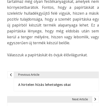
tartalmaz még olyan festékanyagokat, amelyek nem
környezetbarátok. Fontos, hogy a papírtáskát a
szelektív hulladékgyűjtő felé vigyük, hiszen a másik
pozitív tulajdonsága, hogy a szemét papírtáska egy
új papírból készült termék alapanyaga lehet. Ez a
papírtáska lényege, hogy még eldobás után sem
kerül a tenger mélyére, hiszen vagy lebomlik, vagy
egyszerűen új termék készül belőle.
Válasszuk a papírtáskát és óvjuk élővilágunkat.
Previous Article
B
A hirtelen hízás lehetséges okai
e
j
Next Article
e