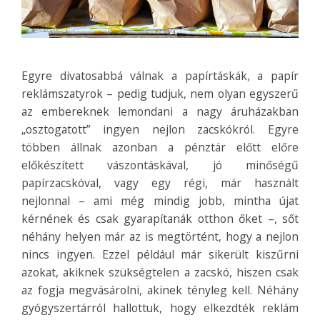
Egyre divatosabbá válnak a papírtáskák, a papír
reklámszatyrok – pedig tudjuk, nem olyan egyszerű
az embereknek lemondani a nagy áruházakban
„osztogatott” ingyen nejlon zacskókról.
Egyre
többen állnak azonban a pénztár előtt előre
előkészített vászontáskával, jó minőségű
papírzacskóval, vagy egy régi, már használt
nejlonnal – ami még mindig jobb, mintha újat
kérnének és csak gyarapítanák otthon őket –, sőt
néhány helyen már az is megtörtént, hogy a nejlon
nincs ingyen. Ezzel például már sikerült kiszűrni
azokat, akiknek szükségtelen a zacskó, hiszen csak
az fogja megvásárolni, akinek tényleg kell. Néhány
gyógyszertárról hallottuk, hogy elkezdték reklám