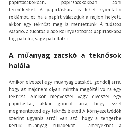
papírtasakokban, papírzacskókban adni
termékeiket. A papírtáskára is lehet nyomtatni
reklámot, és ha a papírt választjuk a nejlon helyett,
akkor egy teknőst meg is mentettünk. A tudatos
vásárló, a tudatos eladó környezetbarát papírtáskába
fog pakolni, vagy pakoltatni.
A műanyag zacskó a teknősök
halála
Amikor elveszel egy műanyag zacskót, gondolj arra,
hogy az majdnem olyan, mintha megöltél volna egy
teknőst. Amikor megveszel vagy elveszel egy
papírtáskát, akkor gondolj arra, hogy ezzel
megmentetted egy teknős életét! A környezetvédők
szerint ugyanis arról van szó, hogy a tengerbe
kerülő műanyag hulladékot – amelyekhez a