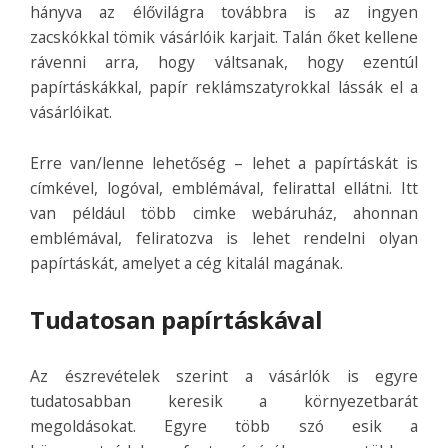
hányva az élővilágra továbbra is az ingyen
zacskókkal tömik vásárlóik karjait. Talán őket kellene
rávenni arra, hogy váltsanak, hogy ezentúl
papírtáskákkal, papír reklámszatyrokkal lássák el a
vásárlóikat.
Erre van/lenne lehetőség – lehet a papírtáskát is
címkével, logóval, emblémával, felirattal ellátni. Itt
van például több cimke webáruház, ahonnan
emblémával, feliratozva is lehet rendelni olyan
papírtáskát, amelyet a cég kitalál magának.
Tudatosan papírtáskával
Az észrevételek szerint a vásárlók is egyre
tudatosabban keresik a környezetbarát
megoldásokat. Egyre több szó esik a