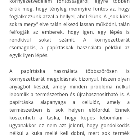
környezetvédelem fontosságáról, egyre többen
értik meg, hogy tényleg mennyire fontos az, hogy
foglalkozzunk azzal a hellyel, ahol élünk. A „sok kicsi
sokra megy” elve talán elkezd lassan működni, talán
felfogják az emberek, hogy igen, egy lépés is
rendkívül sokat számít. A környezetbarát
csomagolás, a papírtáskák használata például az
egyik ilyen lépés.
A papírtáska használata többszörösen is
környezetbarát megoldásnak bizonyul, hiszen olyan
anyagból készül, amely minden probléma nélkül
lebomlik a természetben és újrahasznosítható is. A
papírtáska alapanyaga a cellulóz, amely a
természetben is sok helyen előfordul. Ennek
köszönheti a táska, hogy képes lebomlani –
ugyanakkor ez nem azt jelenti, hogy gondolkodás
nélkül a kuka mellé kell dobni, mert sok termék