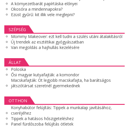
A környezetbarát papírtáska előnyei
Okosóra a mindennapokra?
Ezüst gyűrű: kit illik vele meglepni?
SZÉPSÉG
Mommy Makeover: ezt kell tudni a szülés utáni átalakításról
Új trendek az esztétikai gyógyászatban
Van megoldás a hajhullás kezelésére
ÁLLAT
Poloska
Ősi magyar kutyafajták: a komondor
Macskafajták: Öt legjobb macskafajta, ha barátságos
játszótársat szeretnél gyermekednek
OTTHON
Konyhabútor felújítás: Tippek a munkalap javításához,
cseréjéhez
Tippek a hatásos hőszigeteléshez
Panel fürdőszoba felújítás ötletek