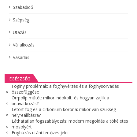
Szabadidő
Szépség
Utazás
Vállalkozás
Vásárlás
EGÉSZSÉG
Fogíny problémák: a fogínyvérzés és a fogínysorvadás
összefüggése
Orrpolip műtét: mikor indokolt, és hogyan zajlik a
beavatkozás?
Letört fog és a cirkónium korona: mikor van szükség
helyreállításra?
Láthatatlan fogszabályozás: modern megoldás a tökéletes
mosolyért
Foghúzás utáni fertőzés jelei