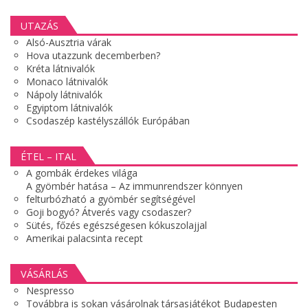
UTAZÁS
Alsó-Ausztria várak
Hova utazzunk decemberben?
Kréta látnivalók
Monaco látnivalók
Nápoly látnivalók
Egyiptom látnivalók
Csodaszép kastélyszállók Európában
ÉTEL – ITAL
A gombák érdekes világa
A gyömbér hatása – Az immunrendszer könnyen
felturbózható a gyömbér segítségével
Goji bogyó? Átverés vagy csodaszer?
Sütés, főzés egészségesen kókuszolajjal
Amerikai palacsinta recept
VÁSÁRLÁS
Nespresso
Továbbra is sokan vásárolnak társasjátékot Budapesten