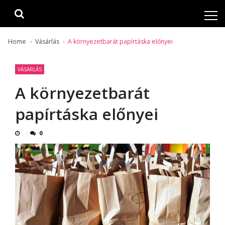
Skip
Skip
to
to
navigation
content
Home
Vásárlás
A környezetbarát papírtáska előnyei
VÁSÁRLÁS
A környezetbarát
papírtáska előnyei
0