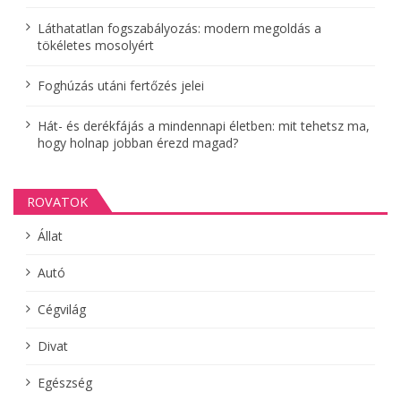
i
Láthatatlan fogszabályozás: modern megoldás a
ó
tökéletes mosolyért
Foghúzás utáni fertőzés jelei
Hát- és derékfájás a mindennapi életben: mit tehetsz ma,
hogy holnap jobban érezd magad?
ROVATOK
Állat
Autó
Cégvilág
Divat
Egészség