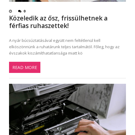
0
Közeledik az ősz, frissülhetnek a
férfias ruhaszettek!
A nyár búcsúztatásával együtt nem feltétlenül kell
elköszönnünk a ruhatárunk teljes tartalmától. Főleg, hogy az
évszakok kiszámíthatatlansága miatt kö
READ MORE