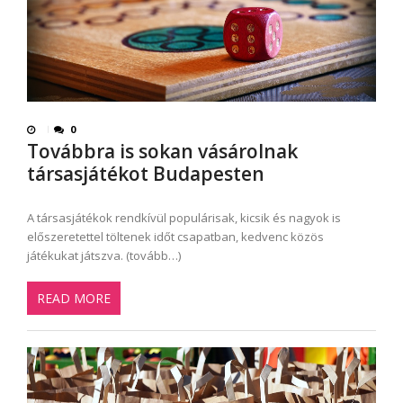
0
Továbbra is sokan vásárolnak
társasjátékot Budapesten
A társasjátékok rendkívül populárisak, kicsik és nagyok is
előszeretettel töltenek időt csapatban, kedvenc közös
játékukat játszva. (tovább…)
READ MORE