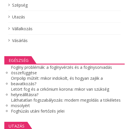
Szépség
Utazás
Vállalkozás
Vásárlás
EGÉSZSÉG
Fogíny problémák: a fogínyvérzés és a fogínysorvadás
összefüggése
Orrpolip műtét: mikor indokolt, és hogyan zajlik a
beavatkozás?
Letört fog és a cirkónium korona: mikor van szükség
helyreállításra?
Láthatatlan fogszabályozás: modern megoldás a tökéletes
mosolyért
Foghúzás utáni fertőzés jelei
UTAZÁS