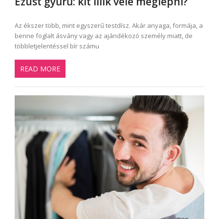
Ezüst gyűrű: kit illik vele meglepni?
Az ékszer több, mint egyszerű testdísz. Akár anyaga, formája, a
benne foglalt ásvány vagy az ajándékozó személy miatt, de
többletjelentéssel bír számu
READ MORE