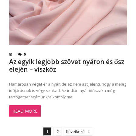
0
Az egyik legjobb szövet nyáron és ősz
elején – viszkóz
Hamarosan véget ér a nyár, de ez nem azt jelenti, hogy a meleg
időjárásnak is vége szakad. Az indián nyár időszaka még
tartogathat számunkra komoly me
READ MORE
B
e
1
2
Következő