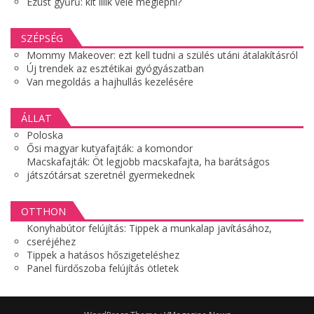
Ezüst gyűrű: kit illik vele meglepni?
SZÉPSÉG
Mommy Makeover: ezt kell tudni a szülés utáni átalakításról
Új trendek az esztétikai gyógyászatban
Van megoldás a hajhullás kezelésére
ÁLLAT
Poloska
Ősi magyar kutyafajták: a komondor
Macskafajták: Öt legjobb macskafajta, ha barátságos
játszótársat szeretnél gyermekednek
OTTHON
Konyhabútor felújítás: Tippek a munkalap javításához,
cseréjéhez
Tippek a hatásos hőszigeteléshez
Panel fürdőszoba felújítás ötletek