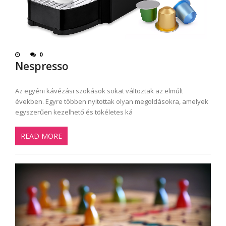
0
Nespresso
Az egyéni kávézási szokások sokat változtak az elmúlt
években. Egyre többen nyitottak olyan megoldásokra, amelyek
egyszerűen kezelhető és tökéletes ká
READ MORE