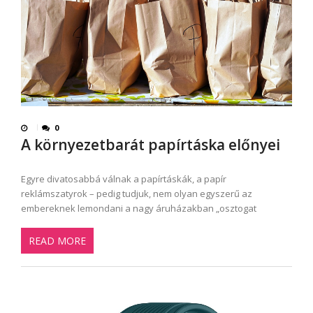
0
A környezetbarát papírtáska előnyei
Egyre divatosabbá válnak a papírtáskák, a papír
reklámszatyrok – pedig tudjuk, nem olyan egyszerű az
embereknek lemondani a nagy áruházakban „osztogat
READ MORE