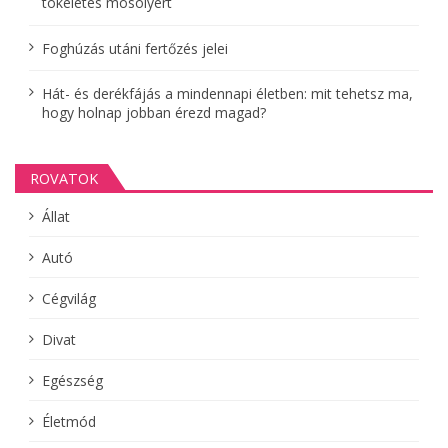
tökéletes mosolyért
a
Foghúzás utáni fertőzés jelei
Hát- és derékfájás a mindennapi életben: mit tehetsz ma,
hogy holnap jobban érezd magad?
ROVATOK
Állat
Autó
Cégvilág
Divat
Egészség
Életmód