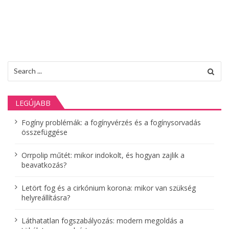
j
e
g
y
z
Search
é
for:
s
LEGÚJABB
e
k
Fogíny problémák: a fogínyvérzés és a fogínysorvadás
összefüggése
l
a
Orrpolip műtét: mikor indokolt, és hogyan zajlik a
p
beavatkozás?
o
Letört fog és a cirkónium korona: mikor van szükség
z
helyreállításra?
á
Láthatatlan fogszabályozás: modern megoldás a
s