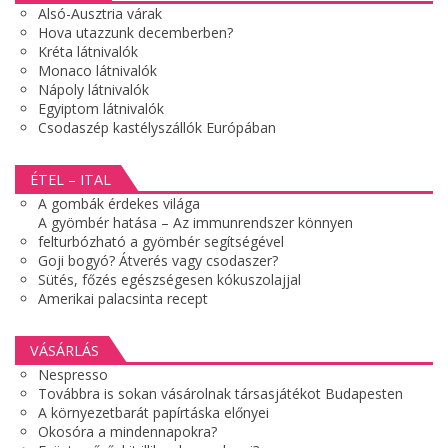
Alsó-Ausztria várak
Hova utazzunk decemberben?
Kréta látnivalók
Monaco látnivalók
Nápoly látnivalók
Egyiptom látnivalók
Csodaszép kastélyszállók Európában
ÉTEL – ITAL
A gombák érdekes világa
A gyömbér hatása – Az immunrendszer könnyen
felturbózható a gyömbér segítségével
Goji bogyó? Átverés vagy csodaszer?
Sütés, főzés egészségesen kókuszolajjal
Amerikai palacsinta recept
VÁSÁRLÁS
Nespresso
Továbbra is sokan vásárolnak társasjátékot Budapesten
A környezetbarát papírtáska előnyei
Okosóra a mindennapokra?