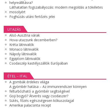
helyreállításra?
Láthatatlan fogszabályozás: modern megoldás a tökéletes
mosolyért
Foghúzás utáni fertőzés jelei
UTAZÁS
Alsó-Ausztria várak
Hova utazzunk decemberben?
Kréta látnivalók
Monaco látnivalók
Nápoly látnivalók
Egyiptom látnivalók
Csodaszép kastélyszállók Európában
ÉTEL – ITAL
A gombák érdekes világa
A gyömbér hatása – Az immunrendszer könnyen
felturbózható a gyömbér segítségével
Goji bogyó? Átverés vagy csodaszer?
Sütés, főzés egészségesen kókuszolajjal
Amerikai palacsinta recept