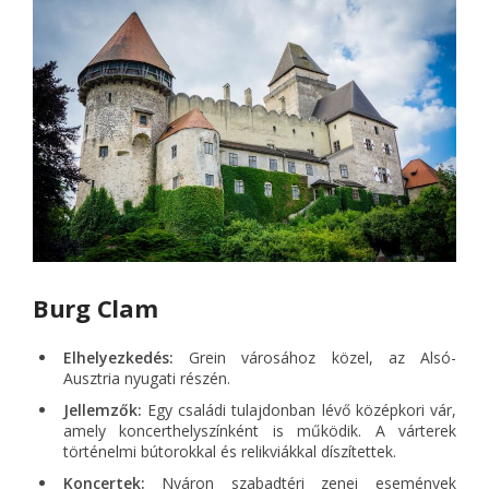
Burg Clam
Elhelyezkedés:
Grein városához közel, az Alsó-
Ausztria nyugati részén.
Jellemzők:
Egy családi tulajdonban lévő középkori vár,
amely koncerthelyszínként is működik. A várterek
történelmi bútorokkal és relikviákkal díszítettek.
Koncertek:
Nyáron szabadtéri zenei események