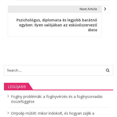
j
e
Next Article
g
Pszichológus, diplomata és legjobb barátnő
egyben: Ilyen valójában az esküvőszervező
y
élete
z
é
s
n
Search
for:
a
v
LEGÚJABB
i
Fogíny problémák: a fogínyvérzés és a fogínysorvadás
összefüggése
g
á
Orrpolip műtét: mikor indokolt, és hogyan zajlik a