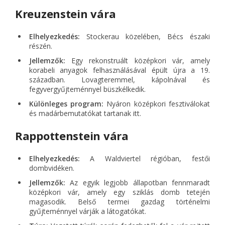
Kreuzenstein vára
Elhelyezkedés:
Stockerau közelében, Bécs északi
részén.
Jellemzők:
Egy rekonstruált középkori vár, amely
korabeli anyagok felhasználásával épült újra a 19.
században. Lovagteremmel, kápolnával és
fegyvergyűjteménnyel büszkélkedik.
Különleges program:
Nyáron középkori fesztiválokat
és madárbemutatókat tartanak itt.
Rappottenstein vára
Elhelyezkedés:
A Waldviertel régióban, festői
dombvidéken.
Jellemzők:
Az egyik legjobb állapotban fennmaradt
középkori vár, amely egy sziklás domb tetején
magasodik. Belső termei gazdag történelmi
gyűjteménnyel várják a látogatókat.