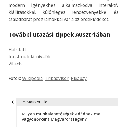
modern igényekhez alkalmazkodva interaktív
kiállításokkal, különleges rendezvényekkel és
családbarát programokkal várja az érdeklődőket.
További utazási tippek Ausztriában
Hallstatt
Innsbruck látnivalók
Villach
Fotók:
Wikipedia
,
Tripadvisor
,
Pixabay
Previous Article
B
Milyen munkalehetőségek adódnak ma
e
vagyonőrként Magyarországon?