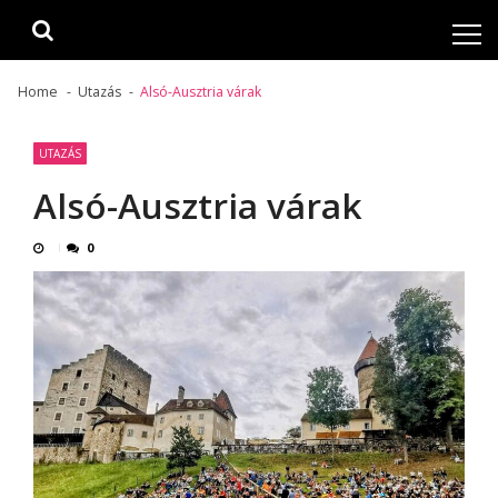
Skip
Skip
to
to
navigation
content
Home
Utazás
Alsó-Ausztria várak
UTAZÁS
Alsó-Ausztria várak
0