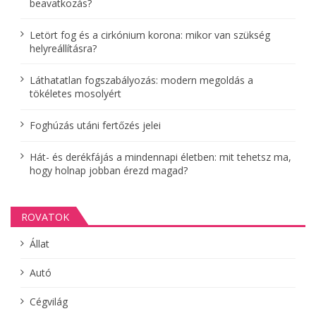
beavatkozás?
c
Letört fog és a cirkónium korona: mikor van szükség
i
helyreállításra?
ó
Láthatatlan fogszabályozás: modern megoldás a
tökéletes mosolyért
Foghúzás utáni fertőzés jelei
Hát- és derékfájás a mindennapi életben: mit tehetsz ma,
hogy holnap jobban érezd magad?
ROVATOK
Állat
Autó
Cégvilág