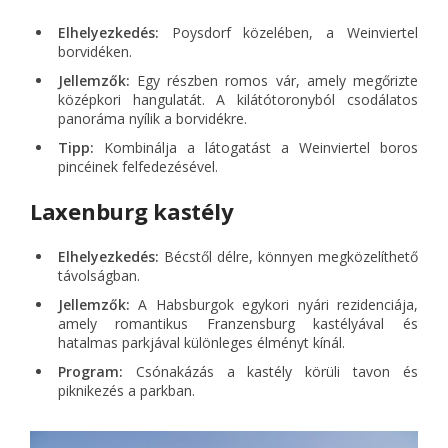
Elhelyezkedés:
Poysdorf közelében, a Weinviertel
borvidéken.
Jellemzők:
Egy részben romos vár, amely megőrizte
középkori hangulatát. A kilátótoronyból csodálatos
panoráma nyílik a borvidékre.
Tipp:
Kombinálja a látogatást a Weinviertel boros
pincéinek felfedezésével.
Laxenburg kastély
Elhelyezkedés:
Bécstől délre, könnyen megközelíthető
távolságban.
Jellemzők:
A Habsburgok egykori nyári rezidenciája,
amely romantikus Franzensburg kastélyával és
hatalmas parkjával különleges élményt kínál.
Program:
Csónakázás a kastély körüli tavon és
piknikezés a parkban.