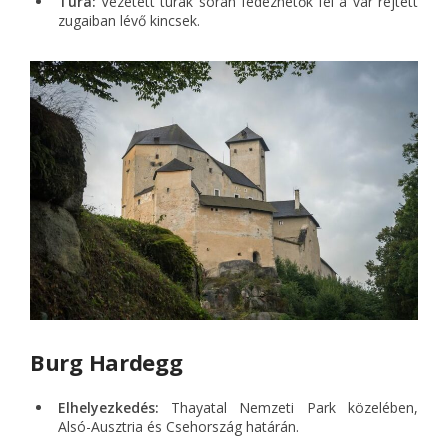
Túra:
Vezetett túrák során fedezhetők fel a vár rejtett
zugaiban lévő kincsek.
Burg Hardegg
Elhelyezkedés:
Thayatal Nemzeti Park közelében,
Alsó-Ausztria és Csehország határán.