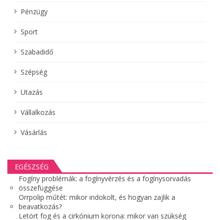
Pénzügy
Sport
Szabadidő
Szépség
Utazás
Vállalkozás
Vásárlás
EGÉSZSÉG
Fogíny problémák: a fogínyvérzés és a fogínysorvadás
összefüggése
Orrpolip műtét: mikor indokolt, és hogyan zajlik a
beavatkozás?
Letört fog és a cirkónium korona: mikor van szükség