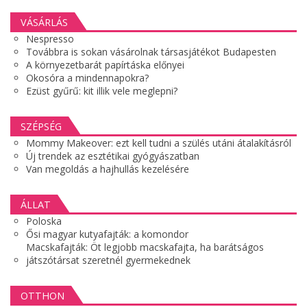
VÁSÁRLÁS
Nespresso
Továbbra is sokan vásárolnak társasjátékot Budapesten
A környezetbarát papírtáska előnyei
Okosóra a mindennapokra?
Ezüst gyűrű: kit illik vele meglepni?
SZÉPSÉG
Mommy Makeover: ezt kell tudni a szülés utáni átalakításról
Új trendek az esztétikai gyógyászatban
Van megoldás a hajhullás kezelésére
ÁLLAT
Poloska
Ősi magyar kutyafajták: a komondor
Macskafajták: Öt legjobb macskafajta, ha barátságos
játszótársat szeretnél gyermekednek
OTTHON