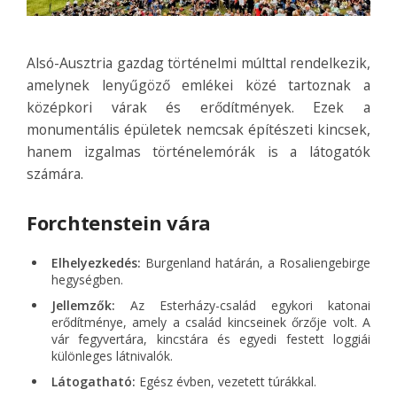
Alsó-Ausztria gazdag történelmi múlttal rendelkezik,
amelynek lenyűgöző emlékei közé tartoznak a
középkori várak és erődítmények. Ezek a
monumentális épületek nemcsak építészeti kincsek,
hanem izgalmas történelemórák is a látogatók
számára.
Forchtenstein vára
Elhelyezkedés:
Burgenland határán, a Rosaliengebirge
hegységben.
Jellemzők:
Az Esterházy-család egykori katonai
erődítménye, amely a család kincseinek őrzője volt. A
vár fegyvertára, kincstára és egyedi festett loggiái
különleges látnivalók.
Látogatható:
Egész évben, vezetett túrákkal.