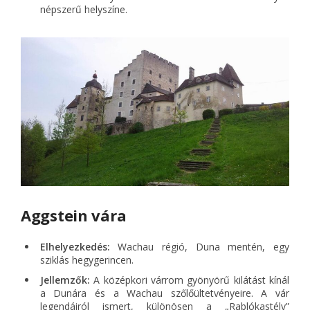
népszerű helyszíne.
Aggstein vára
Elhelyezkedés:
Wachau régió, Duna mentén, egy
sziklás hegygerincen.
Jellemzők:
A középkori várrom gyönyörű kilátást kínál
a Dunára és a Wachau szőlőültetvényeire. A vár
legendáiról ismert, különösen a „Rablókastély”