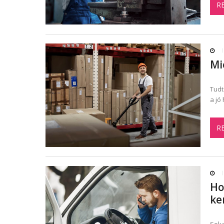
R
Mi
Tudt
a jó
R
Ho
ke