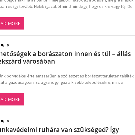
n dolgoznak ma az otthon melegéből, mások az irodában, megint mások 
ban és így tovább. Nekik igazából mind mindegy, hogy esik-e vagy fúj. De
EAD MORE
0
hetőségek a borászaton innen és túl – állás
ekszárd városában
nk borvidékei értelemszerűen a szőlészet és borászat területén találták
kat a gazdaságban. Ez ugyanúgy igaz a kisebb településekre, mint a
EAD MORE
0
nkavédelmi ruhára van szükséged? Így