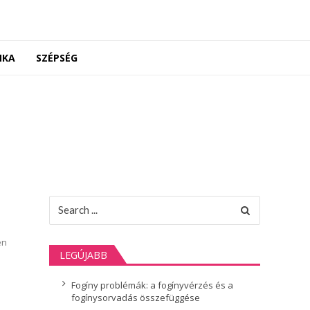
NKA
SZÉPSÉG
Search
for:
yen
LEGÚJABB
Fogíny problémák: a fogínyvérzés és a
fogínysorvadás összefüggése