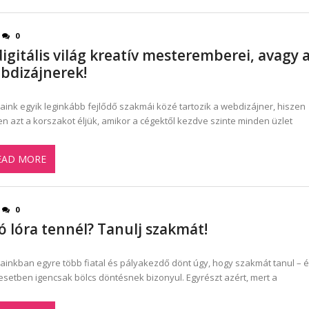
0
digitális világ kreatív mesteremberei, avagy 
bdizájnerek!
aink egyik leginkább fejlődő szakmái közé tartozik a webdizájner, hiszen
n azt a korszakot éljük, amikor a cégektől kezdve szinte minden üzlet
EAD MORE
0
jó lóra tennél? Tanulj szakmát!
ainkban egyre több fiatal és pályakezdő dönt úgy, hogy szakmát tanul – é
esetben igencsak bölcs döntésnek bizonyul. Egyrészt azért, mert a