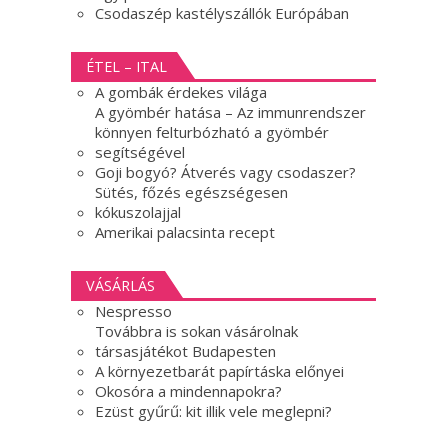
Csodaszép kastélyszállók Európában
ÉTEL – ITAL
A gombák érdekes világa
A gyömbér hatása – Az immunrendszer
könnyen felturbózható a gyömbér
segítségével
Goji bogyó? Átverés vagy csodaszer?
Sütés, főzés egészségesen
kókuszolajjal
Amerikai palacsinta recept
VÁSÁRLÁS
Nespresso
Továbbra is sokan vásárolnak
társasjátékot Budapesten
A környezetbarát papírtáska előnyei
Okosóra a mindennapokra?
Ezüst gyűrű: kit illik vele meglepni?