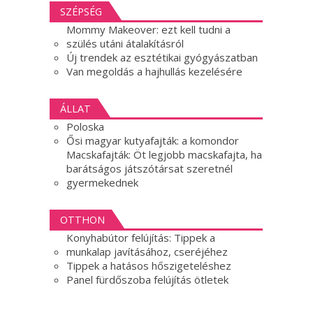
SZÉPSÉG
Mommy Makeover: ezt kell tudni a
szülés utáni átalakításról
Új trendek az esztétikai gyógyászatban
Van megoldás a hajhullás kezelésére
ÁLLAT
Poloska
Ősi magyar kutyafajták: a komondor
Macskafajták: Öt legjobb macskafajta, ha
barátságos játszótársat szeretnél
gyermekednek
OTTHON
Konyhabútor felújítás: Tippek a
munkalap javításához, cseréjéhez
Tippek a hatásos hőszigeteléshez
Panel fürdőszoba felújítás ötletek