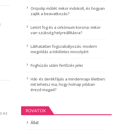
Orrpolip műtét: mikor indokolt, és hogyan
zajlik a beavatkozás?
a
Letört fog és a cirkónium korona: mikor
van szükség helyreállításra?
Láthatatlan fogszabályozás: modern
megoldás a tökéletes mosolyért
Foghúzás utáni fertőzés jelei
Hát- és derékfájás a mindennapi életben:
mit tehetsz ma, hogy holnap jobban
érezd magad?
ROVATOK
s ez
Állat