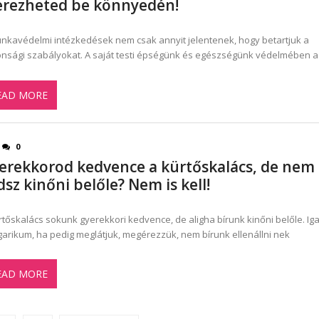
erezheted be könnyedén!
nkavédelmi intézkedések nem csak annyit jelentenek, hogy betartjuk a
onsági szabályokat. A saját testi épségünk és egészségünk védelmében 
EAD MORE
0
erekkorod kedvence a kürtőskalács, de nem
dsz kinőni belőle? Nem is kell!
rtőskalács sokunk gyerekkori kedvence, de aligha bírunk kinőni belőle. Iga
arikum, ha pedig meglátjuk, megérezzük, nem bírunk ellenállni nek
EAD MORE