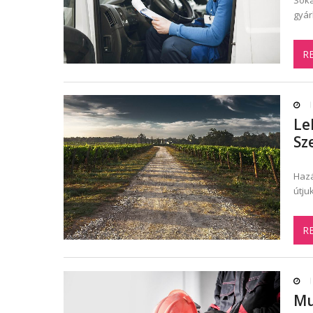
Soka
gyár
R
Le
Sz
Hazá
útju
R
Mu