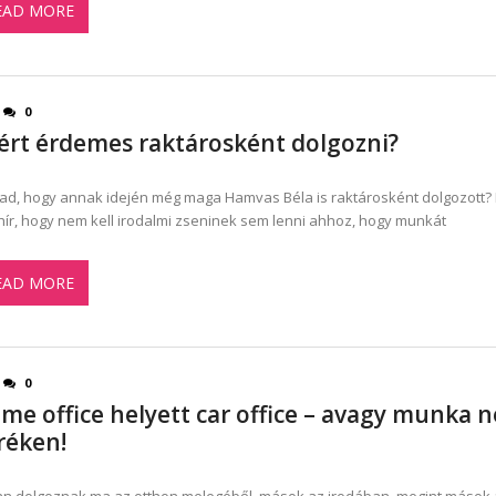
EAD MORE
0
ért érdemes raktárosként dolgozni?
ad, hogy annak idején még maga Hamvas Béla is raktárosként dolgozott? 
 hír, hogy nem kell irodalmi zseninek sem lenni ahhoz, hogy munkát
EAD MORE
0
me office helyett car office – avagy munka 
réken!