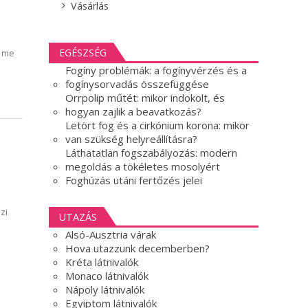
Vásárlás
EGÉSZSÉG
a me
Fogíny problémák: a fogínyvérzés és a
fogínysorvadás összefüggése
Orrpolip műtét: mikor indokolt, és
hogyan zajlik a beavatkozás?
Letört fog és a cirkónium korona: mikor
van szükség helyreállításra?
Láthatatlan fogszabályozás: modern
megoldás a tökéletes mosolyért
Foghúzás utáni fertőzés jelei
zi
UTAZÁS
Alsó-Ausztria várak
Hova utazzunk decemberben?
Kréta látnivalók
Monaco látnivalók
Nápoly látnivalók
Egyiptom látnivalók