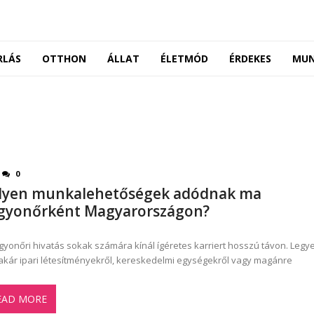
RLÁS
OTTHON
ÁLLAT
ÉLETMÓD
ÉRDEKES
MU
0
lyen munkalehetőségek adódnak ma
gyonőrként Magyarországon?
gyonőri hivatás sokak számára kínál ígéretes karriert hosszú távon. Leg
akár ipari létesítményekről, kereskedelmi egységekről vagy magánre
EAD MORE