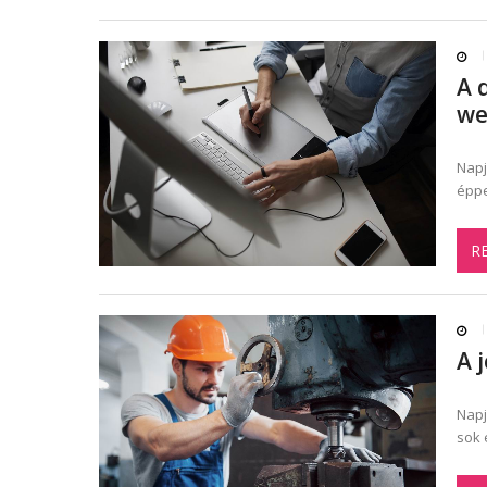
A 
we
Napj
éppe
R
A 
Napj
sok 