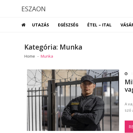
Skip
Skip
ESZAON
to
to
navigation
content
UTAZÁS
EGÉSZSÉG
ÉTEL – ITAL
VÁSÁ
Kategória:
Munka
Home
Munka
Mi
va
A va
szó 
R