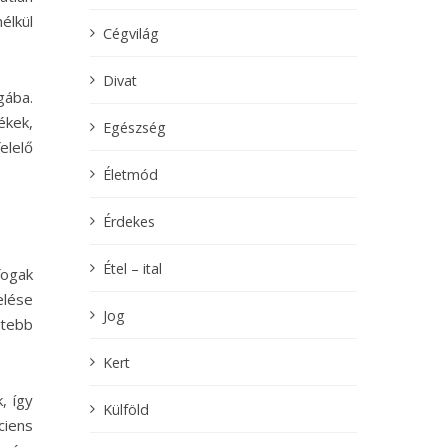
élkül
Cégvilág
Divat
gába.
ékek,
Egészség
elelő
Életmód
Érdekes
Étel – ital
fogak
elése
Jog
ttebb
Kert
, így
Külföld
ciens