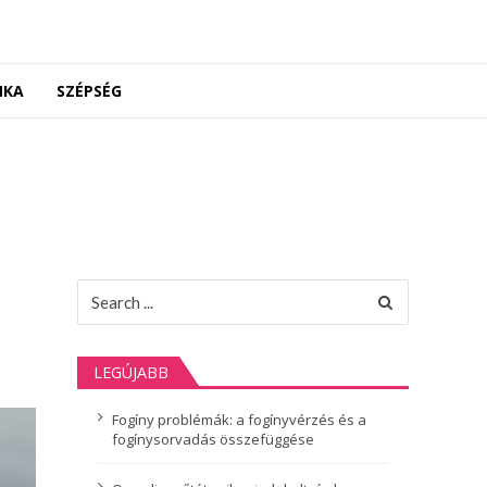
NKA
SZÉPSÉG
Search
for:
LEGÚJABB
Fogíny problémák: a fogínyvérzés és a
fogínysorvadás összefüggése