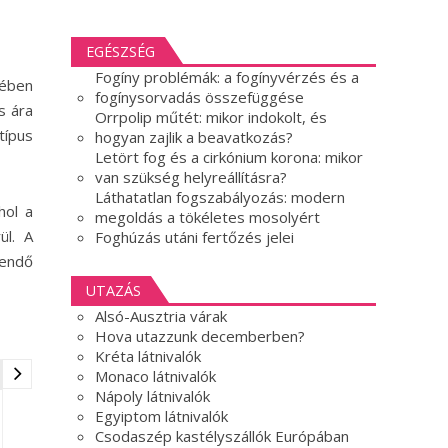
EGÉSZSÉG
Fogíny problémák: a fogínyvérzés és a
tében
fogínysorvadás összefüggése
s ára
Orrpolip műtét: mikor indokolt, és
típus
hogyan zajlik a beavatkozás?
Letört fog és a cirkónium korona: mikor
van szükség helyreállításra?
Láthatatlan fogszabályozás: modern
hol a
megoldás a tökéletes mosolyért
ül. A
Foghúzás utáni fertőzés jelei
gendő
UTAZÁS
Alsó-Ausztria várak
Hova utazzunk decemberben?
Kréta látnivalók
Monaco látnivalók
Nápoly látnivalók
Egyiptom látnivalók
Csodaszép kastélyszállók Európában