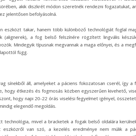
örében, akik diszkrét módon szeretnék rendezni fogazatukat, an
ez jelentősen befolyásolná.
n eszközt takar, hanem több különböző technológiát foglal ma
 (alignerek), a fog belső felszínére rögzített lingvális készül
lyozók. Mindegyik típusnak megvannak a maga előnyei, és a megf
lapottól függ.
g sínekből áll, amelyeket a páciens fokozatosan cserél, így a 
ye, hogy étkezés és fogmosás közben egyszerűen kivehető, vis
szont, hogy napi 20-22 órás viselési fegyelmet igényel, összete
mindig elegendő megoldás.
t technológia, mivel a bracketek a fogak belső oldalára kerülnek
tett eszközről van szó, a kezelés eredménye nem múlik a pá