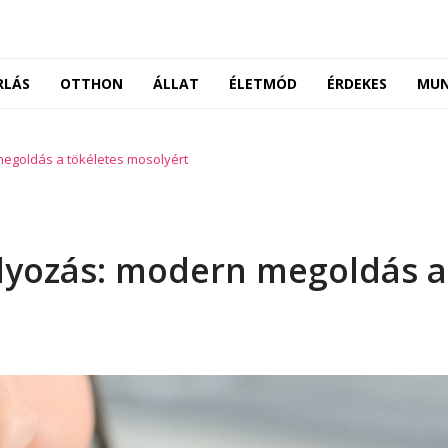
RLÁS
OTTHON
ÁLLAT
ÉLETMÓD
ÉRDEKES
MU
egoldás a tökéletes mosolyért
ályozás: modern megoldás a