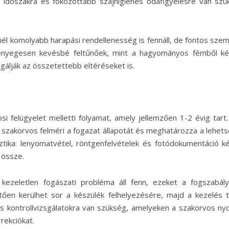
időszakra és fokozottabb szájhigiénés odafigyelésre van szü
nél komolyabb harapási rendellenesség is fennáll, de fontos sze
 lényegesen kevésbé feltűnőek, mint a hagyományos fémből ké
gálják az összetettebb eltéréseket is.
i felügyelet melletti folyamat, amely jellemzően 1-2 évig tart.
a szakorvos felméri a fogazat állapotát és meghatározza a lehet
sztika: lenyomatvétel, röntgenfelvételek és fotódokumentáció ké
 össze.
kezeletlen fogászati probléma áll fenn, ezeket a fogszabál
ően kerülhet sor a készülék felhelyezésére, majd a kezelés t
s kontrollvizsgálatokra van szükség, amelyeken a szakorvos n
rekciókat.