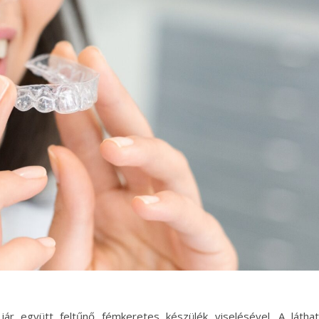
 együtt feltűnő fémkeretes készülék viselésével. A láthat