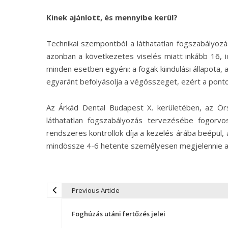
Kinek ajánlott, és mennyibe kerül?
Technikai szempontból a láthatatlan fogszabályozás
azonban a következetes viselés miatt inkább 16, i
minden esetben egyéni: a fogak kiindulási állapota
egyaránt befolyásolja a végösszeget, ezért a pont
Az Árkád Dental Budapest X. kerületében, az Örs 
láthatatlan fogszabályozás tervezésébe fogorvo
rendszeres kontrollok díja a kezelés árába beépül, 
mindössze 4-6 hetente személyesen megjelennie a
Previous Article
B
Foghúzás utáni fertőzés jelei