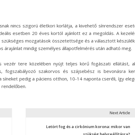
nak nincs szigorú életkori korlátja, a kivehető sínrendszer ese
deális esetben 20 éves kortól ajánlott ez a megoldás. A kezelé
, a szükséges mozgatások összetettsége és a választott készülék
os árajánlat mindig személyes állapotfelmérés után adható meg.
vezér tere közelében nyújt teljes körű fogászati ellátást, a
s, fogszabályozó szakorvos és szájsebész is bevonásra ker
a síneket pedig a páciens otthon, 10-14 naponta cseréli, így ele
 rendelőben.
Next Article
Letört fog és a cirkónium korona: mikor van
szükség helyreállításra?