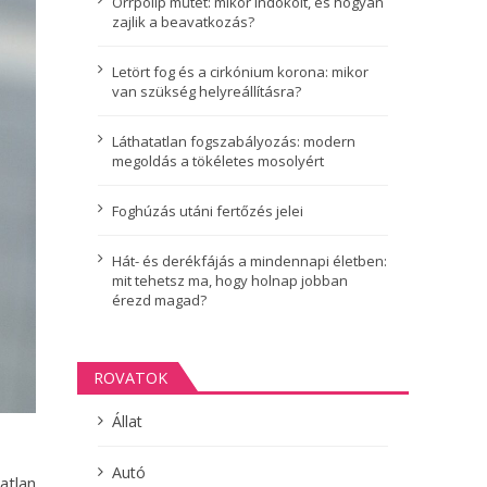
Orrpolip műtét: mikor indokolt, és hogyan
zajlik a beavatkozás?
Letört fog és a cirkónium korona: mikor
van szükség helyreállításra?
Láthatatlan fogszabályozás: modern
megoldás a tökéletes mosolyért
Foghúzás utáni fertőzés jelei
Hát- és derékfájás a mindennapi életben:
mit tehetsz ma, hogy holnap jobban
érezd magad?
ROVATOK
Állat
Autó
atlan