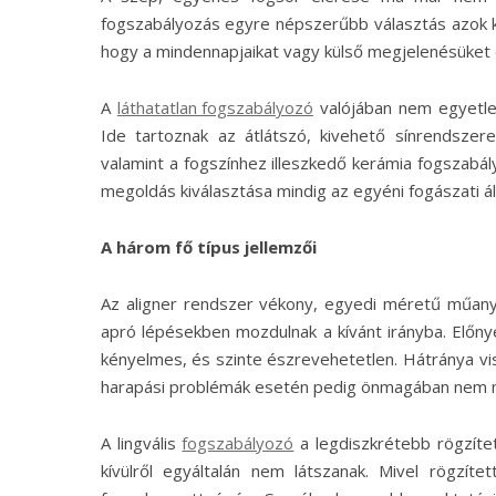
fogszabályozás egyre népszerűbb választás azok k
hogy a mindennapjaikat vagy külső megjelenésüket 
A
láthatatlan fogszabályozó
valójában nem egyetle
Ide tartoznak az átlátszó, kivehető sínrendszerek
valamint a fogszínhez illeszkedő kerámia fogszabá
megoldás kiválasztása mindig az egyéni fogászati ál
A három fő típus jellemzői
Az aligner rendszer vékony, egyedi méretű műanya
apró lépésekben mozdulnak a kívánt irányba. Előn
kényelmes, és szinte észrevehetetlen. Hátránya vi
harapási problémák esetén pedig önmagában nem 
A lingvális
fogszabályozó
a legdiszkrétebb rögzítet
kívülről egyáltalán nem látszanak. Mivel rögzí