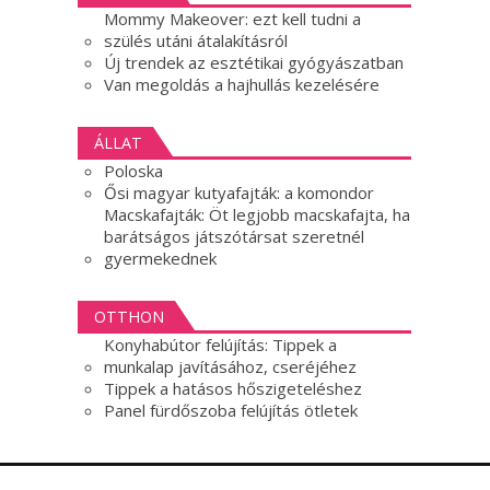
Mommy Makeover: ezt kell tudni a
szülés utáni átalakításról
Új trendek az esztétikai gyógyászatban
Van megoldás a hajhullás kezelésére
ÁLLAT
Poloska
Ősi magyar kutyafajták: a komondor
Macskafajták: Öt legjobb macskafajta, ha
barátságos játszótársat szeretnél
gyermekednek
OTTHON
Konyhabútor felújítás: Tippek a
munkalap javításához, cseréjéhez
Tippek a hatásos hőszigeteléshez
Panel fürdőszoba felújítás ötletek