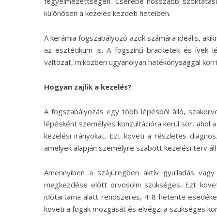
fegyelmezettségén. Cserébe hosszabb szoktatási 
különösen a kezelés kezdeti heteiben.
A kerámia fogszabályozó azok számára ideális, akik
az esztétikum is. A fogszínű bracketek és ívek
változat, miközben ugyanolyan hatékonysággal korri
Hogyan zajlik a kezelés?
A fogszabályozás egy több lépésből álló, szakorvos
lépésként személyes konzultációra kerül sor, ahol 
kezelési irányokat. Ezt követi a részletes diagno
amelyek alapján személyre szabott kezelési terv áll
Amennyiben a szájüregben aktív gyulladás vagy 
megkezdése előtt orvosolni szükséges. Ezt követ
időtartama alatt rendszeres, 4-8 hetente esedéke
követi a fogak mozgását és elvégzi a szükséges kor