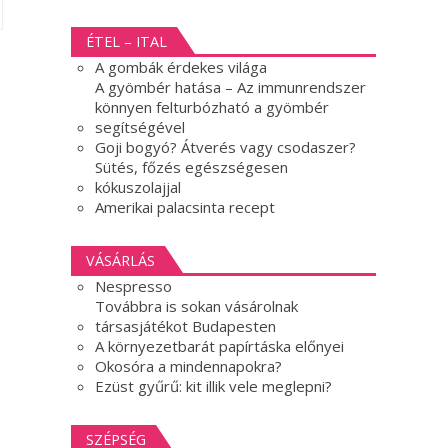
ÉTEL – ITAL
A gombák érdekes világa
A gyömbér hatása – Az immunrendszer
könnyen felturbózható a gyömbér
segítségével
Goji bogyó? Átverés vagy csodaszer?
Sütés, főzés egészségesen
kókuszolajjal
Amerikai palacsinta recept
VÁSÁRLÁS
Nespresso
Továbbra is sokan vásárolnak
társasjátékot Budapesten
A környezetbarát papírtáska előnyei
Okosóra a mindennapokra?
Ezüst gyűrű: kit illik vele meglepni?
SZÉPSÉG