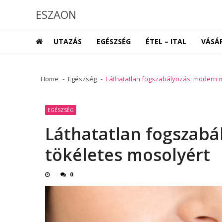
Skip
Skip
ESZAON
to
to
navigation
content
UTAZÁS
EGÉSZSÉG
ÉTEL – ITAL
VÁSÁ
Home
Egészség
Láthatatlan fogszabályozás: modern m
EGÉSZSÉG
Láthatatlan fogszab
tökéletes mosolyért
0