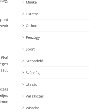
kség,
Munka
Oktatás
mpont
Otthon
szült
Pénzügy
Sport
 Első
Szabadidő
séges
szül,
Szépség
Utazás
yozás
eljes
Vállalkozás
yomon
Vásárlás