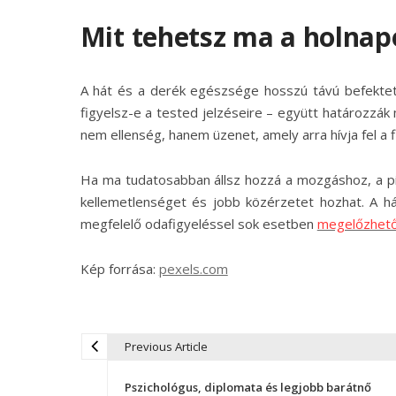
Mit tehetsz ma a holnap
A hát és a derék egészsége hosszú távú befektet
figyelsz-e a tested jelzéseire – együtt határozz
nem ellenség, hanem üzenet, amely arra hívja fel a f
Ha ma tudatosabban állsz hozzá a mozgáshoz, a p
kellemetlenséget és jobb közérzetet hozhat. A h
megfelelő odafigyeléssel sok esetben
megelőzhet
Kép forrása:
pexels.com
Previous Article
B
Pszichológus, diplomata és legjobb barátnő