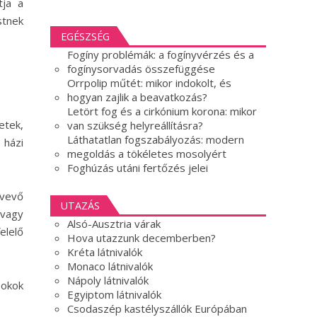
tja a
stnek
EGÉSZSÉG
Fogíny problémák: a fogínyvérzés és a
fogínysorvadás összefüggése
Orrpolip műtét: mikor indokolt, és
hogyan zajlik a beavatkozás?
Letört fog és a cirkónium korona: mikor
etek,
van szükség helyreállításra?
Láthatatlan fogszabályozás: modern
 házi
megoldás a tökéletes mosolyért
Foghúzás utáni fertőzés jelei
lvevő
UTAZÁS
 vagy
Alsó-Ausztria várak
elelő
Hova utazzunk decemberben?
Kréta látnivalók
Monaco látnivalók
Nápoly látnivalók
 okok
Egyiptom látnivalók
Csodaszép kastélyszállók Európában