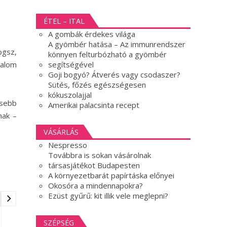
ÉTEL – ITAL
A gombák érdekes világa
A gyömbér hatása – Az immunrendszer
ogsz,
könnyen felturbózható a gyömbér
segítségével
dalom
Goji bogyó? Átverés vagy csodaszer?
Sütés, főzés egészségesen
kókuszolajjal
esebb
Amerikai palacsinta recept
nak –
VÁSÁRLÁS
Nespresso
Továbbra is sokan vásárolnak
társasjátékot Budapesten
A környezetbarát papírtáska előnyei
Okosóra a mindennapokra?
Ezüst gyűrű: kit illik vele meglepni?
SZÉPSÉG