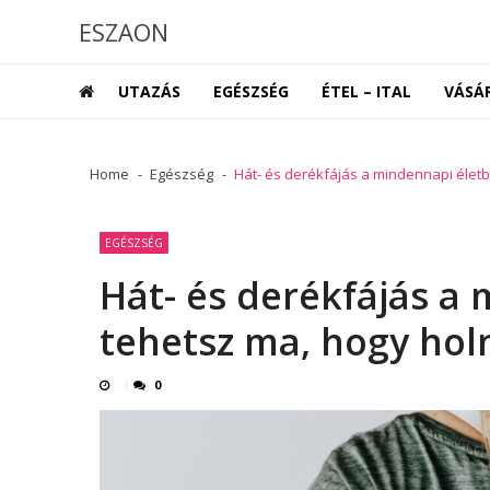
Skip
Skip
ESZAON
to
to
navigation
content
UTAZÁS
EGÉSZSÉG
ÉTEL – ITAL
VÁSÁ
Home
Egészség
Hát- és derékfájás a mindennapi élet
EGÉSZSÉG
Hát- és derékfájás a
tehetsz ma, hogy ho
0