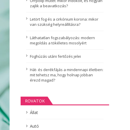
Orrpolip műtét: mikor indokolt, és hogyan
zajlik a beavatkozás?
Letört fog és a cirkónium korona: mikor
van szükség helyreállításra?
Láthatatlan fogszabályozás: modern
megoldás a tökéletes mosolyért
Foghúzás utáni fertőzés jelei
Hát- és derékfájás a mindennapi életben:
mit tehetsz ma, hogy holnap jobban
érezd magad?
ROVATOK
Állat
Autó