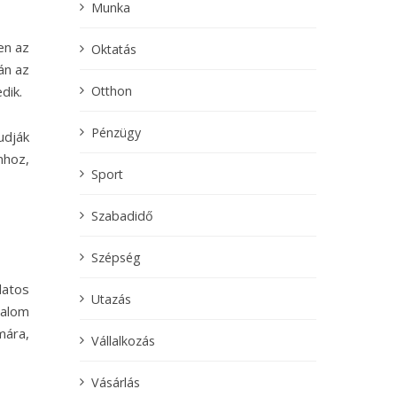
Munka
en az
Oktatás
án az
Otthon
dik.
Pénzügy
udják
mhoz,
Sport
Szabadidő
Szépség
datos
Utazás
dalom
mára,
Vállalkozás
Vásárlás