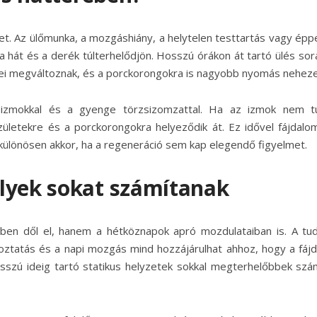
cet. Az ülőmunka, a mozgáshiány, a helytelen testtartás vagy épp
a hát és a derék túlterhelődjön. Hosszú órákon át tartó ülés sor
ei megváltoznak, és a porckorongokra is nagyobb nyomás neheze
izmokkal és a gyenge törzsizomzattal. Ha az izmok nem t
 ízületekre és a porckorongokra helyeződik át. Ez idővel fájdalo
lönösen akkor, ha a regeneráció sem kap elegendő figyelmet.
lyek sokat számítanak
ben dől el, hanem a hétköznapok apró mozdulataiban is. A tu
toztatás és a napi mozgás mind hozzájárulhat ahhoz, hogy a fáj
hosszú ideig tartó statikus helyzetek sokkal megterhelőbbek szá