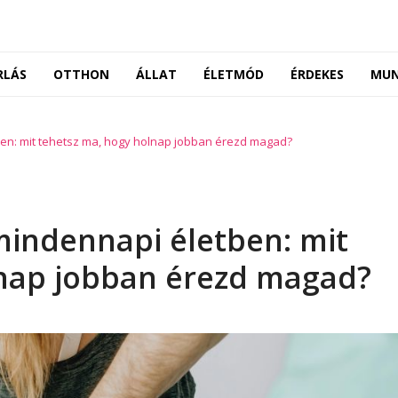
RLÁS
OTTHON
ÁLLAT
ÉLETMÓD
ÉRDEKES
MU
ben: mit tehetsz ma, hogy holnap jobban érezd magad?
 mindennapi életben: mit
lnap jobban érezd magad?