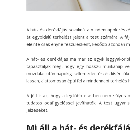
A hát- és derékfájás sokaknál a mindennapok rész
át egyoldalú terhelést jelent a test számára. A fá
eleinte csak enyhe feszülésként, később azonban má
A hát- és derékfájás ma már az egyik leggyakorib
tapasztalják meg, hogy egy hosszú munkanap vég
mozdulat után napokig kellemetlen érzés kíséri őket
lassan, alattomosan épül fel a mindennapi terhelés 
A jó hír az, hogy a legtöbb esetben nem súlyos 
tudatos odafigyeléssel javíthatók. A test ugyani
jelzéseket.
Mi áll a hát- és derékfá