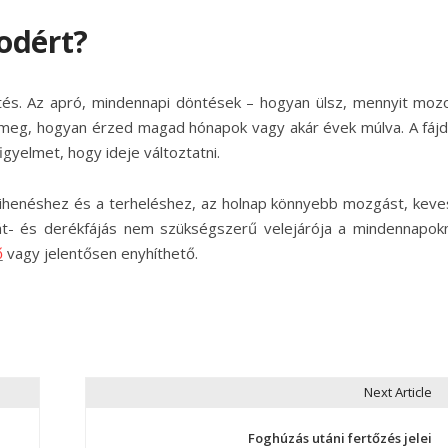
odért?
és. Az apró, mindennapi döntések – hogyan ülsz, mennyit moz
ák meg, hogyan érzed magad hónapok vagy akár évek múlva. A fáj
igyelmet, hogy ideje változtatni.
ihenéshez és a terheléshez, az holnap könnyebb mozgást, kev
át- és derékfájás nem szükségszerű velejárója a mindennapok
ő
vagy jelentősen enyhíthető.
Next Article
Foghúzás utáni fertőzés jelei