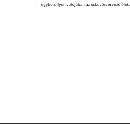
e
egyben: Ilyen valójában az esküvőszervező élet
j
e
g
y
z
é
s
n