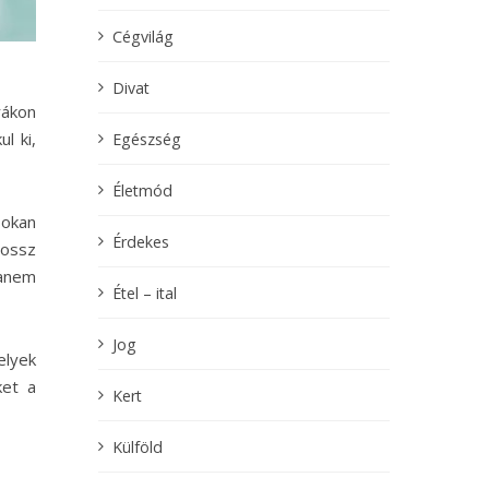
Cégvilág
Divat
rákon
l ki,
Egészség
Életmód
sokan
Érdekes
rossz
hanem
Étel – ital
Jog
elyek
ket a
Kert
Külföld