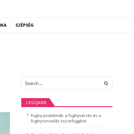
NKA
SZÉPSÉG
Search
for:
LEGÚJABB
Fogíny problémák: a fogínyvérzés és a
fogínysorvadás összefüggése