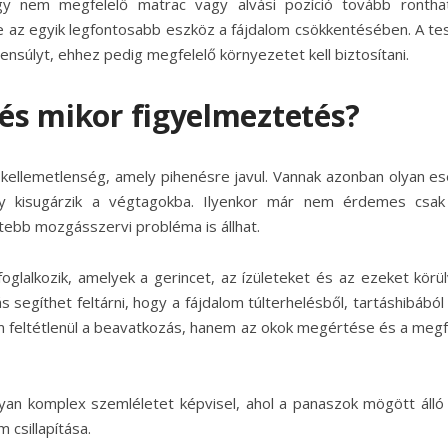
gy nem megfelelő matrac vagy alvási pozíció tovább rontha
e az egyik legfontosabb eszköz a fájdalom csökkentésében. A te
ensúlyt, ehhez pedig megfelelő környezetet kell biztosítani.
 és mikor figyelmeztetés?
 kellemetlenség, amely pihenésre javul. Vannak azonban olyan es
agy kisugárzik a végtagokba. Ilyenkor már nem érdemes csak
tebb mozgásszervi probléma is állhat.
oglalkozik, amelyek a gerincet, az ízületeket és az ezeket körü
ás segíthet feltárni, hogy a fájdalom túlterhelésből, tartáshibából
nem feltétlenül a beavatkozás, hanem az okok megértése és a megf
yan komplex szemléletet képvisel, ahol a panaszok mögött álló
 csillapítása.