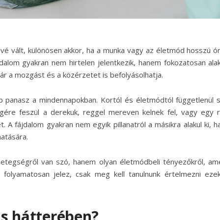
évé vált, különösen akkor, ha a munka vagy az életmód hosszú ó
jdalom gyakran nem hirtelen jelentkezik, hanem fokozatosan alaku
r a mozgást és a közérzetet is befolyásolhatja.
b panasz a mindennapokban. Kortól és életmódtól függetlenül 
ére feszül a derekuk, reggel mereven kelnek fel, vagy egy 
. A fájdalom gyakran nem egyik pillanatról a másikra alakul ki, 
hatására.
betegségről van szó, hanem olyan életmódbeli tényezőkről, am
s folyamatosan jelez, csak meg kell tanulnunk értelmezni eze
jás hátterében?