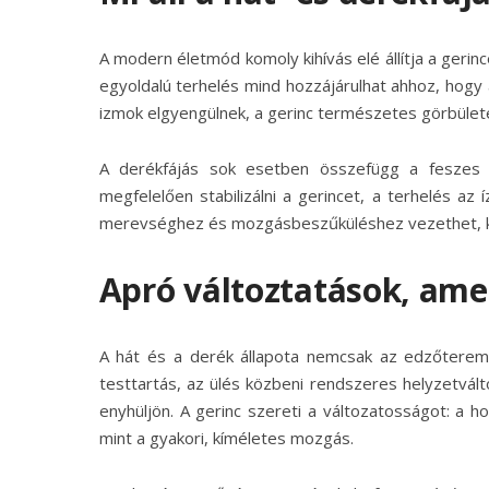
A modern életmód komoly kihívás elé állítja a gerin
egyoldalú terhelés mind hozzájárulhat ahhoz, hogy 
izmok elgyengülnek, a gerinc természetes görbület
A derékfájás sok esetben összefügg a feszes 
megfelelően stabilizálni a gerincet, a terhelés az
merevséghez és mozgásbeszűküléshez vezethet, kü
Apró változtatások, ame
A hát és a derék állapota nemcsak az edzőterem
testtartás, az ülés közbeni rendszeres helyzetvál
enyhüljön. A gerinc szereti a változatosságot: a 
mint a gyakori, kíméletes mozgás.