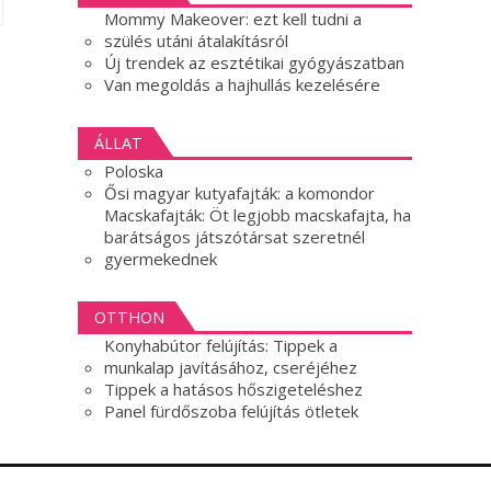
Mommy Makeover: ezt kell tudni a
szülés utáni átalakításról
Új trendek az esztétikai gyógyászatban
Van megoldás a hajhullás kezelésére
ÁLLAT
Poloska
Ősi magyar kutyafajták: a komondor
Macskafajták: Öt legjobb macskafajta, ha
barátságos játszótársat szeretnél
gyermekednek
OTTHON
Konyhabútor felújítás: Tippek a
munkalap javításához, cseréjéhez
Tippek a hatásos hőszigeteléshez
Panel fürdőszoba felújítás ötletek