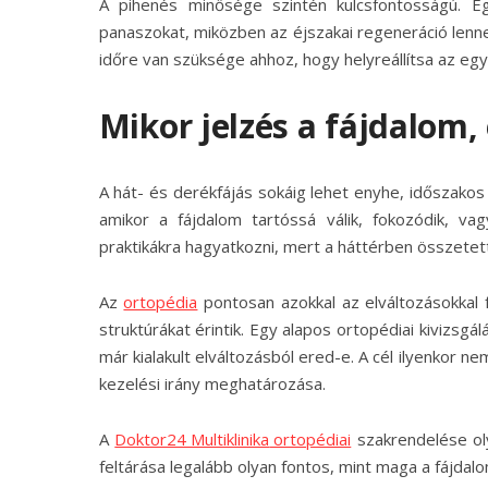
A pihenés minősége szintén kulcsfontosságú. E
panaszokat, miközben az éjszakai regeneráció lenn
időre van szüksége ahhoz, hogy helyreállítsa az egy
Mikor jelzés a fájdalom,
A hát- és derékfájás sokáig lehet enyhe, időszakos
amikor a fájdalom tartóssá válik, fokozódik, v
praktikákra hagyatkozni, mert a háttérben összetet
Az
ortopédia
pontosan azokkal az elváltozásokkal f
struktúrákat érintik. Egy alapos ortopédiai kivizsgál
már kialakult elváltozásból ered-e. A cél ilyenkor 
kezelési irány meghatározása.
A
Doktor24 Multiklinika
ortopédiai
szakrendelése ol
feltárása legalább olyan fontos, mint maga a fájdalom