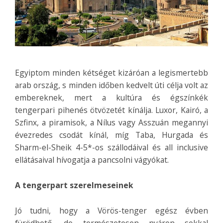
Egyiptom minden kétséget kizáróan a legismertebb
arab ország, s minden időben kedvelt úti célja volt az
embereknek, mert a kultúra és égszínkék
tengerpari pihenés ötvözetét kínálja.
Luxor, Kairó, a
Szfinx, a piramisok, a Nílus vagy Asszuán megannyi
évezredes csodát kínál, míg Taba, Hurgada és
Sharm-el-Sheik 4-5*-os szállodáival és all inclusive
ellátásaival hívogatja a pancsolni vágyókat.
A tengerpart szerelmeseinek
Jó tudni, hogy a Vörös-tenger egész évben