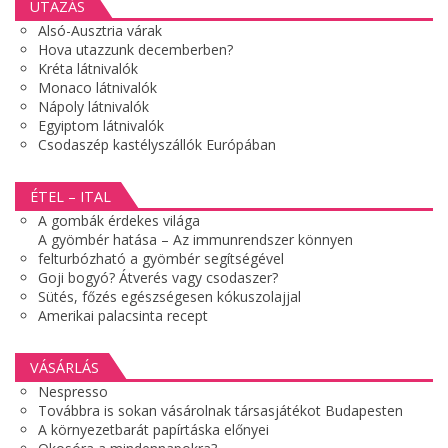
UTAZÁS
Alsó-Ausztria várak
Hova utazzunk decemberben?
Kréta látnivalók
Monaco látnivalók
Nápoly látnivalók
Egyiptom látnivalók
Csodaszép kastélyszállók Európában
ÉTEL – ITAL
A gombák érdekes világa
A gyömbér hatása – Az immunrendszer könnyen
felturbózható a gyömbér segítségével
Goji bogyó? Átverés vagy csodaszer?
Sütés, főzés egészségesen kókuszolajjal
Amerikai palacsinta recept
VÁSÁRLÁS
Nespresso
Továbbra is sokan vásárolnak társasjátékot Budapesten
A környezetbarát papírtáska előnyei