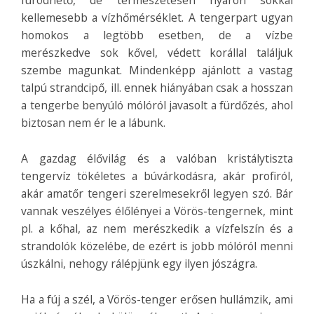
fürödhető, de természetesen nyáron sokkal
kellemesebb a vízhőmérséklet. A tengerpart ugyan
homokos a legtöbb esetben, de a vízbe
merészkedve sok kővel, védett korállal találjuk
szembe magunkat. Mindenképp ajánlott a vastag
talpú strandcipő, ill. ennek hiányában csak a hosszan
a tengerbe benyúló mólóról javasolt a fürdőzés, ahol
biztosan nem ér le a lábunk.
A gazdag élővilág és a valóban kristálytiszta
tengervíz tökéletes a búvárkodásra, akár profiról,
akár amatőr tengeri szerelmesekről legyen szó. Bár
vannak veszélyes élőlényei a Vörös-tengernek, mint
pl. a kőhal, az nem merészkedik a vízfelszín és a
strandolók közelébe, de ezért is jobb mólóról menni
úszkálni, nehogy rálépjünk egy ilyen jószágra.
Ha a fúj a szél, a Vörös-tenger erősen hullámzik, ami