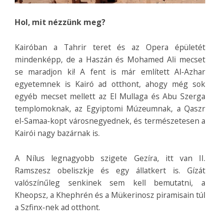
Hol, mit nézzünk meg?
Kairóban a Tahrir teret és az Opera épületét
mindenképp, de a Haszán és Mohamed Ali mecset
se maradjon ki! A fent is már említett Al-Azhar
egyetemnek is Kairó ad otthont, ahogy még sok
egyéb mecset mellett az El Mullaga és Abu Szerga
templomoknak, az Egyiptomi Múzeumnak, a Qaszr
el-Samaa-kopt városnegyednek, és természetesen a
Kairói nagy bazárnak is.
A Nílus legnagyobb szigete Gezíra, itt van II.
Ramszesz obeliszkje és egy állatkert is. Gízát
valószínűleg senkinek sem kell bemutatni, a
Kheopsz, a Khephrén és a Mükerinosz piramisain túl
a Szfinx-nek ad otthont.