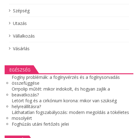
Szépség
Utazás
Vállalkozás
Vásárlás
EGÉSZSÉG
Fogíny problémák: a fogínyvérzés és a fogínysorvadás
összefüggése
Orrpolip műtét: mikor indokolt, és hogyan zajlik a
beavatkozás?
Letört fog és a cirkónium korona: mikor van szükség
helyreállításra?
Láthatatlan fogszabályozás: modern megoldás a tökéletes
mosolyért
Foghúzás utáni fertőzés jelei