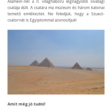
Alamein-nél a II. világháború legnagyobb sivatagi
csatája dúlt. A csatára ma múzeum és három katonai
temető emlékeztet. Ne feledjük, hogy a Szuezi-
csatornát is Egyiptommal azonosítjuk!
Amit még jó tudni!