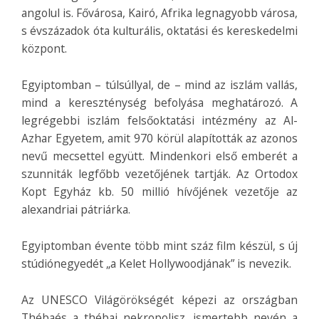
angolul is. Fővárosa, Kairó, Afrika legnagyobb városa,
s évszázadok óta kulturális, oktatási és kereskedelmi
központ.
Egyiptomban – túlsúllyal, de – mind az iszlám vallás,
mind a kereszténység befolyása meghatározó. A
legrégebbi iszlám felsőoktatási intézmény az Al-
Azhar Egyetem, amit 970 körül alapították az azonos
nevű mecsettel együtt. Mindenkori első emberét a
szunniták legfőbb vezetőjének tartják. Az Ortodox
Kopt Egyház kb. 50 millió hívőjének vezetője az
alexandriai pátriárka.
Egyiptomban évente több mint száz film készül, s új
stúdiónegyedét „a Kelet Hollywoodjának” is nevezik.
Az UNESCO Világörökségét képezi az országban
Thébaés a thébai nekropolisz, ismertebb nevén a