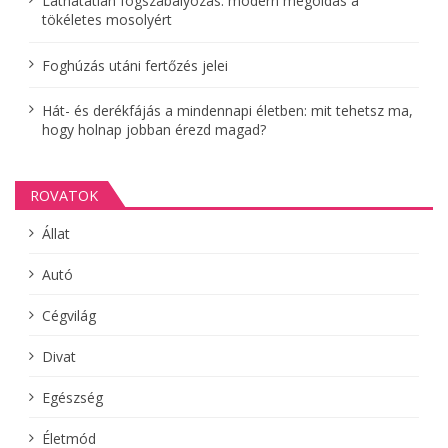
Láthatatlan fogszabályozás: modern megoldás a
ó
tökéletes mosolyért
Foghúzás utáni fertőzés jelei
Hát- és derékfájás a mindennapi életben: mit tehetsz ma,
hogy holnap jobban érezd magad?
ROVATOK
Állat
Autó
Cégvilág
Divat
Egészség
Életmód