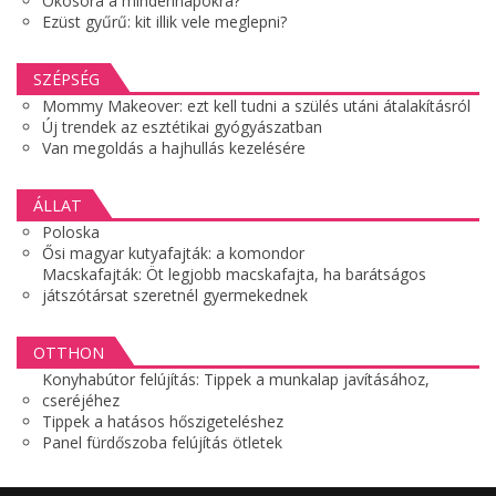
Okosóra a mindennapokra?
Ezüst gyűrű: kit illik vele meglepni?
SZÉPSÉG
Mommy Makeover: ezt kell tudni a szülés utáni átalakításról
Új trendek az esztétikai gyógyászatban
Van megoldás a hajhullás kezelésére
ÁLLAT
Poloska
Ősi magyar kutyafajták: a komondor
Macskafajták: Öt legjobb macskafajta, ha barátságos
játszótársat szeretnél gyermekednek
OTTHON
Konyhabútor felújítás: Tippek a munkalap javításához,
cseréjéhez
Tippek a hatásos hőszigeteléshez
Panel fürdőszoba felújítás ötletek