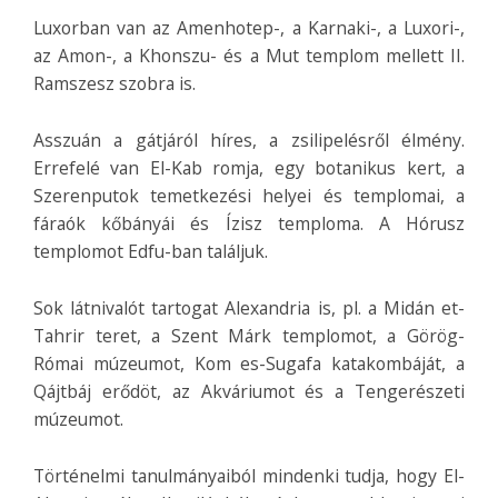
Luxorban van az Amenhotep-, a Karnaki-, a Luxori-,
az Amon-, a Khonszu- és a Mut templom mellett II.
Ramszesz szobra is.
Asszuán a gátjáról híres, a zsilipelésről élmény.
Errefelé van El-Kab romja, egy botanikus kert, a
Szerenputok temetkezési helyei és templomai, a
fáraók kőbányái és Ízisz temploma. A Hórusz
templomot Edfu-ban találjuk.
Sok látnivalót tartogat Alexandria is, pl. a Midán et-
Tahrir teret, a Szent Márk templomot, a Görög-
Római múzeumot, Kom es-Sugafa katakombáját, a
Qájtbáj erődöt, az Akváriumot és a Tengerészeti
múzeumot.
Történelmi tanulmányaiból mindenki tudja, hogy El-