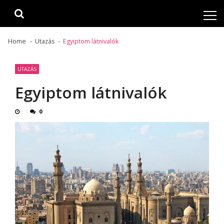
Skip
Skip
to
to
navigation
content
Home
Utazás
Egyiptom látnivalók
UTAZÁS
Egyiptom látnivalók
0