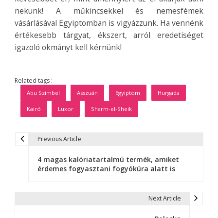
nekünk! A műkincsekkel és nemesfémek
vásárlásával Egyiptomban is vigyázzunk. Ha vennénk
értékesebb tárgyat, ékszert, arról eredetiséget
igazoló okmányt kell kérnünk!
Related tags :
Abu Szimbel
Asszuán
Egyiptom
Hurgada
Kairó
Luxor
Sharm-el-Sheik
Previous Article
B
4 magas kalóriatartalmú termék, amiket
e
érdemes fogyasztani fogyókúra alatt is
j
e
Next Article
g