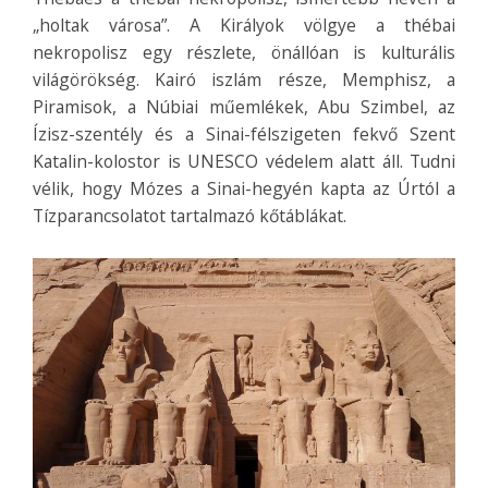
„holtak városa”. A Királyok völgye a thébai
nekropolisz egy részlete, önállóan is kulturális
világörökség. Kairó iszlám része, Memphisz, a
Piramisok, a Núbiai műemlékek, Abu Szimbel, az
Ízisz-szentély és a Sinai-félszigeten fekvő Szent
Katalin-kolostor is UNESCO védelem alatt áll. Tudni
vélik, hogy Mózes a Sinai-hegyén kapta az Úrtól a
Tízparancsolatot tartalmazó kőtáblákat.