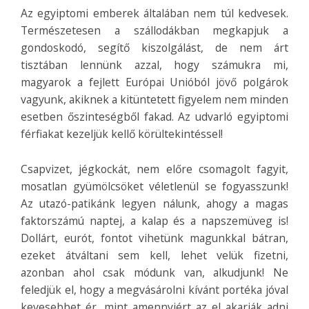
Az egyiptomi emberek általában nem túl kedvesek.
Természetesen a szállodákban megkapjuk a
gondoskodó, segítő kiszolgálást, de nem árt
tisztában lennünk azzal, hogy számukra mi,
magyarok a fejlett Európai Unióból jövő polgárok
vagyunk, akiknek a kitüntetett figyelem nem minden
esetben őszinteségből fakad. Az udvarló egyiptomi
férfiakat kezeljük kellő körültekintéssel!
Csapvizet, jégkockát, nem előre csomagolt fagyit,
mosatlan gyümölcsöket véletlenül se fogyasszunk!
Az utazó-patikánk legyen nálunk, ahogy a magas
faktorszámú naptej, a kalap és a napszemüveg is!
Dollárt, eurót, fontot vihetünk magunkkal bátran,
ezeket átváltani sem kell, lehet velük fizetni,
azonban ahol csak módunk van, alkudjunk! Ne
feledjük el, hogy a megvásárolni kívánt portéka jóval
kevesebbet ér, mint amennyiért az el akarják adni