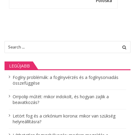
Poloska
y
z
é
s
Search
for:
n
a
LEGÚJABB
v
Fogíny problémák: a fogínyvérzés és a fogínysorvadás
összefüggése
i
g
Orrpolip műtét: mikor indokolt, és hogyan zajlik a
beavatkozás?
á
Letört fog és a cirkónium korona: mikor van szükség
c
helyreállításra?
i