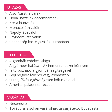
UTAZÁS
Alsó-Ausztria várak
Hova utazzunk decemberben?
Kréta látnivalók
Monaco látnivalók
Nápoly látnivalók
Egyiptom látnivalók
Csodaszép kastélyszállók Európában
ÉTEL – ITAL
A gombák érdekes világa
A gyömbér hatása – Az immunrendszer könnyen
felturbózható a gyömbér segítségével
Goji bogyó? Átverés vagy csodaszer?
Sütés, főzés egészségesen kókuszolajjal
Amerikai palacsinta recept
VÁSÁRLÁS
Nespresso
Továbbra is sokan vásárolnak társasjátékot Budapesten