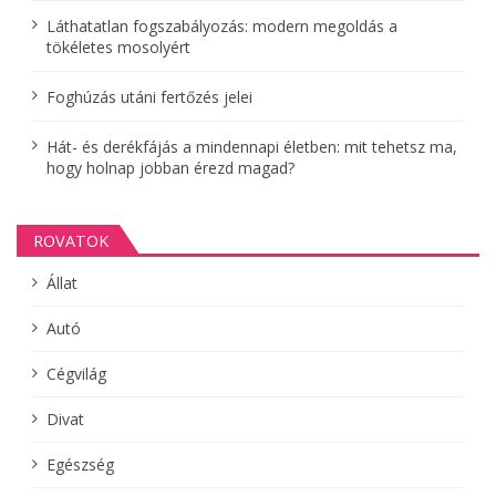
i
Láthatatlan fogszabályozás: modern megoldás a
tökéletes mosolyért
ó
Foghúzás utáni fertőzés jelei
Hát- és derékfájás a mindennapi életben: mit tehetsz ma,
hogy holnap jobban érezd magad?
ROVATOK
Állat
Autó
Cégvilág
Divat
Egészség