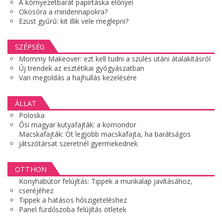
A környezetbarát papírtáska előnyei
Okosóra a mindennapokra?
Ezüst gyűrű: kit illik vele meglepni?
SZÉPSÉG
Mommy Makeover: ezt kell tudni a szülés utáni átalakításról
Új trendek az esztétikai gyógyászatban
Van megoldás a hajhullás kezelésére
ÁLLAT
Poloska
Ősi magyar kutyafajták: a komondor
Macskafajták: Öt legjobb macskafajta, ha barátságos
játszótársat szeretnél gyermekednek
OTTHON
Konyhabútor felújítás: Tippek a munkalap javításához,
cseréjéhez
Tippek a hatásos hőszigeteléshez
Panel fürdőszoba felújítás ötletek