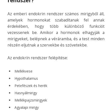
rendszer?
Az emberi endokrin rendszer számos mirigyből áll,
amelyek hormonokat szabadítanak fel annak
érdekében, hogy több különböző funkciót
vezessenek be. Amikor a hormonok elhagyják a
mirigyeket, belépnek a véráramba, és a test minden
részén eljutnak a szervekbe és szövetekbe.
Az endokrín rendszer felépítése:
Mellékvese
Hypothalamus
Petefészek és herék
Hasnyálmirigy
Mellékpajzsmirigyek
Agyalapi mirigy