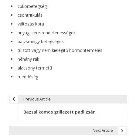
cukorbetegség
csontritkulás
változás kora
anyagcsere-rendellenességek
pajzsmirigy betegségek
túlzott vagy nem kielégítő hormontermelés
néhány rák
alacsony termetű
meddőség
Previous Article
B
Bazsalikomos grillezett padlizsán
e
j
Next Article