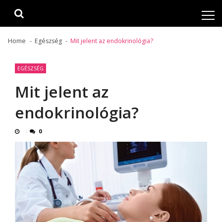
Skip
Skip
to
to
navigation
content
Home
Egészség
Mit jelent az endokrinológia?
EGÉSZSÉG
Mit jelent az
endokrinológia?
0