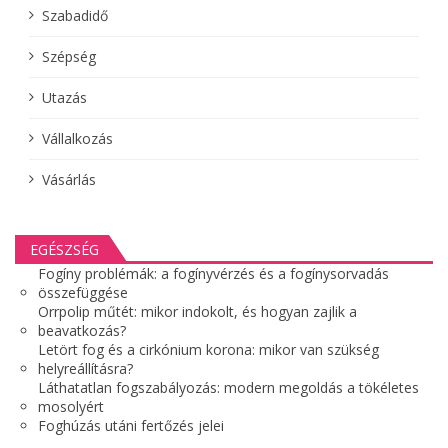
Szabadidő
Szépség
Utazás
Vállalkozás
Vásárlás
EGÉSZSÉG
Fogíny problémák: a fogínyvérzés és a fogínysorvadás
összefüggése
Orrpolip műtét: mikor indokolt, és hogyan zajlik a
beavatkozás?
Letört fog és a cirkónium korona: mikor van szükség
helyreállításra?
Láthatatlan fogszabályozás: modern megoldás a tökéletes
mosolyért
Foghúzás utáni fertőzés jelei