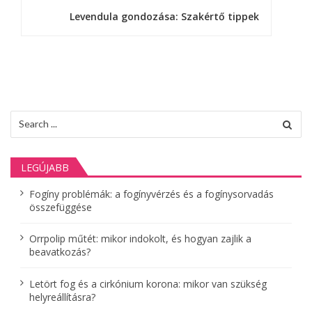
e
Levendula gondozása: Szakértő tippek
g
y
z
é
Search
s
for:
n
LEGÚJABB
a
Fogíny problémák: a fogínyvérzés és a fogínysorvadás
v
összefüggése
i
Orrpolip műtét: mikor indokolt, és hogyan zajlik a
g
beavatkozás?
á
Letört fog és a cirkónium korona: mikor van szükség
helyreállításra?
c