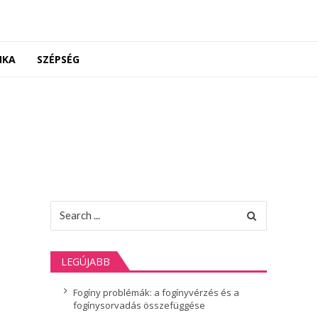
NKA
SZÉPSÉG
Search
for:
LEGÚJABB
Fogíny problémák: a fogínyvérzés és a
fogínysorvadás összefüggése