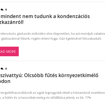
0
 mindent nem tudunk a kondenzációs
zkazánról!
ndenzációs gázkazán működési elve Alapvetően, ha azt mondjuk valakin
 gázkazánnal fűtünk, rögtön érteni fogja. Gáz égetésével felszabaduló
EAD MORE
0
szivattyú: Olcsóbb fűtés környezetkímélő
ódon
nergiafelhasználásnál az egyik legnagyobb tételt a háztartások esetében
s, a hűtés és a használati meleg víz előállítása jelenti, ez kb. 77%