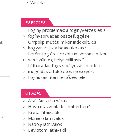
Vásárlás
EGÉSZSÉG
Fogíny problémák: a fogínyvérzés és a
fogínysorvadás összefüggése
Orrpolip műtét: mikor indokolt, és
ek,
hogyan zajlik a beavatkozás?
Letört fog és a cirkónium korona: mikor
van szükség helyreállításra?
Láthatatlan fogszabályozás: modern
megoldás a tökéletes mosolyért
Foghúzás utáni fertőzés jelei
UTAZÁS
Alsó-Ausztria várak
Hova utazzunk decemberben?
Kréta látnivalók
 a
Monaco látnivalók
Nápoly látnivalók
Egyiptom látnivalók