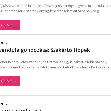
lújításra váró panellakások száma sajnos mindig nagyobb, mint a tulajdo
gi lehetőségei. A szerény anyagi lehetőségek miatt azt a helyiség
EAD MORE
0
vendula gondozása: Szakértő tippek
vendula bámulatos színével, és illatával az egyik legkedveltebb növény,
lyel üde mediterrán hangulatot csempészhetünk be a ház a kert végébe,
EAD MORE
0
túnia gondozása