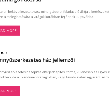
rtelen bekövetkezett tavasz mindig többlet feladat elé állítja a kertészeket 
en a meleg hatására a virágok korábban fejlődnek ki. (tovább&
EAD MORE
0
nnyűszerkezetes ház jellemzői
nnyűszerkezetes házépítés elterjedt építési forma, különösen az Egyesül
mokban, de a Skandináv országokban, vagy Távol-Keleten egyaránt. Azok
EAD MORE