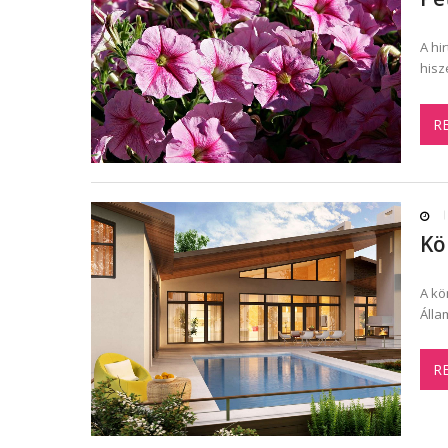
A hi
hisz
R
Kö
A kö
Álla
R