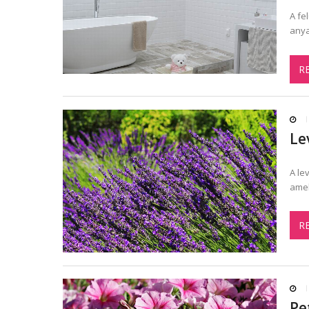
A fe
anya
R
Le
A le
amel
R
Pe