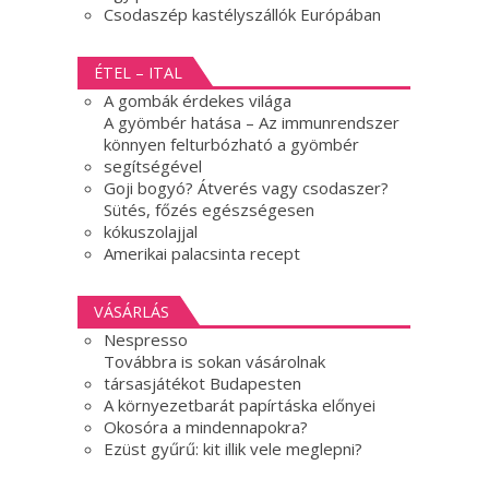
Csodaszép kastélyszállók Európában
ÉTEL – ITAL
A gombák érdekes világa
A gyömbér hatása – Az immunrendszer
könnyen felturbózható a gyömbér
segítségével
Goji bogyó? Átverés vagy csodaszer?
Sütés, főzés egészségesen
kókuszolajjal
Amerikai palacsinta recept
VÁSÁRLÁS
Nespresso
Továbbra is sokan vásárolnak
társasjátékot Budapesten
A környezetbarát papírtáska előnyei
Okosóra a mindennapokra?
Ezüst gyűrű: kit illik vele meglepni?