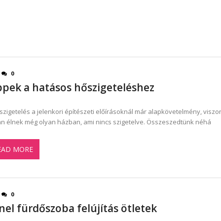
0
ppek a hatásos hőszigeteléshez
szigetelés a jelenkori építészeti előírásoknál már alapkövetelmény, viszo
n élnek még olyan házban, ami nincs szigetelve. Összeszedtünk néhá
EAD MORE
0
nel fürdőszoba felújítás ötletek