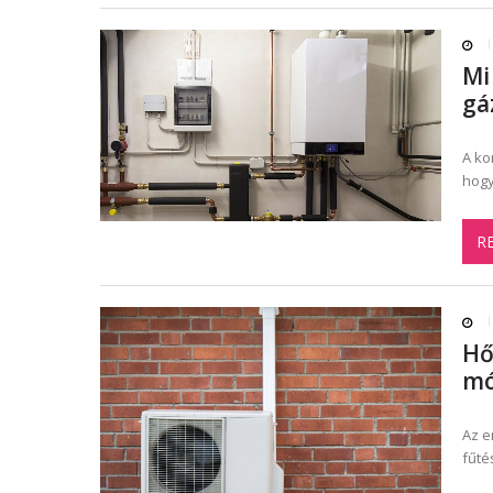
Mi
gá
A ko
hogy
R
Hő
m
Az e
fűté