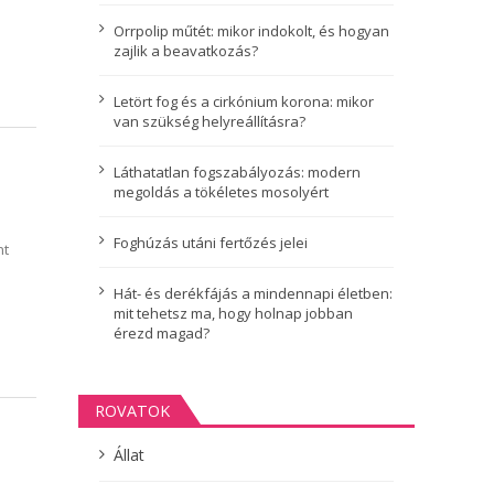
Orrpolip műtét: mikor indokolt, és hogyan
zajlik a beavatkozás?
Letört fog és a cirkónium korona: mikor
van szükség helyreállításra?
Láthatatlan fogszabályozás: modern
megoldás a tökéletes mosolyért
Foghúzás utáni fertőzés jelei
nt
Hát- és derékfájás a mindennapi életben:
mit tehetsz ma, hogy holnap jobban
érezd magad?
ROVATOK
Állat