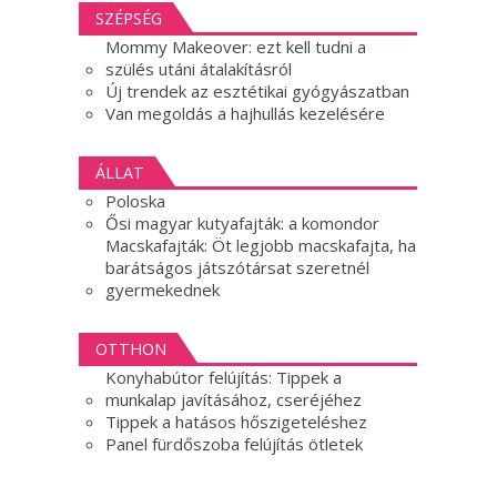
SZÉPSÉG
Mommy Makeover: ezt kell tudni a
szülés utáni átalakításról
Új trendek az esztétikai gyógyászatban
Van megoldás a hajhullás kezelésére
ÁLLAT
Poloska
Ősi magyar kutyafajták: a komondor
Macskafajták: Öt legjobb macskafajta, ha
barátságos játszótársat szeretnél
gyermekednek
OTTHON
Konyhabútor felújítás: Tippek a
munkalap javításához, cseréjéhez
Tippek a hatásos hőszigeteléshez
Panel fürdőszoba felújítás ötletek