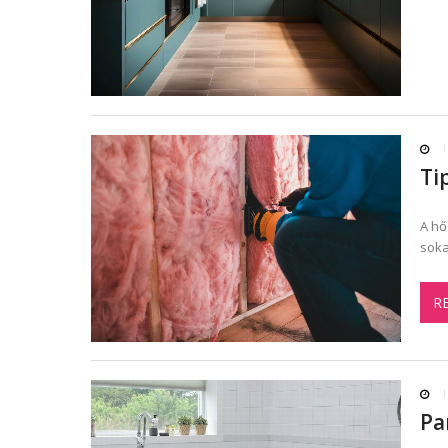
Ti
A hő
soka
R
Pa