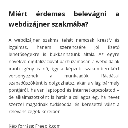
Miért érdemes belevágni a
webdizájner szakmába?
A webdizájner szakma tehát nemcsak kreatív és
izgalmas, hanem szerencsére jól fizető
lehetőségekre is bukkanhatunk általa. Az egyre
növekvő digitalizációval párhuzamosan a weboldalak
iránti igény is nő, így a képzett szakemberekért
versenyeznek a munkaadók. Ráadásul
szabadúszóként is dolgozhatsz, akár a világ bármely
pontjáról, ha van laptopod és internetkapcsolatod –
de alkalmazottként is határ a csillagos ég, ha nevet
szerzel magadnak tudásoddal és keresetté válsz a
releváns cégek köreiben.
Kép forrása: Freepik.com