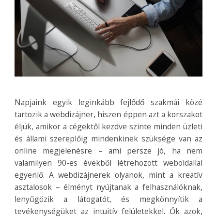
Napjaink egyik leginkább fejlődő szakmái közé
tartozik a webdizájner, hiszen éppen azt a korszakot
éljük, amikor a cégektől kezdve szinte minden üzleti
és állami szereplőig mindenkinek szüksége van az
online megjelenésre – ami persze jó, ha nem
valamilyen 90-es évekből létrehozott weboldallal
egyenlő. A webdizájnerek olyanok, mint a kreatív
asztalosok – élményt nyújtanak a felhasználóknak,
lenyűgözik a látogatót, és megkönnyítik a
tevékenységüket az intuitív felületekkel. Ők azok,