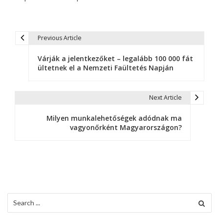
Previous Article
B
Várják a jelentkezőket – legalább 100 000 fát
e
ültetnek el a Nemzeti Faültetés Napján
j
e
Next Article
g
Milyen munkalehetőségek adódnak ma
vagyonőrként Magyarországon?
y
z
é
s
Search
n
for: