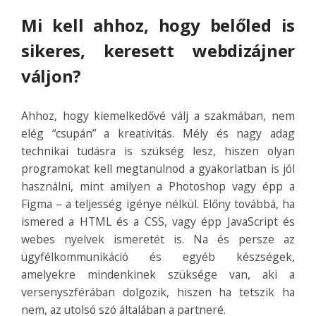
Mi kell ahhoz, hogy belőled is
sikeres, keresett webdizájner
váljon?
Ahhoz, hogy kiemelkedővé válj a szakmában, nem
elég “csupán” a kreativitás. Mély és nagy adag
technikai tudásra is szükség lesz, hiszen olyan
programokat kell megtanulnod a gyakorlatban is jól
használni, mint amilyen a Photoshop vagy épp a
Figma – a teljesség igénye nélkül. Előny továbbá, ha
ismered a HTML és a CSS, vagy épp JavaScript és
webes nyelvek ismeretét is. Na és persze az
ügyfélkommunikáció és egyéb készségek,
amelyekre mindenkinek szüksége van, aki a
versenyszférában dolgozik, hiszen ha tetszik ha
nem, az utolsó szó általában a partneré.