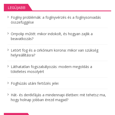
a
LEGÚJABB
v
Fogíny problémák: a fogínyvérzés és a fogínysorvadás
i
összefüggése
g
Orrpolip műtét: mikor indokolt, és hogyan zajlik a
á
beavatkozás?
c
Letört fog és a cirkónium korona: mikor van szükség
helyreállításra?
i
ó
Láthatatlan fogszabályozás: modern megoldás a
tökéletes mosolyért
Foghúzás utáni fertőzés jelei
Hát- és derékfájás a mindennapi életben: mit tehetsz ma,
hogy holnap jobban érezd magad?