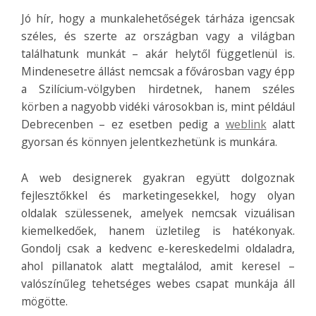
Jó hír, hogy a munkalehetőségek tárháza igencsak
széles, és szerte az országban vagy a világban
találhatunk munkát – akár helytől függetlenül is.
Mindenesetre állást nemcsak a fővárosban vagy épp
a Szilícium-völgyben hirdetnek, hanem széles
körben a nagyobb vidéki városokban is, mint például
Debrecenben – ez esetben pedig a
weblink
alatt
gyorsan és könnyen jelentkezhetünk is munkára.
A web designerek gyakran együtt dolgoznak
fejlesztőkkel és marketingesekkel, hogy olyan
oldalak szülessenek, amelyek nemcsak vizuálisan
kiemelkedőek, hanem üzletileg is hatékonyak.
Gondolj csak a kedvenc e-kereskedelmi oldaladra,
ahol pillanatok alatt megtalálod, amit keresel –
valószínűleg tehetséges webes csapat munkája áll
mögötte.