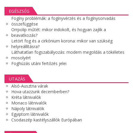
EGÉSZSÉG
Fogíny problémák: a fogínyvérzés és a fogínysorvadás
összefüggése
Orrpolip műtét: mikor indokolt, és hogyan zajlik a
beavatkozás?
Letört fog és a cirkónium korona: mikor van szükség
helyreállításra?
Láthatatlan fogszabályozás: modern megoldás a tökéletes
mosolyért
Foghúzás utáni fertőzés jelei
UTAZÁS
Alsó-Ausztria várak
Hova utazzunk decemberben?
Kréta látnivalók
Monaco látnivalók
Nápoly látnivalók
Egyiptom látnivalók
Csodaszép kastélyszállók Európában