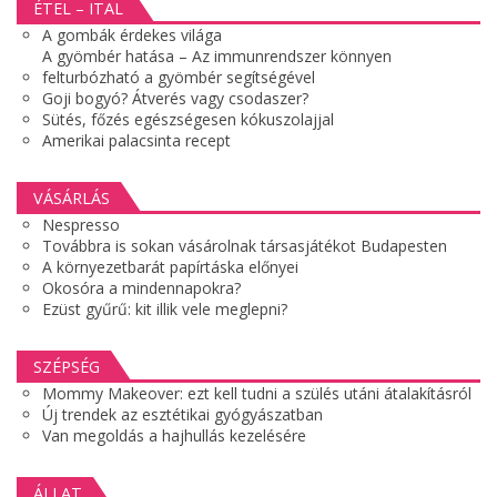
ÉTEL – ITAL
A gombák érdekes világa
A gyömbér hatása – Az immunrendszer könnyen
felturbózható a gyömbér segítségével
Goji bogyó? Átverés vagy csodaszer?
Sütés, főzés egészségesen kókuszolajjal
Amerikai palacsinta recept
VÁSÁRLÁS
Nespresso
Továbbra is sokan vásárolnak társasjátékot Budapesten
A környezetbarát papírtáska előnyei
Okosóra a mindennapokra?
Ezüst gyűrű: kit illik vele meglepni?
SZÉPSÉG
Mommy Makeover: ezt kell tudni a szülés utáni átalakításról
Új trendek az esztétikai gyógyászatban
Van megoldás a hajhullás kezelésére
ÁLLAT