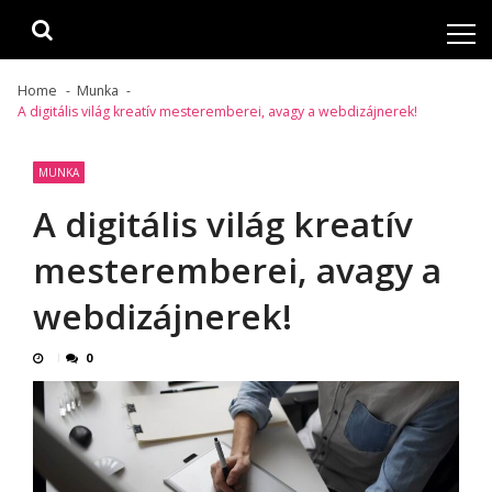
Skip
Skip
to
to
navigation
content
Home
Munka
A digitális világ kreatív mesteremberei, avagy a webdizájnerek!
MUNKA
A digitális világ kreatív
mesteremberei, avagy a
webdizájnerek!
0