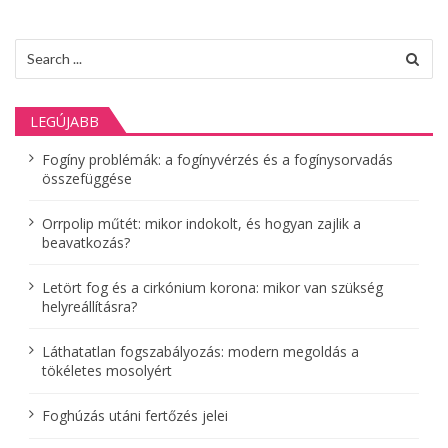
y
z
Search
é
for:
s
LEGÚJABB
e
k
Fogíny problémák: a fogínyvérzés és a fogínysorvadás
összefüggése
l
a
Orrpolip műtét: mikor indokolt, és hogyan zajlik a
p
beavatkozás?
o
Letört fog és a cirkónium korona: mikor van szükség
z
helyreállításra?
á
Láthatatlan fogszabályozás: modern megoldás a
s
tökéletes mosolyért
a
Foghúzás utáni fertőzés jelei