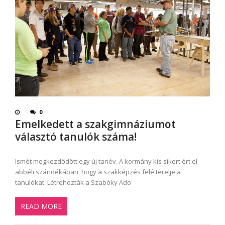
0
Emelkedett a szakgimnáziumot
választó tanulók száma!
Ismét megkezdődött egy új tanév. A kormány kis sikert ért el
abbéli szándékában, hogy a szakképzés felé terelje a
tanulókat. Létrehozták a Szabóky Ado
READ MORE