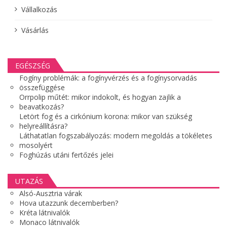
Vállalkozás
Vásárlás
EGÉSZSÉG
Fogíny problémák: a fogínyvérzés és a fogínysorvadás
összefüggése
Orrpolip műtét: mikor indokolt, és hogyan zajlik a
beavatkozás?
Letört fog és a cirkónium korona: mikor van szükség
helyreállításra?
Láthatatlan fogszabályozás: modern megoldás a tökéletes
mosolyért
Foghúzás utáni fertőzés jelei
UTAZÁS
Alsó-Ausztria várak
Hova utazzunk decemberben?
Kréta látnivalók
Monaco látnivalók