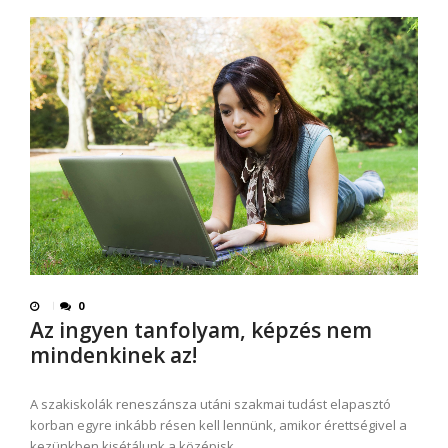
0
Az ingyen tanfolyam, képzés nem
mindenkinek az!
A szakiskolák reneszánsza utáni szakmai tudást elapasztó
korban egyre inkább résen kell lennünk, amikor érettségivel a
kezünkben kisétálunk a középisk