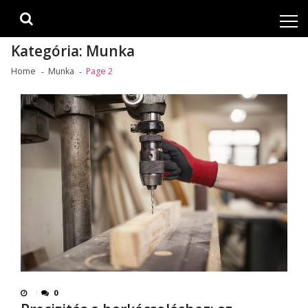
Skip
Skip
to
to
navigation
content
Kategória:
Munka
Home
Munka
Page 2
0