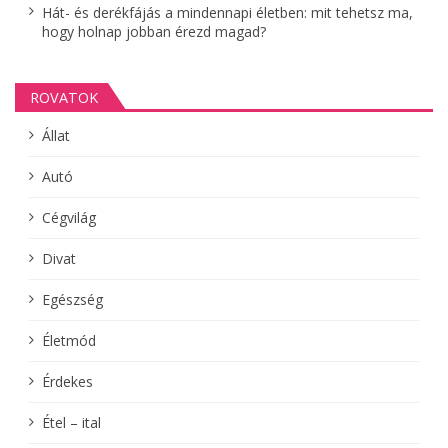
Hát- és derékfájás a mindennapi életben: mit tehetsz ma,
hogy holnap jobban érezd magad?
ROVATOK
Állat
Autó
Cégvilág
Divat
Egészség
Életmód
Érdekes
Étel – ital