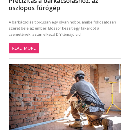
Precizitás a barkácsoláshoz: az
oszlopos fúrógép
A barkácsolás tipikusan egy olyan hobbi, amibe fokozatosan
szeret bele az ember. Először készít egy fakardot a
csemetének, aztán elkezd DIY témájú vid
READ MORE