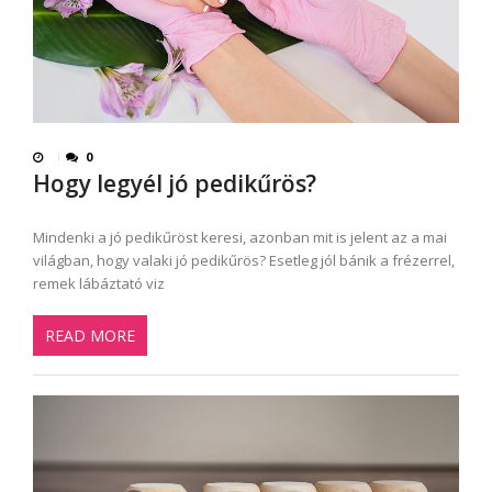
0
Hogy legyél jó pedikűrös?
Mindenki a jó pedikűröst keresi, azonban mit is jelent az a mai
világban, hogy valaki jó pedikűrös? Esetleg jól bánik a frézerrel,
remek lábáztató viz
READ MORE