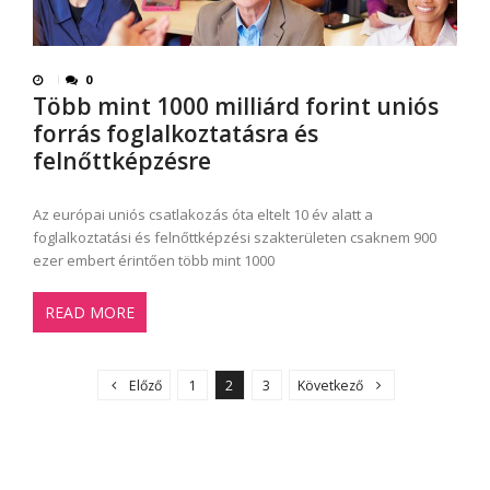
0
Több mint 1000 milliárd forint uniós
forrás foglalkoztatásra és
felnőttképzésre
Az európai uniós csatlakozás óta eltelt 10 év alatt a
foglalkoztatási és felnőttképzési szakterületen csaknem 900
ezer embert érintően több mint 1000
READ MORE
B
e
Előző
1
2
3
Következő
j
e
g