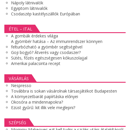
Nápoly látnivalók
Egyiptom látnivalók
Csodaszép kastélyszállók Európában
ÉTEL – ITAL
A gombák érdekes világa
A gyömbér hatása – Az immunrendszer könnyen
felturbózható a gyömbér segítségével
Goji bogyó? Átverés vagy csodaszer?
Sütés, főzés egészségesen kókuszolajjal
Amerikai palacsinta recept
VÁSÁRLÁS
Nespresso
Továbbra is sokan vásárolnak társasjátékot Budapesten
A környezetbarát papírtáska előnyei
Okosóra a mindennapokra?
Ezüst gyűrű: kit illik vele meglepni?
SZÉPSÉG
Mommy Makeover: ezt kell tudni a szülés utáni átalakításról