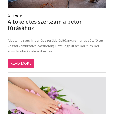
0
A tökéletes szerszám a beton
fúrásához
A beton az egyik legnépszerűbb építőanyag manapság, főleg
vassal kombinálva (vasbeton). Ezzel együtt amikor fúrni kell,
komoly kihívás elé állít minke
READ MORE