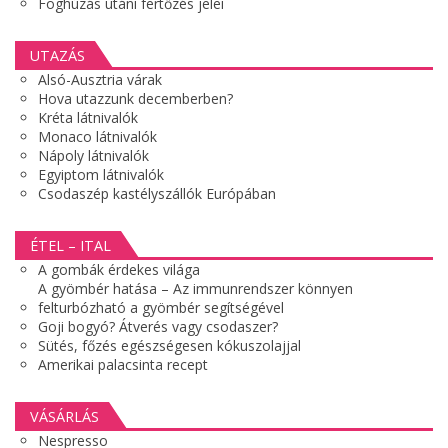
Foghúzás utáni fertőzés jelei
UTAZÁS
Alsó-Ausztria várak
Hova utazzunk decemberben?
Kréta látnivalók
Monaco látnivalók
Nápoly látnivalók
Egyiptom látnivalók
Csodaszép kastélyszállók Európában
ÉTEL – ITAL
A gombák érdekes világa
A gyömbér hatása – Az immunrendszer könnyen
felturbózható a gyömbér segítségével
Goji bogyó? Átverés vagy csodaszer?
Sütés, főzés egészségesen kókuszolajjal
Amerikai palacsinta recept
VÁSÁRLÁS
Nespresso