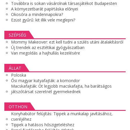
Továbbra is sokan vásárolnak társasjátékot Budapesten
A környezetbarát papírtáska előnyei
Okosóra a mindennapokra?
Ezüst gyűrű: kit illik vele meglepni?
SZÉPSÉG
Mommy Makeover: ezt kell tudni a szülés utáni átalakításról
Új trendek az esztétikai gyógyászatban
Van megoldás a hajhullás kezelésére
ÁLLAT
Poloska
Ősi magyar kutyafajták: a komondor
Macskafajták: Öt legjobb macskafajta, ha barátságos
játszótársat szeretnél gyermekednek
OTTHON
Konyhabútor felújítás: Tippek a munkalap javításához,
cseréjéhez
Tippek a hatásos hőszigeteléshez