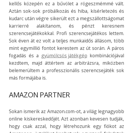
kellős közepén ez a bűvölet a rögeszmémmé vált.
Aztán sok-sok próbálkozás és hiba, kísérletezés és
kudarc után végre sikerült ezt a megszállottságomat
karrierré alakítanom, és pénzt keresnem
szerencsejátékokkal. Profi szerencsejátékos lettem.
Sok éven át ez volt a teljes munkaidős állásom, több
mint egymillió fontot kerestem az út során. A páros
fogadás és a
gyümölcsös játékgép
kombinációjával
kezdtem, majd áttértem az arbitrázsra, miközben
belemerültem a professzionális szerencsejáték sok
más formájába is.
AMAZON PARTNER
Sokan ismerik az Amazon.com-ot, a világ legnagyobb
online kiskereskedőjét. Azt azonban kevesen tudják,
hogy csak azzal, hogy létrehozunk egy fiókot az