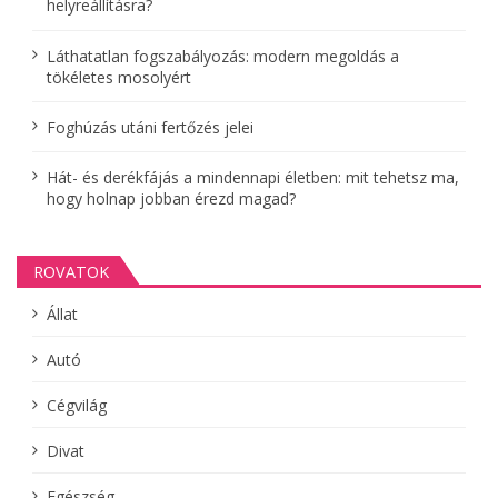
helyreállításra?
c
i
Láthatatlan fogszabályozás: modern megoldás a
tökéletes mosolyért
ó
Foghúzás utáni fertőzés jelei
Hát- és derékfájás a mindennapi életben: mit tehetsz ma,
hogy holnap jobban érezd magad?
ROVATOK
Állat
Autó
Cégvilág
Divat
Egészség