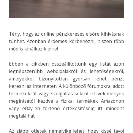
Tény, hogy az online pénzkeresés elsőre kihívásnak
tűnhet. Azonban érdemes körbenézni, hiszen több
mód is kínálkozik erre!
Ebben a cikkben összeállítottunk egy listát azon
legnépszerűbb weboldalakról és lehetőségekről,
amelyekkel bizonyítottan gyorsan lehet pénzt
keresni az interneten. A különböző fórumokra, adott
termékekről vagy szolgáltatásokról írt vélemények
megírásától kezdve a fizikai termékek Amazonon
vagy eBay-en történő értékesítéséig itt mindent
megtalálhat.
Az alábbi ötletek némelyike ​​lehet, hogy kissé távol