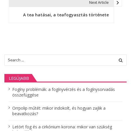
Next Article
e
A tea hatásai, a teafogyasztás története
g
y
z
é
Search
s
for:
n
LEGÚJABB
a
Fogíny problémák: a fogínyvérzés és a fogínysorvadás
v
összefüggése
i
Orrpolip műtét: mikor indokolt, és hogyan zajlik a
g
beavatkozás?
á
Letört fog és a cirkónium korona: mikor van szükség