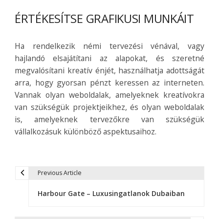
ÉRTÉKESÍTSE GRAFIKUSI MUNKÁIT
Ha rendelkezik némi tervezési vénával, vagy
hajlandó elsajátítani az alapokat, és szeretné
megvalósítani kreatív énjét, használhatja adottságát
arra, hogy gyorsan pénzt keressen az interneten.
Vannak olyan weboldalak, amelyeknek kreatívokra
van szükségük projektjeikhez, és olyan weboldalak
is, amelyeknek tervezőkre van szükségük
vállalkozásuk különböző aspektusaihoz.
Previous Article
B
Harbour Gate – Luxusingatlanok Dubaiban
e
j