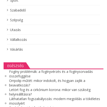
Sport
Szabadidő
Szépség
Utazás
Vállalkozás
Vásárlás
EGÉSZSÉG
Fogíny problémák: a fogínyvérzés és a fogínysorvadás
összefüggése
Orrpolip műtét: mikor indokolt, és hogyan zajlik a
beavatkozás?
Letört fog és a cirkónium korona: mikor van szükség
helyreállításra?
Láthatatlan fogszabályozás: modern megoldás a tökéletes
mosolyért