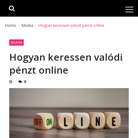
Skip
Skip
to
to
navigation
content
Home
Munka
Hogyan keressen valódi pénzt online
MUNKA
Hogyan keressen valódi
pénzt online
0