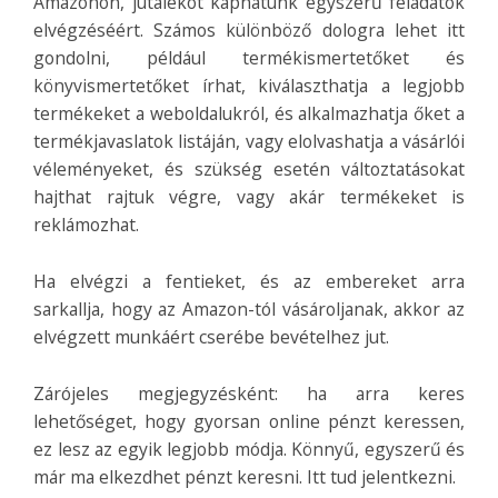
Amazonon, jutalékot kaphatunk egyszerű feladatok
elvégzéséért. Számos különböző dologra lehet itt
gondolni, például termékismertetőket és
könyvismertetőket írhat, kiválaszthatja a legjobb
termékeket a weboldalukról, és alkalmazhatja őket a
termékjavaslatok listáján, vagy elolvashatja a vásárlói
véleményeket, és szükség esetén változtatásokat
hajthat rajtuk végre, vagy akár termékeket is
reklámozhat.
Ha elvégzi a fentieket, és az embereket arra
sarkallja, hogy az Amazon-tól vásároljanak, akkor az
elvégzett munkáért cserébe bevételhez jut.
Zárójeles megjegyzésként: ha arra keres
lehetőséget, hogy gyorsan online pénzt keressen,
ez lesz az egyik legjobb módja. Könnyű, egyszerű és
már ma elkezdhet pénzt keresni. Itt tud jelentkezni.