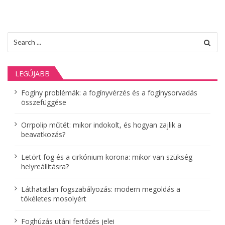
é
s
Search
n
for:
a
LEGÚJABB
v
Fogíny problémák: a fogínyvérzés és a fogínysorvadás
i
összefüggése
g
Orrpolip műtét: mikor indokolt, és hogyan zajlik a
á
beavatkozás?
c
Letört fog és a cirkónium korona: mikor van szükség
helyreállításra?
i
ó
Láthatatlan fogszabályozás: modern megoldás a
tökéletes mosolyért
Foghúzás utáni fertőzés jelei