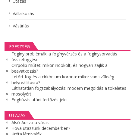
Utazás
Vállalkozás
Vásárlás
EGÉSZSÉG
Fogíny problémák: a fogínyvérzés és a fogínysorvadás
összefüggése
Orrpolip műtét: mikor indokolt, és hogyan zajlik a
beavatkozás?
Letört fog és a cirkónium korona: mikor van szükség
helyreállításra?
Láthatatlan fogszabályozás: modern megoldás a tökéletes
mosolyért
Foghúzás utáni fertőzés jelei
UTAZÁS
Alsó-Ausztria várak
Hova utazzunk decemberben?
Kréta látnivalók