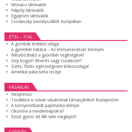
Monaco látnivalók
Nápoly látnivalók
Egyiptom látnivalók
Csodaszép kastélyszállók Európában
ÉTEL – ITAL
A gombák érdekes világa
A gyömbér hatása – Az immunrendszer könnyen
felturbózható a gyömbér segítségével
Goji bogyó? Átverés vagy csodaszer?
Sütés, főzés egészségesen kókuszolajjal
Amerikai palacsinta recept
VÁSÁRLÁS
Nespresso
Továbbra is sokan vásárolnak társasjátékot Budapesten
A környezetbarát papírtáska előnyei
Okosóra a mindennapokra?
Ezüst gyűrű: kit illik vele meglepni?
SZÉPSÉG