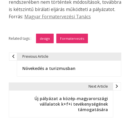
rendszerében nem történtek módosítások, továbbra
is kétszintű bírálati eljárás működteti a pályázatot.
Forrás:
Magyar Formatervezési Tanács
Related tags :
design
Formatervezés
Previous Article
B
Növekedés a turizmusban
e
j
Next Article
e
Új pályázat a közép-magyarországi
g
vállalatok k+f+i tevékenységének
támogatására
y
z