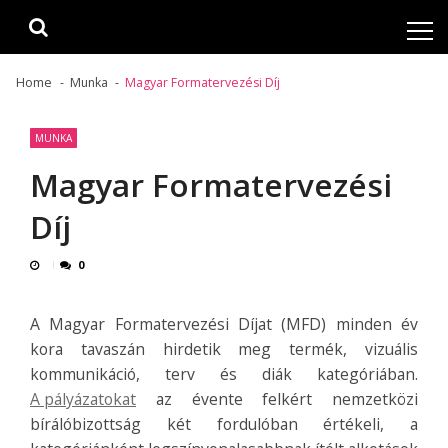
Skip
Skip
to
to
navigation
content
Home
Munka
Magyar Formatervezési Díj
MUNKA
Magyar Formatervezési
Díj
0
A Magyar Formatervezési Díjat (MFD) minden év
kora tavaszán hirdetik meg termék, vizuális
kommunikáció, terv és diák kategóriában.
A pályázatokat
az évente felkért nemzetközi
bírálóbizottság két fordulóban értékeli, a