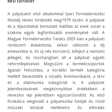
MFD történet
A pályázatot első alkalommal Ipari Formatervezési
Nívódíj néven hirdették meg1979 őszén. A pályázat
és a díjazottakat bemutató kiállítás az évek során a
szakma egyik legfontosabb eseményévé vált. A
Magyar Formatervezési Tanács 2003-ban a pályázati
rendszert átalakította, ekkor változott a díj
elnevezése is. Az új név korszerű, kifejezi a nemzeti
jelleget, és összhangban áll a pályázat egyéb
reformlépéseivel. Megszűnt a termékcsoportok
ágazati felosztása, a korábbi termék kategória
mellett bevezették a vizuális kommunikáció, a terv
és a diákmunka kategóriát is. A pályázók
jelentkezésének megkönnyítése érdekében a
nevezési lap jelentősen egyszerűsödött. Az első
fordulóra elegendő a pályamunka fotóját és rövid
műszaki leírását mellékelni. Az elbírálás