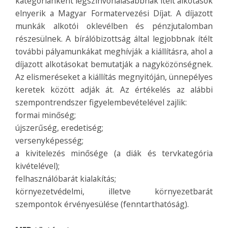
kategóriánként legszínvonalasabbnak ítélt alkotások
elnyerik a Magyar Formatervezési Díjat. A díjazott
munkák alkotói oklevélben és pénzjutalomban
részesülnek.
A bírálóbizottság által legjobbnak ítélt
további pályamunkákat meghívják a kiállításra, ahol a
díjazott alkotásokat bemutatják a nagyközönségnek.
Az elismeréseket a kiállítás megnyitóján, ünnepélyes
keretek között adják át. Az értékelés az alábbi
szempontrendszer figyelembevételével zajlik:
formai minőség;
újszerűség, eredetiség;
versenyképesség;
a kivitelezés minősége (a diák és tervkategória
kivételével);
felhasználóbarát kialakítás;
környezetvédelmi, illetve környezetbarát
szempontok érvényesülése (fenntarthatóság).