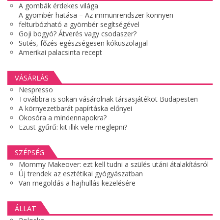
A gombák érdekes világa
A gyömbér hatása – Az immunrendszer könnyen
felturbózható a gyömbér segítségével
Goji bogyó? Átverés vagy csodaszer?
Sütés, főzés egészségesen kókuszolajjal
Amerikai palacsinta recept
VÁSÁRLÁS
Nespresso
Továbbra is sokan vásárolnak társasjátékot Budapesten
A környezetbarát papírtáska előnyei
Okosóra a mindennapokra?
Ezüst gyűrű: kit illik vele meglepni?
SZÉPSÉG
Mommy Makeover: ezt kell tudni a szülés utáni átalakításról
Új trendek az esztétikai gyógyászatban
Van megoldás a hajhullás kezelésére
ÁLLAT