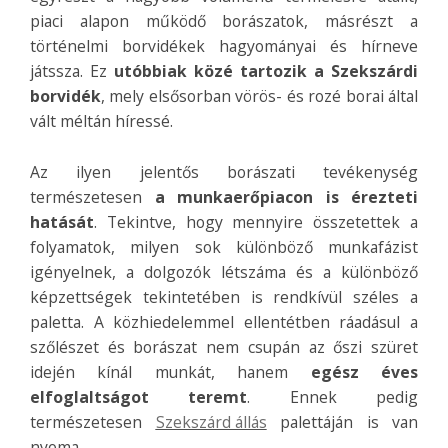
piaci alapon működő borászatok, másrészt a
történelmi borvidékek hagyományai és hírneve
játssza. Ez
utóbbiak közé tartozik a Szekszárdi
borvidék
, mely elsősorban vörös- és rozé borai által
vált méltán híressé.
Az ilyen jelentős borászati tevékenység
természetesen
a munkaerőpiacon is érezteti
hatását
. Tekintve, hogy mennyire összetettek a
folyamatok, milyen sok különböző munkafázist
igényelnek, a dolgozók létszáma és a különböző
képzettségek tekintetében is rendkívül széles a
paletta. A közhiedelemmel ellentétben ráadásul a
szőlészet és borászat nem csupán az őszi szüret
idején kínál munkát, hanem
egész éves
elfoglaltságot teremt
. Ennek pedig
természetesen
Szekszárd állás
palettáján is van
nyoma.