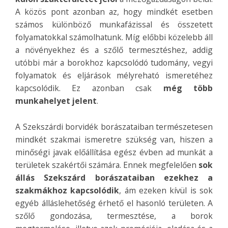
A közös pont azonban az, hogy mindkét esetben
számos különböző munkafázissal és összetett
folyamatokkal számolhatunk. Míg előbbi közelebb áll
a növényekhez és a szőlő termesztéshez, addig
utóbbi már a borokhoz kapcsolódó tudomány, vegyi
folyamatok és eljárások mélyreható ismeretéhez
kapcsolódik. Ez azonban csak
még több
munkahelyet jelent
.
A Szekszárdi borvidék borászataiban természetesen
mindkét szakmai ismeretre szükség van, hiszen a
minőségi javak előállítása egész évben ad munkát a
területek szakértői számára. Ennek megfelelően
sok
állás Szekszárd borászataiban ezekhez a
szakmákhoz kapcsolódik
, ám ezeken kívül is sok
egyéb álláslehetőség érhető el hasonló területen. A
szőlő gondozása, termesztése, a borok