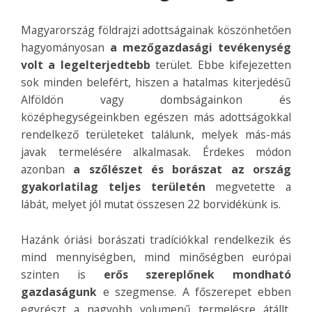
Magyarország földrajzi adottságainak köszönhetően
hagyományosan
a mezőgazdasági tevékenység
volt a legelterjedtebb
terület. Ebbe kifejezetten
sok minden belefért, hiszen a hatalmas kiterjedésű
Alföldön vagy dombságainkon és
középhegységeinkben egészen más adottságokkal
rendelkező területeket találunk, melyek más-más
javak termelésére alkalmasak. Érdekes módon
azonban
a szőlészet és borászat az ország
gyakorlatilag teljes területén
megvetette a
lábát, melyet jól mutat összesen 22 borvidékünk is.
Hazánk óriási borászati tradíciókkal rendelkezik és
mind mennyiségben, mind minőségben európai
szinten is
erős szereplőnek mondható
gazdaságunk
e szegmense. A főszerepet ebben
egyrészt a nagyobb volumenű termelésre átállt,