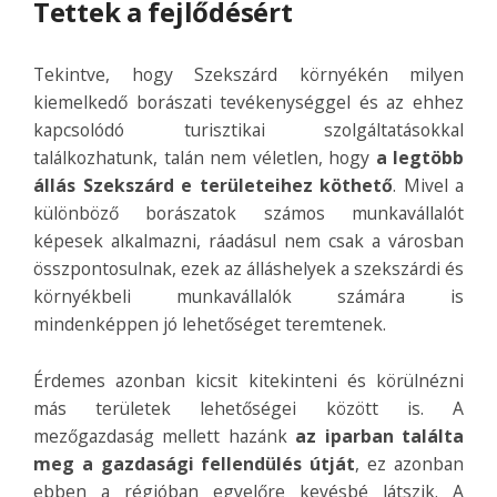
Tettek a fejlődésért
Tekintve, hogy Szekszárd környékén milyen
kiemelkedő borászati tevékenységgel és az ehhez
kapcsolódó turisztikai szolgáltatásokkal
találkozhatunk, talán nem véletlen, hogy
a legtöbb
állás Szekszárd e területeihez köthető
. Mivel a
különböző borászatok számos munkavállalót
képesek alkalmazni, ráadásul nem csak a városban
összpontosulnak, ezek az álláshelyek a szekszárdi és
környékbeli munkavállalók számára is
mindenképpen jó lehetőséget teremtenek.
Érdemes azonban kicsit kitekinteni és körülnézni
más területek lehetőségei között is. A
mezőgazdaság mellett hazánk
az iparban találta
meg a gazdasági fellendülés útját
, ez azonban
ebben a régióban egyelőre kevésbé látszik. A