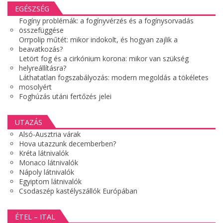
EGÉSZSÉG
Fogíny problémák: a fogínyvérzés és a fogínysorvadás
összefüggése
Orrpolip műtét: mikor indokolt, és hogyan zajlik a
beavatkozás?
Letört fog és a cirkónium korona: mikor van szükség
helyreállításra?
Láthatatlan fogszabályozás: modern megoldás a tökéletes
mosolyért
Foghúzás utáni fertőzés jelei
UTAZÁS
Alsó-Ausztria várak
Hova utazzunk decemberben?
Kréta látnivalók
Monaco látnivalók
Nápoly látnivalók
Egyiptom látnivalók
Csodaszép kastélyszállók Európában
ÉTEL – ITAL