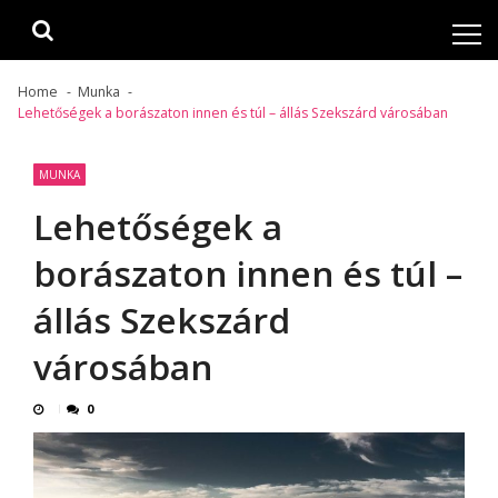
Skip
Skip
to
to
navigation
content
Home
Munka
Lehetőségek a borászaton innen és túl – állás Szekszárd városában
MUNKA
Lehetőségek a
borászaton innen és túl –
állás Szekszárd
városában
0