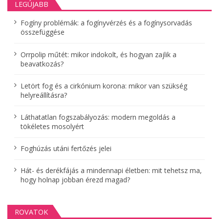
LEGÚJABB
v
Fogíny problémák: a fogínyvérzés és a fogínysorvadás
i
összefüggése
g
Orrpolip műtét: mikor indokolt, és hogyan zajlik a
á
beavatkozás?
c
Letört fog és a cirkónium korona: mikor van szükség
helyreállításra?
i
ó
Láthatatlan fogszabályozás: modern megoldás a
tökéletes mosolyért
Foghúzás utáni fertőzés jelei
Hát- és derékfájás a mindennapi életben: mit tehetsz ma,
hogy holnap jobban érezd magad?
ROVATOK