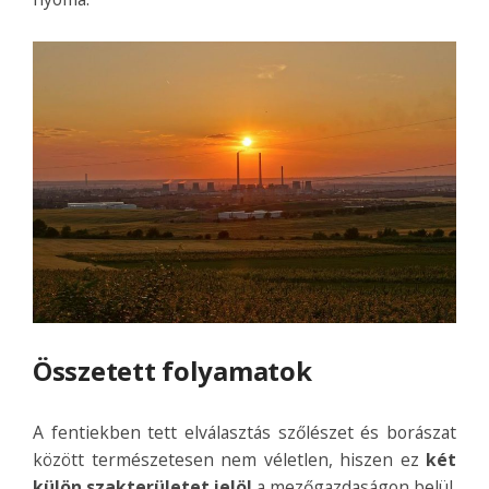
Összetett folyamatok
A fentiekben tett elválasztás szőlészet és borászat
között természetesen nem véletlen, hiszen ez
két
külön szakterületet jelöl
a mezőgazdaságon belül.