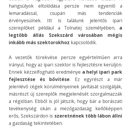
hangsúlyok eltolódása persze nem egyenlő a
lemaradással, csupán más tendenciák
érvényesülnek. Itt is találunk jelentős ipari
szereplőket például a Tolnatej személyében,
a
legtöbb állás Szekszárd városában mégis
inkább más szektorokhoz
kapcsolódik.
A vezetők törekvése persze egyértelműen arra
irányul, hogy az ipari szektor is fejlesztésre kerüljön.
Ennek kézzelfogható eredménye
a helyi ipari park
fejlesztése és bővítése
. Ez egyrészt a már
jelenlévő cégek körülményeinek javítását szolgálják,
másrészt új szereplők megjelenését szorgalmazzák
a régióban. Ebből is jól játszik, hogy bár a borászati
tevékenység okán a mezőgazdaság kellőképpen
erős, Szekszárdon is
szeretnének több lábon állni
a gazdaság tekintetében.