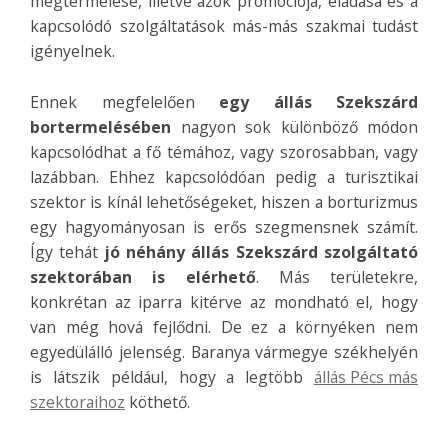
megtermelése, illetve azok promóciója, eladása és a
kapcsolódó szolgáltatások más-más szakmai tudást
igényelnek.
Ennek megfelelően
egy állás Szekszárd
bortermelésében
nagyon sok különböző módon
kapcsolódhat a fő témához, vagy szorosabban, vagy
lazábban. Ehhez kapcsolódóan pedig a turisztikai
szektor is kínál lehetőségeket, hiszen a borturizmus
egy hagyományosan is erős szegmensnek számít.
Így tehát
jó néhány állás Szekszárd szolgáltató
szektorában is elérhető
. Más területekre,
konkrétan az iparra kitérve az mondható el, hogy
van még hová fejlődni. De ez a környéken nem
egyedülálló jelenség. Baranya vármegye székhelyén
is látszik például, hogy a legtöbb
állás Pécs más
szektoraihoz
köthető.