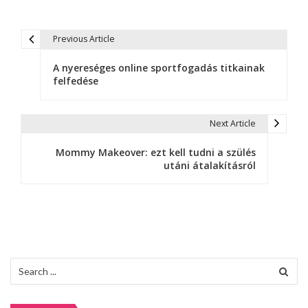
Previous Article
B
A nyereséges online sportfogadás titkainak
e
felfedése
j
e
Next Article
g
Mommy Makeover: ezt kell tudni a szülés
utáni átalakításról
y
z
é
s
Search
n
for:
a