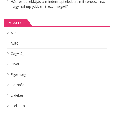
Hát- és derékfájás a mindennapi életben: mit tehetsz ma,
hogy holnap jobban érezd magad?
ROVATOK
Állat
Autó
Cégvilág
Divat
Egészség
Életmód
Érdekes
Étel – ital