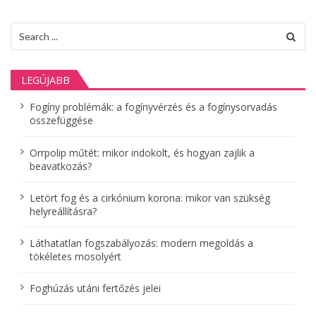
s
Search
n
for:
a
LEGÚJABB
v
Fogíny problémák: a fogínyvérzés és a fogínysorvadás
i
összefüggése
g
Orrpolip műtét: mikor indokolt, és hogyan zajlik a
á
beavatkozás?
c
Letört fog és a cirkónium korona: mikor van szükség
helyreállításra?
i
ó
Láthatatlan fogszabályozás: modern megoldás a
tökéletes mosolyért
Foghúzás utáni fertőzés jelei