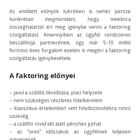
Az említett előnyök tükrében is nehéz persze
konkrétan megmondani, hogy mekkora
összeghatártól éri meg igénybe venni a faktoring
szolgáltatást. Amennyiben az ügyfél rendszeres
beszállítója partnerének, úgy már 5-10 millió
forintos éves forgalom esetén is megéri a faktoring
szolgáltatás igénybevétele.
A faktoring előnyei
– javul a szállító likviditása, piaci helyzete
– nem szükséges részletes hitelkérelem
– klasszikus értelemben vett hitelbiztosítékra nincs
szükség
– a szállító rövid idő alatt pénzhez juthat
– az “üres” időszakok az ügyfélnek teljesen
ingyenesek