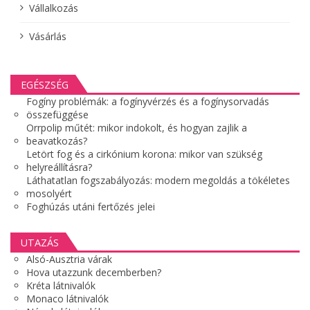
Vállalkozás
Vásárlás
EGÉSZSÉG
Fogíny problémák: a fogínyvérzés és a fogínysorvadás
összefüggése
Orrpolip műtét: mikor indokolt, és hogyan zajlik a
beavatkozás?
Letört fog és a cirkónium korona: mikor van szükség
helyreállításra?
Láthatatlan fogszabályozás: modern megoldás a tökéletes
mosolyért
Foghúzás utáni fertőzés jelei
UTAZÁS
Alsó-Ausztria várak
Hova utazzunk decemberben?
Kréta látnivalók
Monaco látnivalók