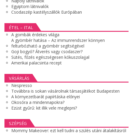
Nápoly látnivalók
Egyiptom látnivalók
Csodaszép kastélyszállók Európában
ÉTEL – ITAL
A gombák érdekes világa
A gyömbér hatása – Az immunrendszer könnyen
felturbózható a gyömbér segítségével
Goji bogyó? Átverés vagy csodaszer?
Sütés, főzés egészségesen kókuszolajjal
Amerikai palacsinta recept
VÁSÁRLÁS
Nespresso
Továbbra is sokan vásárolnak társasjátékot Budapesten
A környezetbarát papírtáska előnyei
Okosóra a mindennapokra?
Ezüst gyűrű: kit illik vele meglepni?
SZÉPSÉG
Mommy Makeover: ezt kell tudni a szülés utáni átalakításról