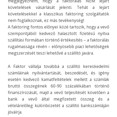
megjegyeznem, hogy a faktorálás NEM lejárt
követelések vásárlását jelenti. Tehát a lejárt
követelésekkel a klasszikus faktoring szolgáltatók
nem foglalkoznak, ez más tevékenység!
A faktoring fontos előnyei közé tartozik, hogy a vevő
szempontjából kedvező halasztott fizetésű nyitva
szállítási formában történő értékesítés – a faktorálás
rugalmassága révén – előnyösebb piaci lehetőségek
megszerzését teszi lehetővé a szállító javára.
A Faktor vállalja továbbá a szállító kereskedelmi
számláinak nyilvántartását, beszedését, és igény
esetén kedvező kamatfeltételek mellett a számlák
bruttó összegének 60-90 százalékában történő
finanszírozását, majd a vevő teljesítését követően a
bank a vevő által megfizetett összeg és a
vételárelőleg különbözetét a szállító bankszámláján
jóváírja.