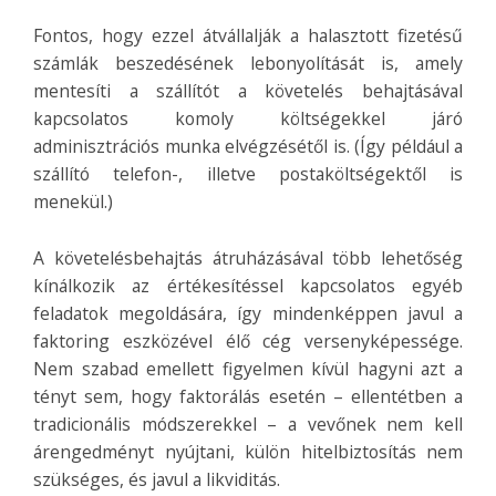
Fontos, hogy ezzel átvállalják a halasztott fizetésű
számlák beszedésének lebonyolítását is, amely
mentesíti a szállítót a követelés behajtásával
kapcsolatos komoly költségekkel járó
adminisztrációs munka elvégzésétől is. (Így például a
szállító telefon-, illetve postaköltségektől is
menekül.)
A követelésbehajtás átruházásával több lehetőség
kínálkozik az értékesítéssel kapcsolatos egyéb
feladatok megoldására, így mindenképpen javul a
faktoring eszközével élő cég versenyképessége.
Nem szabad emellett figyelmen kívül hagyni azt a
tényt sem, hogy faktorálás esetén – ellentétben a
tradicionális módszerekkel – a vevőnek nem kell
árengedményt nyújtani, külön hitelbiztosítás nem
szükséges, és javul a likviditás.