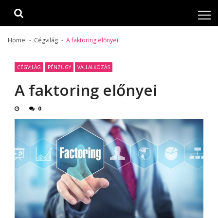
Skip
Skip
to
to
navigation
content
Home
Cégvilág
A faktoring előnyei
CÉGVILÁG
PÉNZÜGY
VÁLLALKOZÁS
A faktoring előnyei
0