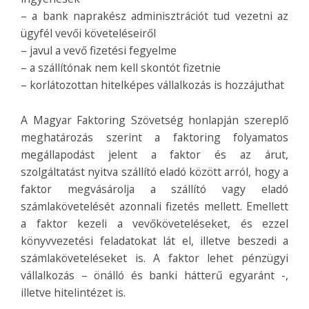
– a bank naprakész adminisztrációt tud vezetni az
ügyfél vevői követeléseiről
– javul a vevő fizetési fegyelme
– a szállítónak nem kell skontót fizetnie
– korlátozottan hitelképes vállalkozás is hozzájuthat
A Magyar Faktoring Szövetség honlapján szereplő
meghatározás szerint a faktoring folyamatos
megállapodást jelent a faktor és az árut,
szolgáltatást nyitva szállító eladó között arról, hogy a
faktor megvásárolja a szállító vagy eladó
számlakövetelését azonnali fizetés mellett. Emellett
a faktor kezeli a vevőköveteléseket, és ezzel
könyvvezetési feladatokat lát el, illetve beszedi a
számlaköveteléseket is. A faktor lehet pénzügyi
vállalkozás – önálló és banki hátterű egyaránt -,
illetve hitelintézet is.