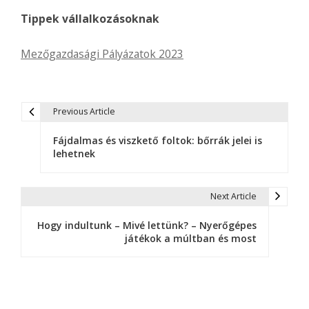
Tippek vállalkozásoknak
Mezőgazdasági Pályázatok 2023
Previous Article
B
Fájdalmas és viszkető foltok: bőrrák jelei is
e
lehetnek
j
e
Next Article
g
Hogy indultunk – Mivé lettünk? – Nyerőgépes
játékok a múltban és most
y
z
é