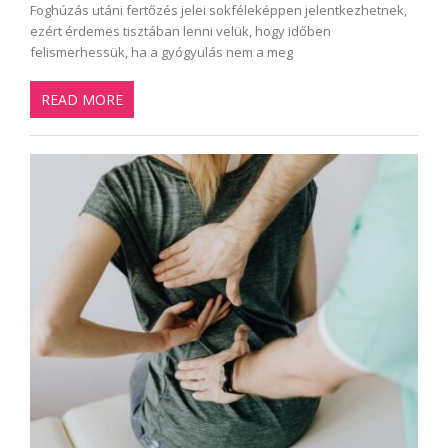
Foghúzás utáni fertőzés jelei sokféleképpen jelentkezhetnek,
ezért érdemes tisztában lenni velük, hogy időben
felismerhessük, ha a gyógyulás nem a meg
READ MORE