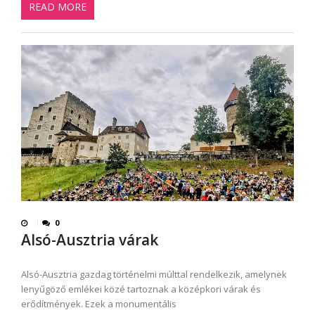
READ MORE
0
Alsó-Ausztria várak
Alsó-Ausztria gazdag történelmi múlttal rendelkezik, amelynek
lenyűgöző emlékei közé tartoznak a középkori várak és
erődítmények. Ezek a monumentális