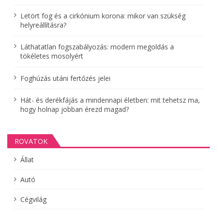
o
Letört fog és a cirkónium korona: mikor van szükség
z
helyreállításra?
á
Láthatatlan fogszabályozás: modern megoldás a
s
tökéletes mosolyért
a
Foghúzás utáni fertőzés jelei
Hát- és derékfájás a mindennapi életben: mit tehetsz ma,
hogy holnap jobban érezd magad?
ROVATOK
Állat
Autó
Cégvilág