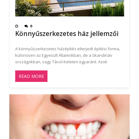
0
Könnyűszerkezetes ház jellemzői
A könnyűszerkezetes házépítés elterjedt építési forma,
különösen az Egyesült Államokban, de a Skandináv
országokban, vagy Távol-Keleten egyaránt. Azok
READ MORE