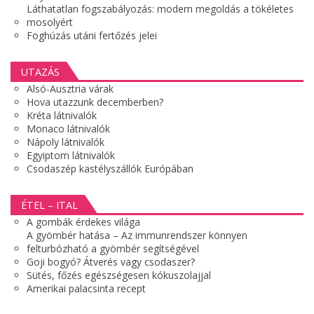
Láthatatlan fogszabályozás: modern megoldás a tökéletes
mosolyért
Foghúzás utáni fertőzés jelei
UTAZÁS
Alsó-Ausztria várak
Hova utazzunk decemberben?
Kréta látnivalók
Monaco látnivalók
Nápoly látnivalók
Egyiptom látnivalók
Csodaszép kastélyszállók Európában
ÉTEL – ITAL
A gombák érdekes világa
A gyömbér hatása – Az immunrendszer könnyen
felturbózható a gyömbér segítségével
Goji bogyó? Átverés vagy csodaszer?
Sütés, főzés egészségesen kókuszolajjal
Amerikai palacsinta recept