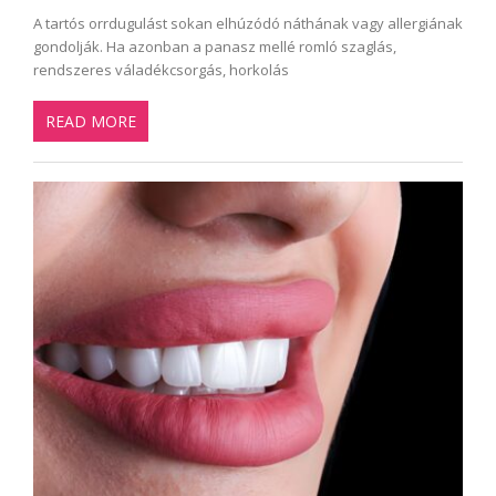
A tartós orrdugulást sokan elhúzódó náthának vagy allergiának
gondolják. Ha azonban a panasz mellé romló szaglás,
rendszeres váladékcsorgás, horkolás
READ MORE