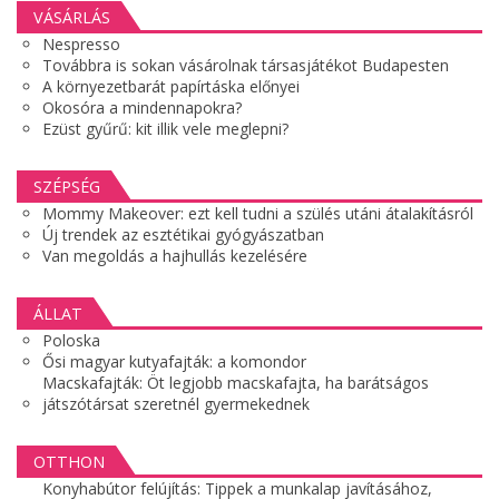
VÁSÁRLÁS
Nespresso
Továbbra is sokan vásárolnak társasjátékot Budapesten
A környezetbarát papírtáska előnyei
Okosóra a mindennapokra?
Ezüst gyűrű: kit illik vele meglepni?
SZÉPSÉG
Mommy Makeover: ezt kell tudni a szülés utáni átalakításról
Új trendek az esztétikai gyógyászatban
Van megoldás a hajhullás kezelésére
ÁLLAT
Poloska
Ősi magyar kutyafajták: a komondor
Macskafajták: Öt legjobb macskafajta, ha barátságos
játszótársat szeretnél gyermekednek
OTTHON
Konyhabútor felújítás: Tippek a munkalap javításához,