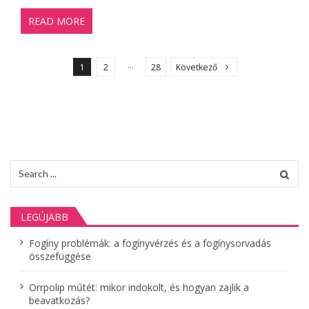
READ MORE
B
e
…
1
2
28
Következő
j
e
g
y
z
Search
é
for:
s
LEGÚJABB
e
k
Fogíny problémák: a fogínyvérzés és a fogínysorvadás
összefüggése
l
a
Orrpolip műtét: mikor indokolt, és hogyan zajlik a
p
beavatkozás?