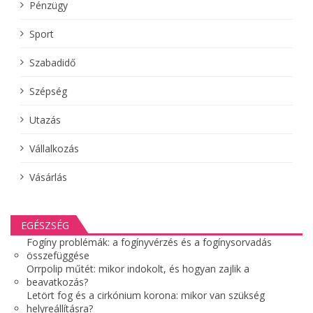
Pénzügy
Sport
Szabadidő
Szépség
Utazás
Vállalkozás
Vásárlás
EGÉSZSÉG
Fogíny problémák: a fogínyvérzés és a fogínysorvadás
összefüggése
Orrpolip műtét: mikor indokolt, és hogyan zajlik a
beavatkozás?
Letört fog és a cirkónium korona: mikor van szükség
helyreállításra?