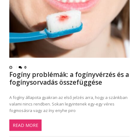
0
Fogíny problémák: a fogínyvérzés és a
fogínysorvadás összefüggése
A fogíny állapota gyakran az első jelzés arra, hogy a szánkban
valami nincs rendben. Sokan legyintenek egy-egy véres
fogmosásra vagy az íny enyhe piro
READ MORE