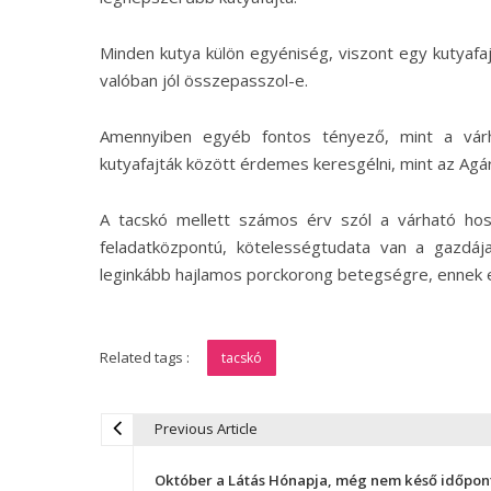
Minden kutya külön egyéniség, viszont egy kutyafaj
valóban jól összepasszol-e.
Amennyiben egyéb fontos tényező, mint a várha
kutyafajták között érdemes keresgélni, mint az Agár
A tacskó mellett számos érv szól a várható hossz
feladatközpontú, kötelességtudata van a gazdáj
leginkább hajlamos porckorong betegségre, ennek ell
Related tags :
tacskó
Previous Article
B
Október a Látás Hónapja, még nem késő időpon