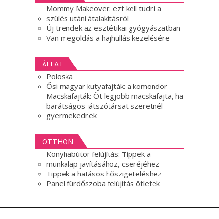
Mommy Makeover: ezt kell tudni a
szülés utáni átalakításról
Új trendek az esztétikai gyógyászatban
Van megoldás a hajhullás kezelésére
ÁLLAT
Poloska
Ősi magyar kutyafajták: a komondor
Macskafajták: Öt legjobb macskafajta, ha
barátságos játszótársat szeretnél
gyermekednek
OTTHON
Konyhabútor felújítás: Tippek a
munkalap javításához, cseréjéhez
Tippek a hatásos hőszigeteléshez
Panel fürdőszoba felújítás ötletek