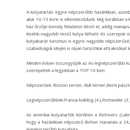
A kutyatartás egyre népszerűbb hazánkban, azonba
akár 10-15 évre is elköteleződünk. Míg korábban a k
ház őrzője komoly feladatot látott el, addig mana
kisebb-nagyobb testű kutya látható és szerepük is 
kutyabarát turizmus is egyre nagyobb népszerűségn
szabadságuk idején is olyan turisztikai attrakciókat 
Minden évben összegyűjtik az év legnépszerűbb kutyá
szerepeltek a legjobban a TOP 10-ben:
Népszerűek: Boston terrier, Bull terrier,Berni pászt
Legnépszerűbbek:Francia bulldog (4.),Rottweiler (3.)
Az amerikai kutyatartók körében a Retrivers (Lab
hogy a hazánkban népszerű Bichon Havanais a 24., a
legnépszerűbb kutyafajta.