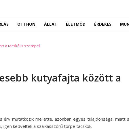
RLÁS
OTTHON
ÁLLAT
ÉLETMÓD
ÉRDEKES
MU
t a tacskó is szerepel
esebb kutyafajta között a
os érv mutatkozik mellette, azonban egyes tulajdonságai miatt 
ik, igen kedveltek a szálkásszőrű törpe tacskók.