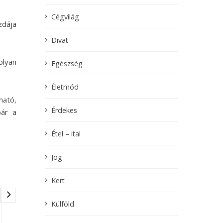
Cégvilág
zdája
Divat
olyan
Egészség
Életmód
ható,
Érdekes
bár a
Étel – ital
Jog
Kert
Külföld