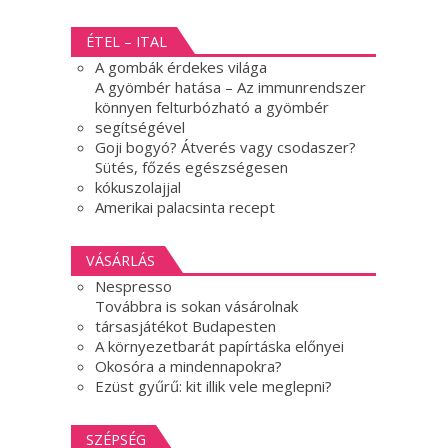
ÉTEL – ITAL
A gombák érdekes világa
A gyömbér hatása – Az immunrendszer
könnyen felturbózható a gyömbér
segítségével
Goji bogyó? Átverés vagy csodaszer?
Sütés, főzés egészségesen
kókuszolajjal
Amerikai palacsinta recept
VÁSÁRLÁS
Nespresso
Továbbra is sokan vásárolnak
társasjátékot Budapesten
A környezetbarát papírtáska előnyei
Okosóra a mindennapokra?
Ezüst gyűrű: kit illik vele meglepni?
SZÉPSÉG