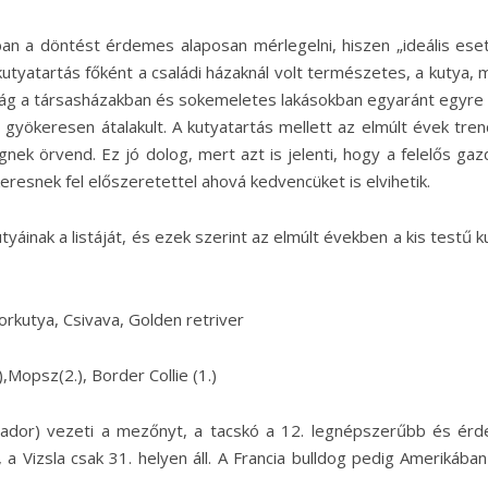
n a döntést érdemes alaposan mérlegelni, hiszen „ideális ese
utyatartás főként a családi házaknál volt természetes, a kutya, m
pság a társasházakban és sokemeletes lakásokban egyaránt egyre
gyökeresen átalakult. A kutyatartás mellett az elmúlt évek tren
ek örvend. Ez jó dolog, mert azt is jelenti, hogy a felelős gaz
keresnek fel előszeretettel ahová kedvencüket is elvihetik.
inak a listáját, és ezek szerint az elmúlt években a kis testű k
orkutya, Csivava, Golden retriver
,Mopsz(2.), Border Collie (1.)
rador) vezeti a mezőnyt, a tacskó a 12. legnépszerűbb és érd
 Vizsla csak 31. helyen áll. A Francia bulldog pedig Amerikában 