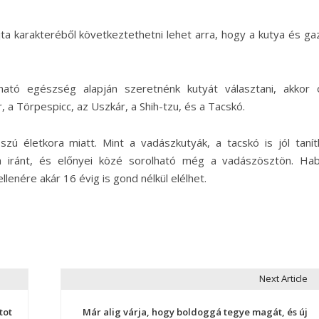
ta karakteréből következtethetni lehet arra, hogy a kutya és ga
tó egészség alapján szeretnénk kutyát választani, akkor 
, a Törpespicc, az Uszkár, a Shih-tzu, és a Tacskó.
ú életkora miatt. Mint a vadászkutyák, a tacskó is jól tanít
a iránt, és előnyei közé sorolható még a vadászösztön. Ha
enére akár 16 évig is gond nélkül elélhet.
Next Article
tot
Már alig várja, hogy boldoggá tegye magát, és új