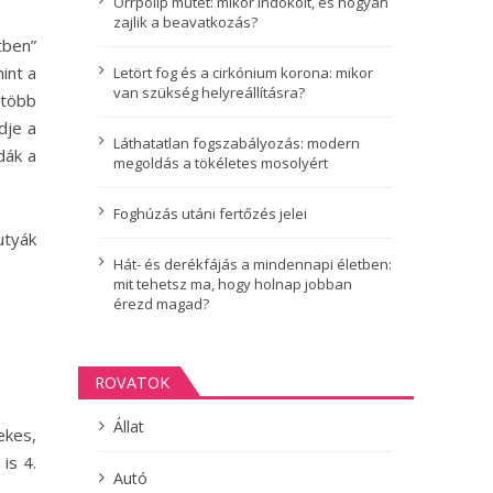
Orrpolip műtét: mikor indokolt, és hogyan
zajlik a beavatkozás?
tben”
int a
Letört fog és a cirkónium korona: mikor
van szükség helyreállításra?
 több
dje a
Láthatatlan fogszabályozás: modern
dák a
megoldás a tökéletes mosolyért
Foghúzás utáni fertőzés jelei
utyák
Hát- és derékfájás a mindennapi életben:
mit tehetsz ma, hogy holnap jobban
érezd magad?
ROVATOK
Állat
ekes,
is 4.
Autó