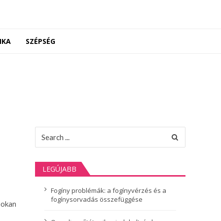
NKA
SZÉPSÉG
Search
for:
LEGÚJABB
Fogíny problémák: a fogínyvérzés és a
fogínysorvadás összefüggése
sokan