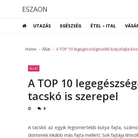
Skip
Skip
ESZAON
to
to
navigation
content
UTAZÁS
EGÉSZSÉG
ÉTEL – ITAL
VÁSÁ
Home
Állat
A TOP 10 legegészségesebb kutyafajta közöt
ÁLLAT
A TOP 10 legegészség
tacskó is szerepel
0
A tacskó az egyik legismertebb kutya fajta, szám
döntenek inkább más fajta mellett. Sok fajtája létez