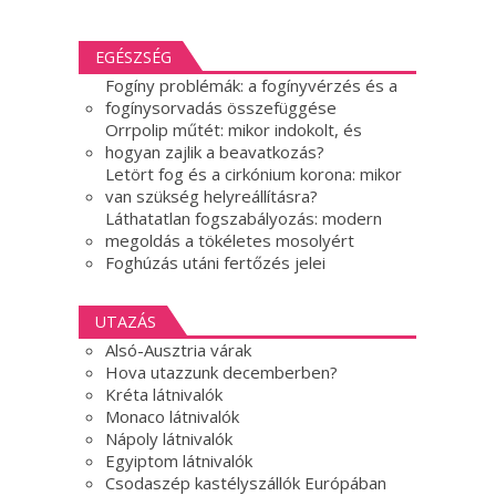
EGÉSZSÉG
Fogíny problémák: a fogínyvérzés és a
fogínysorvadás összefüggése
Orrpolip műtét: mikor indokolt, és
hogyan zajlik a beavatkozás?
Letört fog és a cirkónium korona: mikor
van szükség helyreállításra?
Láthatatlan fogszabályozás: modern
megoldás a tökéletes mosolyért
Foghúzás utáni fertőzés jelei
UTAZÁS
Alsó-Ausztria várak
Hova utazzunk decemberben?
Kréta látnivalók
Monaco látnivalók
Nápoly látnivalók
Egyiptom látnivalók
Csodaszép kastélyszállók Európában