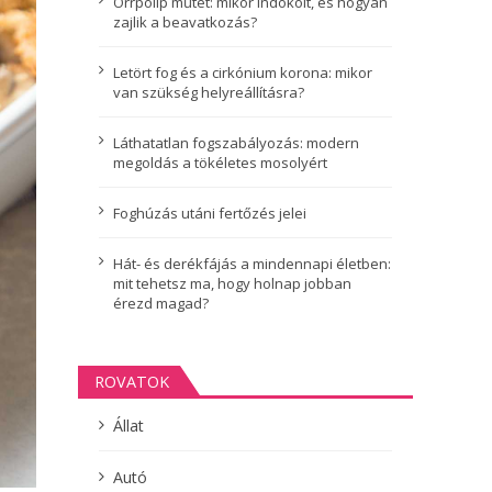
Orrpolip műtét: mikor indokolt, és hogyan
zajlik a beavatkozás?
Letört fog és a cirkónium korona: mikor
van szükség helyreállításra?
Láthatatlan fogszabályozás: modern
megoldás a tökéletes mosolyért
Foghúzás utáni fertőzés jelei
Hát- és derékfájás a mindennapi életben:
mit tehetsz ma, hogy holnap jobban
érezd magad?
ROVATOK
Állat
Autó