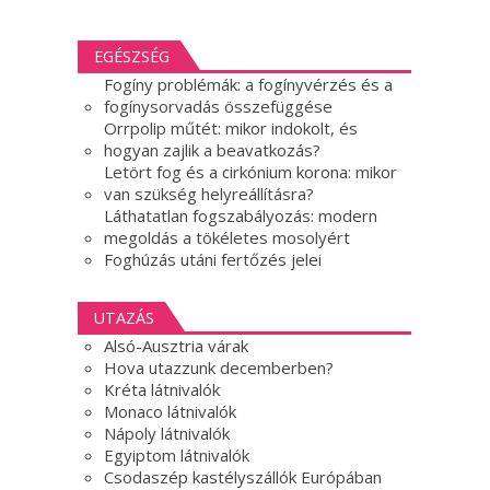
EGÉSZSÉG
Fogíny problémák: a fogínyvérzés és a
fogínysorvadás összefüggése
Orrpolip műtét: mikor indokolt, és
hogyan zajlik a beavatkozás?
Letört fog és a cirkónium korona: mikor
van szükség helyreállításra?
Láthatatlan fogszabályozás: modern
megoldás a tökéletes mosolyért
Foghúzás utáni fertőzés jelei
UTAZÁS
Alsó-Ausztria várak
Hova utazzunk decemberben?
Kréta látnivalók
Monaco látnivalók
Nápoly látnivalók
Egyiptom látnivalók
Csodaszép kastélyszállók Európában