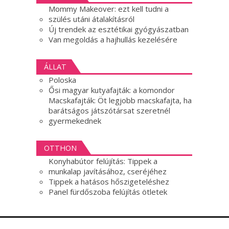
Mommy Makeover: ezt kell tudni a
szülés utáni átalakításról
Új trendek az esztétikai gyógyászatban
Van megoldás a hajhullás kezelésére
ÁLLAT
Poloska
Ősi magyar kutyafajták: a komondor
Macskafajták: Öt legjobb macskafajta, ha
barátságos játszótársat szeretnél
gyermekednek
OTTHON
Konyhabútor felújítás: Tippek a
munkalap javításához, cseréjéhez
Tippek a hatásos hőszigeteléshez
Panel fürdőszoba felújítás ötletek