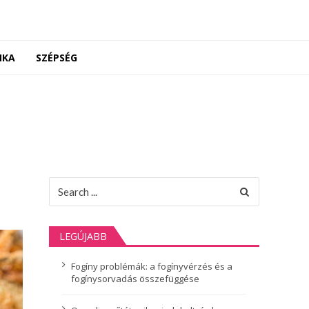
NKA
SZÉPSÉG
Search
for:
LEGÚJABB
Fogíny problémák: a fogínyvérzés és a
fogínysorvadás összefüggése