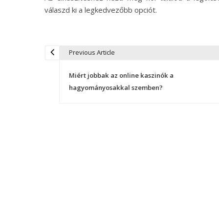
válaszd ki a legkedvezőbb opciót.
Previous Article
B
Miért jobbak az online kaszinók a
e
hagyományosakkal szemben?
j
e
g
y
z