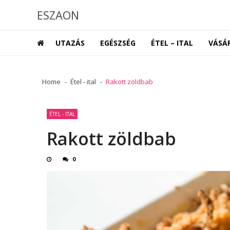
Skip
Skip
ESZAON
to
to
navigation
content
UTAZÁS
EGÉSZSÉG
ÉTEL – ITAL
VÁSÁ
Home
Étel - ital
Rakott zöldbab
ÉTEL - ITAL
Rakott zöldbab
0