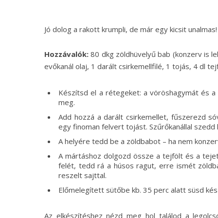
Jó dolog a rakott krumpli, de már egy kicsit unalmas!
Hozzávalók:
80 dkg zöldhüvelyű bab (konzerv is le
evőkanál olaj, 1 darált csirkemellfilé, 1 tojás, 4 dl tej
Készítsd el a rétegeket: a vöröshagymát és a
meg.
Add hozzá a darált csirkemellet, fűszerezd sóv
egy finoman felvert tojást. Szűrőkanállal szedd k
A helyére tedd be a zöldbabot – ha nem konzer
A mártáshoz dolgozd össze a tejfölt és a tejet 
felét, tedd rá a húsos ragut, erre ismét zöld
reszelt sajttal.
Előmelegített sütőbe kb. 35 perc alatt süsd kés
Az elkészítéshez nézd meg hol találod a legolc