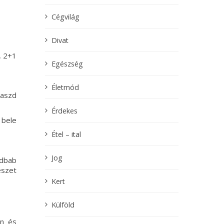
Cégvilág
Divat
, 2+1
Egészség
Életmód
yaszd
Érdekes
 bele
Étel – ital
.
Jog
ldbab
észet
Kert
Külföld
on és