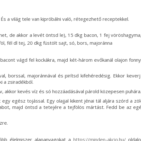
 És a világ tele van kipróbálni való, rétegezhető receptekkel.
het, de akkor a levét öntsd le), 15 dkg bacon, 1 fej vöröshagyma
föl, fél dl tej, 20 dkg füstölt sajt, só, bors, majoránna
 bacont vágd fel kockákra, majd két-három evőkanál olajon fonn
al, borssal, majoránnával és pirítsd kifehéredésig. Ekkor keverj
i a zsiradékból.
v, akkor kevés víz és só hozzáadásával párold közepesen puhára
egy egész tojással. Egy olajjal kikent jénai tál aljára szórd a zö
babot, majd öntsd a tetejére a tejfölös mártást. Fedd be az eg
zre.
sóbb élelmiszer alapanyagokat a
https://minden-akcio.hu/
oldal