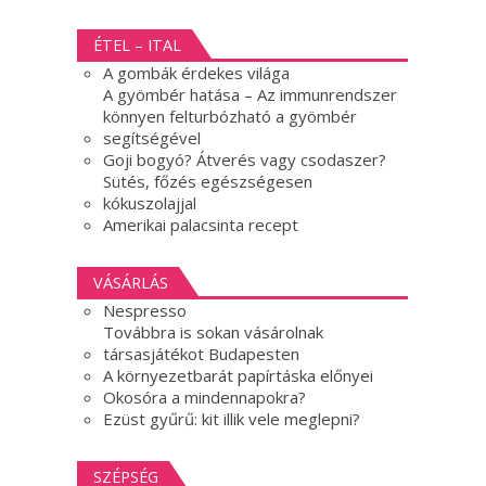
ÉTEL – ITAL
A gombák érdekes világa
A gyömbér hatása – Az immunrendszer
könnyen felturbózható a gyömbér
segítségével
Goji bogyó? Átverés vagy csodaszer?
Sütés, főzés egészségesen
kókuszolajjal
Amerikai palacsinta recept
VÁSÁRLÁS
Nespresso
Továbbra is sokan vásárolnak
társasjátékot Budapesten
A környezetbarát papírtáska előnyei
Okosóra a mindennapokra?
Ezüst gyűrű: kit illik vele meglepni?
SZÉPSÉG