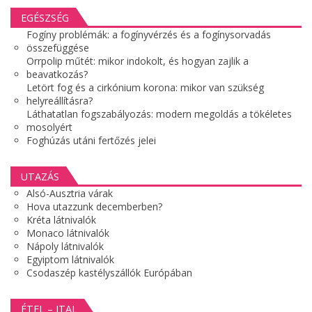
EGÉSZSÉG
Fogíny problémák: a fogínyvérzés és a fogínysorvadás
összefüggése
Orrpolip műtét: mikor indokolt, és hogyan zajlik a
beavatkozás?
Letört fog és a cirkónium korona: mikor van szükség
helyreállításra?
Láthatatlan fogszabályozás: modern megoldás a tökéletes
mosolyért
Foghúzás utáni fertőzés jelei
UTAZÁS
Alsó-Ausztria várak
Hova utazzunk decemberben?
Kréta látnivalók
Monaco látnivalók
Nápoly látnivalók
Egyiptom látnivalók
Csodaszép kastélyszállók Európában
ÉTEL – ITAL