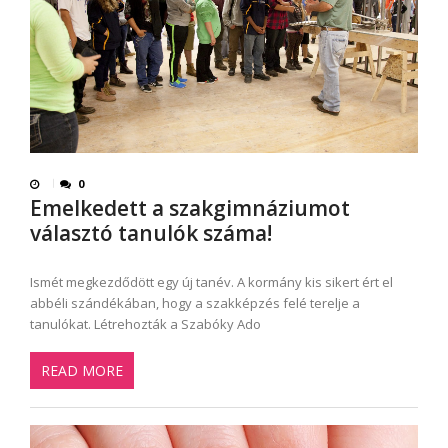
0
Emelkedett a szakgimnáziumot
választó tanulók száma!
Ismét megkezdődött egy új tanév. A kormány kis sikert ért el
abbéli szándékában, hogy a szakképzés felé terelje a
tanulókat. Létrehozták a Szabóky Ado
READ MORE