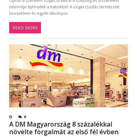
Ciprus a szerelem sziget, itt kelt ki a szépség és a szerelem
istennője Aphrodité a habokból. A sziget csodás természeti
kincsekben és egyéb látványos
READ MORE
0
A DM Magyarország 8 százalékkal
növelte forgalmát az első fél évben