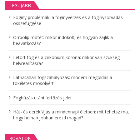
LEGÚJABB
e
k
Fogíny problémák: a fogínyvérzés és a fogínysorvadás
összefüggése
l
a
Orrpolip műtét: mikor indokolt, és hogyan zajlik a
p
beavatkozás?
o
Letört fog és a cirkónium korona: mikor van szükség
z
helyreállításra?
á
Láthatatlan fogszabályozás: modern megoldás a
s
tökéletes mosolyért
a
Foghúzás utáni fertőzés jelei
Hát- és derékfájás a mindennapi életben: mit tehetsz ma,
hogy holnap jobban érezd magad?
ROVATOK