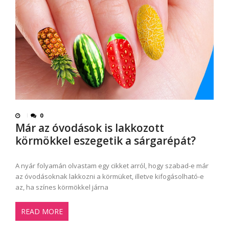
0
Már az óvodások is lakkozott
körmökkel eszegetik a sárgarépát?
A nyár folyamán olvastam egy cikket arról, hogy szabad-e már
az óvodásoknak lakkozni a körmüket, illetve kifogásolható-e
az, ha színes körmökkel járna
READ MORE