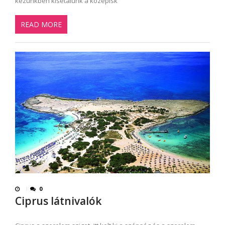
kezünkben kisétálunk a középisk
READ MORE
0
Ciprus látnivalók