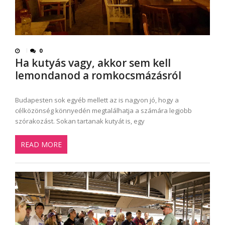
0
Ha kutyás vagy, akkor sem kell
lemondanod a romkocsmázásról
Budapesten sok egyéb mellett az is nagyon jó, hogy a
célközönség könnyedén megtalálhatja a számára legjobb
szórakozást. Sokan tartanak kutyát is, egy
READ MORE