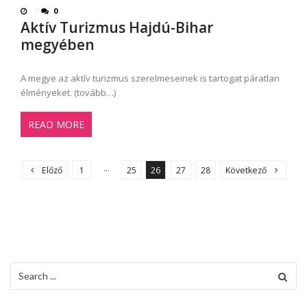
0
Aktív Turizmus Hajdú-Bihar
megyében
A megye az aktív turizmus szerelmeseinek is tartogat páratlan
élményeket. (tovább…)
READ MORE
B
e
…
Előző
1
25
26
27
28
Következő
j
e
g
y
z
Search
é
for:
s