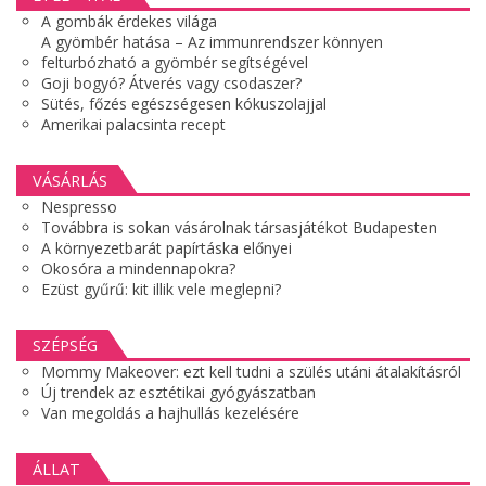
A gombák érdekes világa
A gyömbér hatása – Az immunrendszer könnyen
felturbózható a gyömbér segítségével
Goji bogyó? Átverés vagy csodaszer?
Sütés, főzés egészségesen kókuszolajjal
Amerikai palacsinta recept
VÁSÁRLÁS
Nespresso
Továbbra is sokan vásárolnak társasjátékot Budapesten
A környezetbarát papírtáska előnyei
Okosóra a mindennapokra?
Ezüst gyűrű: kit illik vele meglepni?
SZÉPSÉG
Mommy Makeover: ezt kell tudni a szülés utáni átalakításról
Új trendek az esztétikai gyógyászatban
Van megoldás a hajhullás kezelésére
ÁLLAT