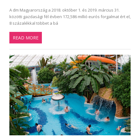
A dm Magyarország a 2018. október 1. és 2019. március 31.
közötti gazdasági fél évben 172,586 millió eurós forgalmat ért el,
8 százalékkal többet a bá
READ MORE