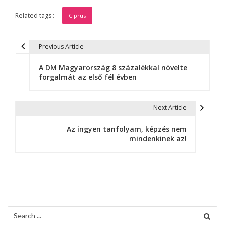
Related tags :
Ciprus
Previous Article
B
A DM Magyarország 8 százalékkal növelte
e
forgalmát az első fél évben
j
e
Next Article
g
Az ingyen tanfolyam, képzés nem
mindenkinek az!
y
z
é
s
Search
n
for: