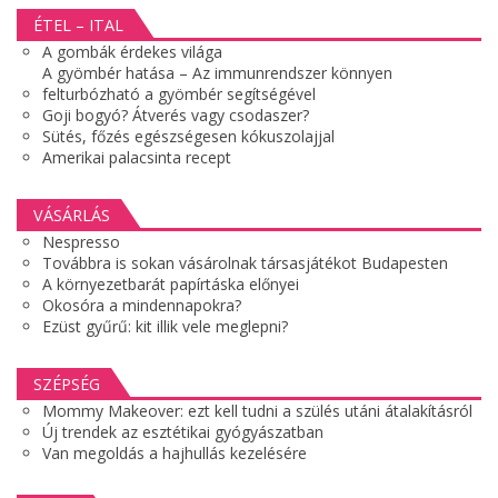
ÉTEL – ITAL
A gombák érdekes világa
A gyömbér hatása – Az immunrendszer könnyen
felturbózható a gyömbér segítségével
Goji bogyó? Átverés vagy csodaszer?
Sütés, főzés egészségesen kókuszolajjal
Amerikai palacsinta recept
VÁSÁRLÁS
Nespresso
Továbbra is sokan vásárolnak társasjátékot Budapesten
A környezetbarát papírtáska előnyei
Okosóra a mindennapokra?
Ezüst gyűrű: kit illik vele meglepni?
SZÉPSÉG
Mommy Makeover: ezt kell tudni a szülés utáni átalakításról
Új trendek az esztétikai gyógyászatban
Van megoldás a hajhullás kezelésére