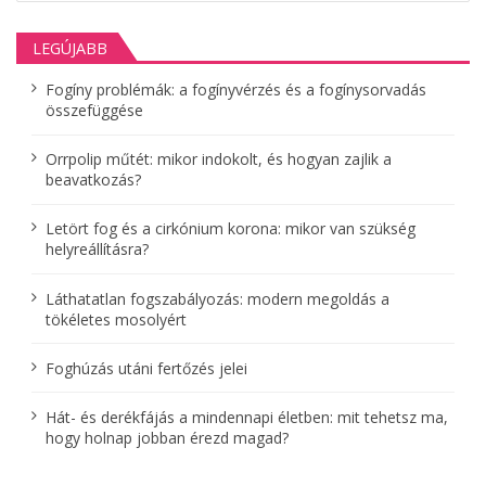
a
LEGÚJABB
v
Fogíny problémák: a fogínyvérzés és a fogínysorvadás
i
összefüggése
g
Orrpolip műtét: mikor indokolt, és hogyan zajlik a
á
beavatkozás?
c
Letört fog és a cirkónium korona: mikor van szükség
helyreállításra?
i
ó
Láthatatlan fogszabályozás: modern megoldás a
tökéletes mosolyért
Foghúzás utáni fertőzés jelei
Hát- és derékfájás a mindennapi életben: mit tehetsz ma,
hogy holnap jobban érezd magad?