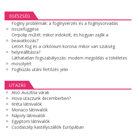
EGÉSZSÉG
Fogíny problémák: a fogínyvérzés és a fogínysorvadás
összefüggése
Orrpolip műtét: mikor indokolt, és hogyan zajlik a
beavatkozás?
Letört fog és a cirkónium korona: mikor van szükség
helyreállításra?
Láthatatlan fogszabályozás: modern megoldás a tökéletes
mosolyért
Foghúzás utáni fertőzés jelei
UTAZÁS
Alsó-Ausztria várak
Hova utazzunk decemberben?
Kréta látnivalók
Monaco látnivalók
Nápoly látnivalók
Egyiptom látnivalók
Csodaszép kastélyszállók Európában