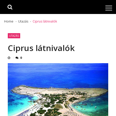
Skip
Skip
to
to
navigation
content
Home
Utazás
Ciprus látnivalók
UTAZÁS
Ciprus látnivalók
0