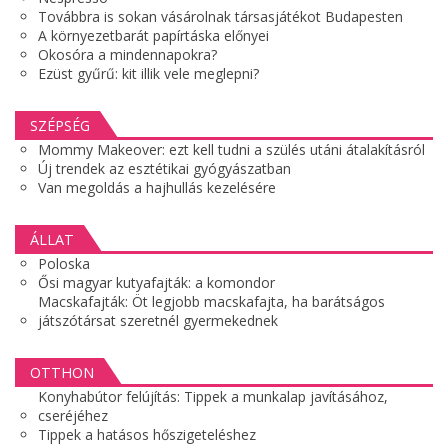
Továbbra is sokan vásárolnak társasjátékot Budapesten
A környezetbarát papírtáska előnyei
Okosóra a mindennapokra?
Ezüst gyűrű: kit illik vele meglepni?
SZÉPSÉG
Mommy Makeover: ezt kell tudni a szülés utáni átalakításról
Új trendek az esztétikai gyógyászatban
Van megoldás a hajhullás kezelésére
ÁLLAT
Poloska
Ősi magyar kutyafajták: a komondor
Macskafajták: Öt legjobb macskafajta, ha barátságos
játszótársat szeretnél gyermekednek
OTTHON
Konyhabútor felújítás: Tippek a munkalap javításához,
cseréjéhez
Tippek a hatásos hőszigeteléshez