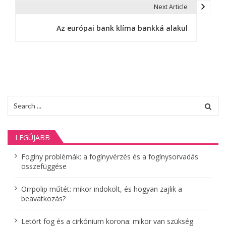
j
Next Article
e
Az európai bank klíma bankká alakul
g
y
z
é
Search
s
for:
n
LEGÚJABB
a
Fogíny problémák: a fogínyvérzés és a fogínysorvadás
v
összefüggése
i
Orrpolip műtét: mikor indokolt, és hogyan zajlik a
g
beavatkozás?
á
Letört fog és a cirkónium korona: mikor van szükség