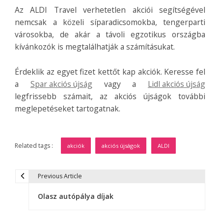
Az ALDI Travel verhetetlen akciói segítségével
nemcsak a közeli síparadicsomokba, tengerparti
városokba, de akár a távoli egzotikus országba
kívánkozók is megtalálhatják a számításukat.
Érdeklik az egyet fizet kettőt kap akciók. Keresse fel
a
Spar akciós újság
vagy a
Lidl akciós újság
legfrissebb számait, az akciós újságok további
meglepetéseket tartogatnak.
Related tags :
akciók
akciós újságok
ALDI
Previous Article
B
Olasz autópálya díjak
e