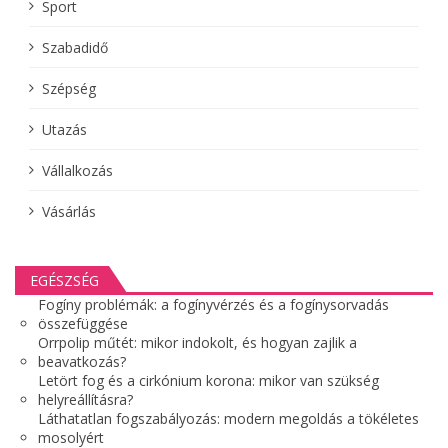
Sport
Szabadidő
Szépség
Utazás
Vállalkozás
Vásárlás
EGÉSZSÉG
Fogíny problémák: a fogínyvérzés és a fogínysorvadás
összefüggése
Orrpolip műtét: mikor indokolt, és hogyan zajlik a
beavatkozás?
Letört fog és a cirkónium korona: mikor van szükség
helyreállításra?
Láthatatlan fogszabályozás: modern megoldás a tökéletes
mosolyért