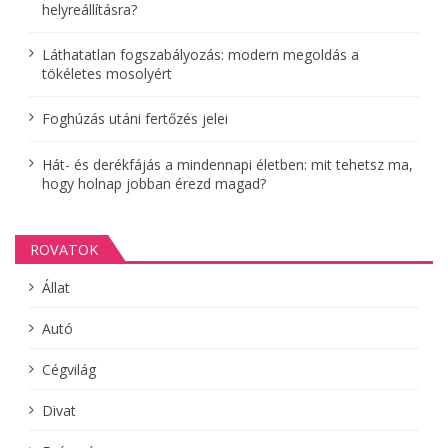
helyreállításra?
c
i
Láthatatlan fogszabályozás: modern megoldás a
tökéletes mosolyért
ó
Foghúzás utáni fertőzés jelei
Hát- és derékfájás a mindennapi életben: mit tehetsz ma,
hogy holnap jobban érezd magad?
ROVATOK
Állat
Autó
Cégvilág
Divat