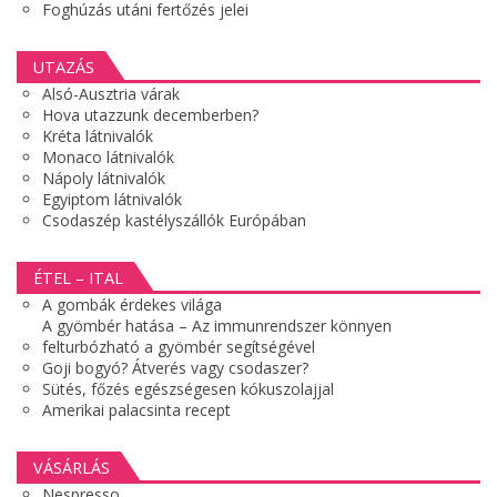
Foghúzás utáni fertőzés jelei
UTAZÁS
Alsó-Ausztria várak
Hova utazzunk decemberben?
Kréta látnivalók
Monaco látnivalók
Nápoly látnivalók
Egyiptom látnivalók
Csodaszép kastélyszállók Európában
ÉTEL – ITAL
A gombák érdekes világa
A gyömbér hatása – Az immunrendszer könnyen
felturbózható a gyömbér segítségével
Goji bogyó? Átverés vagy csodaszer?
Sütés, főzés egészségesen kókuszolajjal
Amerikai palacsinta recept
VÁSÁRLÁS
Nespresso