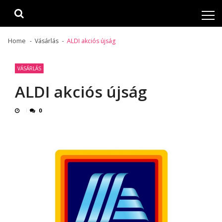
Skip
Skip
to
to
navigation
content
Home
Vásárlás
ALDI akciós újság
VÁSÁRLÁS
ALDI akciós újság
0