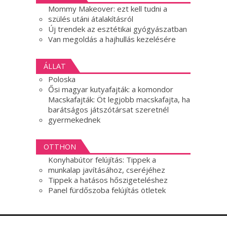
Mommy Makeover: ezt kell tudni a
szülés utáni átalakításról
Új trendek az esztétikai gyógyászatban
Van megoldás a hajhullás kezelésére
ÁLLAT
Poloska
Ősi magyar kutyafajták: a komondor
Macskafajták: Öt legjobb macskafajta, ha
barátságos játszótársat szeretnél
gyermekednek
OTTHON
Konyhabútor felújítás: Tippek a
munkalap javításához, cseréjéhez
Tippek a hatásos hőszigeteléshez
Panel fürdőszoba felújítás ötletek