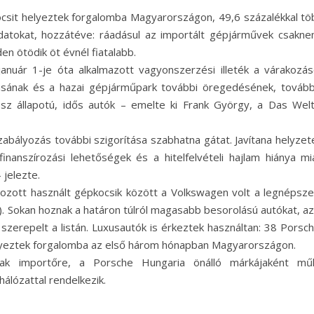
ocsit helyeztek forgalomba Magyarországon, 49,6 százalékkal tö
datokat, hozzátéve: ráadásul az importált gépjárművek csakn
en ötödik öt évnél fiatalabb.
január 1-je óta alkalmazott vagyonszerzési illeték a várakozás
ásának és a hazai gépjárműpark további öregedésének, tovább
ssz állapotú, idős autók – emelte ki Frank György, a Das Wel
zabályozás további szigorítása szabhatna gátat. Javítana helyzet
finanszírozási lehetőségek és a hitelfelvételi hajlam hiánya mi
jelezte.
hozott használt gépkocsik között a Volkswagen volt a legnépsz
. Sokan hoznak a határon túlról magasabb besorolású autókat, az
szerepelt a listán. Luxusautók is érkeztek használtan: 38 Porsch
elyeztek forgalomba az első három hónapban Magyarországon.
k importőre, a Porsche Hungaria önálló márkájaként mű
álózattal rendelkezik.