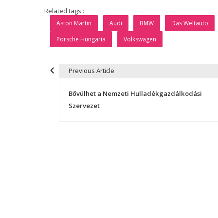
Related tags :
Aston Martin
Audi
BMW
Das Weltauto
Porsche Hungaria
Volkswagen
Previous Article
B
Bővülhet a Nemzeti Hulladékgazdálkodási
e
Szervezet
j
e
g
y