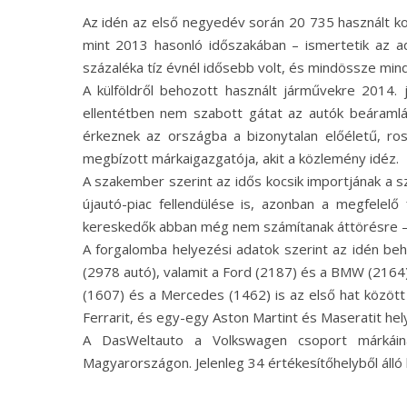
Az idén az első negyedév során 20 735 használt k
mint 2013 hasonló időszakában – ismertetik az a
százaléka tíz évnél idősebb volt, és mindössze mind
A külföldről behozott használt járművekre 2014. 
ellentétben nem szabott gátat az autók beáraml
érkeznek az országba a bizonytalan előéletű, ro
megbízott márkaigazgatója, akit a közlemény idéz.
A szakember szerint az idős kocsik importjának a s
újautó-piac fellendülése is, azonban a megfelelő 
kereskedők abban még nem számítanak áttörésre – 
A forgalomba helyezési adatok szerint az idén be
(2978 autó), valamit a Ford (2187) és a BMW (2164)
(1607) és a Mercedes (1462) is az első hat között 
Ferrarit, és egy-egy Aston Martint és Maseratit h
A DasWeltauto a Volkswagen csoport márkáina
Magyarországon. Jelenleg 34 értékesítőhelyből álló h