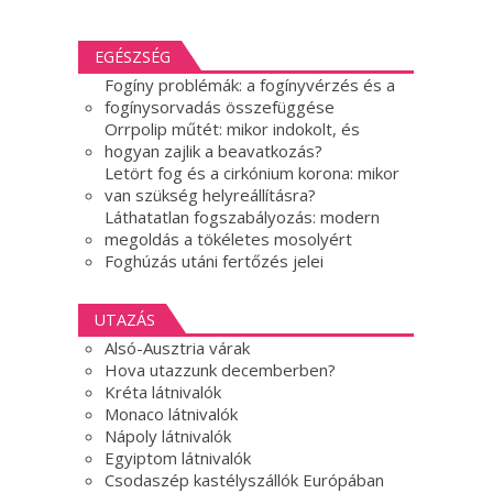
EGÉSZSÉG
Fogíny problémák: a fogínyvérzés és a
fogínysorvadás összefüggése
Orrpolip műtét: mikor indokolt, és
hogyan zajlik a beavatkozás?
Letört fog és a cirkónium korona: mikor
van szükség helyreállításra?
Láthatatlan fogszabályozás: modern
megoldás a tökéletes mosolyért
Foghúzás utáni fertőzés jelei
UTAZÁS
Alsó-Ausztria várak
Hova utazzunk decemberben?
Kréta látnivalók
Monaco látnivalók
Nápoly látnivalók
Egyiptom látnivalók
Csodaszép kastélyszállók Európában