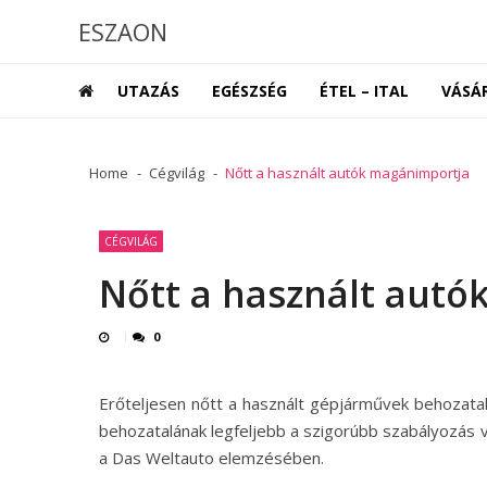
Skip
Skip
ESZAON
to
to
navigation
content
UTAZÁS
EGÉSZSÉG
ÉTEL – ITAL
VÁSÁ
Home
Cégvilág
Nőtt a használt autók magánimportja
CÉGVILÁG
Nőtt a használt autó
0
Erőteljesen nőtt a használt gépjárművek behozatala
behozatalának legfeljebb a szigorúbb szabályozás v
a Das Weltauto elemzésében.