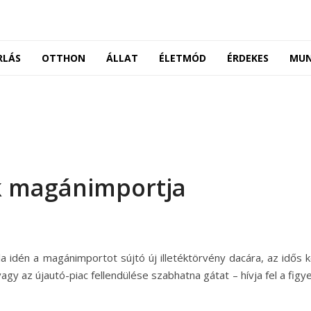
RLÁS
OTTHON
ÁLLAT
ÉLETMÓD
ÉRDEKES
MU
k magánimportja
 idén a magánimportot sújtó új illetéktörvény dacára, az idős k
agy az újautó-piac fellendülése szabhatna gátat
– hívja fel a fig