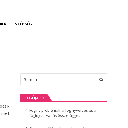
NKA
SZÉPSÉG
Search
for:
LEGÚJABB
ocsik
Fogíny problémák: a fogínyvérzés és a
yelmet
fogínysorvadás összefüggése