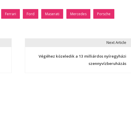
Ferrari
Ford
Maserati
Mercedes
Porsche
Next Article
Végéhez közeledik a 13 milliárdos nyíregyházi
szennyvízberuházás