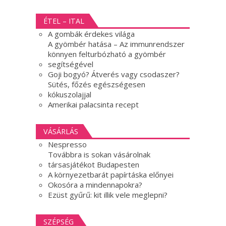
ÉTEL – ITAL
A gombák érdekes világa
A gyömbér hatása – Az immunrendszer
könnyen felturbózható a gyömbér
segítségével
Goji bogyó? Átverés vagy csodaszer?
Sütés, főzés egészségesen
kókuszolajjal
Amerikai palacsinta recept
VÁSÁRLÁS
Nespresso
Továbbra is sokan vásárolnak
társasjátékot Budapesten
A környezetbarát papírtáska előnyei
Okosóra a mindennapokra?
Ezüst gyűrű: kit illik vele meglepni?
SZÉPSÉG