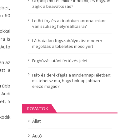
Orrpolip műtét: mikor indokolt, és hogyan
zajlik a beavatkozás?
bbet,
em 60
Letört fog és a cirkónium korona: mikor
van szükség helyreállításra?
okkal
ra is
Láthatatlan fogszabályozás: modern
megoldás a tökéletes mosolyért
tAuto
Foghúzás utáni fertőzés jelei
en az
att a
Hát- és derékfájás a mindennapi életben:
mit tehetsz ma, hogy holnap jobban
erűbb
érezd magad?
 Audi
ét, 5
ROVATOK
ködik
Állat
Autó