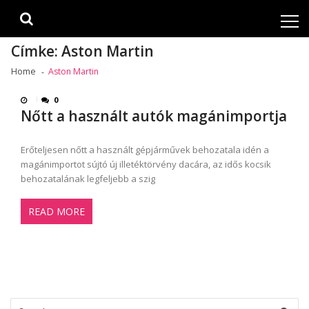
Skip
Skip
to
to
navigation
content
Címke:
Aston Martin
Home
Aston Martin
0
Nőtt a használt autók magánimportja
Erőteljesen nőtt a használt gépjárművek behozatala idén a
magánimportot sújtó új illetéktörvény dacára, az idős kocsik
behozatalának legfeljebb a szig
READ MORE
Search