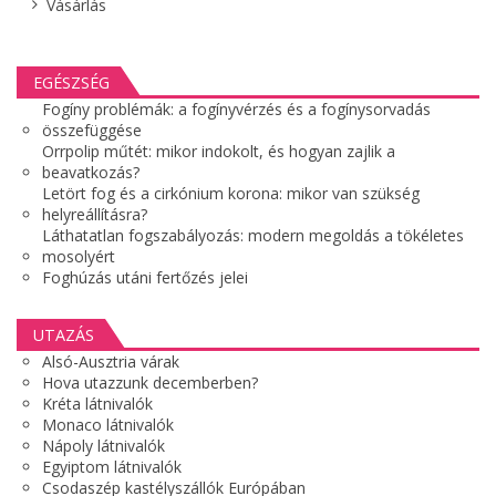
Vásárlás
EGÉSZSÉG
Fogíny problémák: a fogínyvérzés és a fogínysorvadás
összefüggése
Orrpolip műtét: mikor indokolt, és hogyan zajlik a
beavatkozás?
Letört fog és a cirkónium korona: mikor van szükség
helyreállításra?
Láthatatlan fogszabályozás: modern megoldás a tökéletes
mosolyért
Foghúzás utáni fertőzés jelei
UTAZÁS
Alsó-Ausztria várak
Hova utazzunk decemberben?
Kréta látnivalók
Monaco látnivalók
Nápoly látnivalók
Egyiptom látnivalók
Csodaszép kastélyszállók Európában