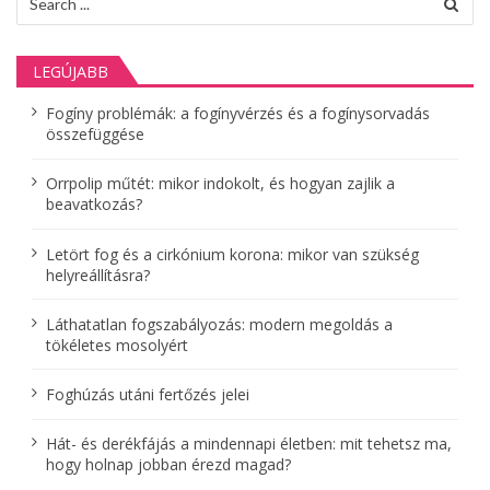
for:
LEGÚJABB
Fogíny problémák: a fogínyvérzés és a fogínysorvadás
összefüggése
Orrpolip műtét: mikor indokolt, és hogyan zajlik a
beavatkozás?
Letört fog és a cirkónium korona: mikor van szükség
helyreállításra?
Láthatatlan fogszabályozás: modern megoldás a
tökéletes mosolyért
Foghúzás utáni fertőzés jelei
Hát- és derékfájás a mindennapi életben: mit tehetsz ma,
hogy holnap jobban érezd magad?