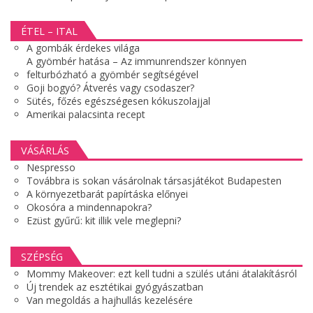
ÉTEL – ITAL
A gombák érdekes világa
A gyömbér hatása – Az immunrendszer könnyen
felturbózható a gyömbér segítségével
Goji bogyó? Átverés vagy csodaszer?
Sütés, főzés egészségesen kókuszolajjal
Amerikai palacsinta recept
VÁSÁRLÁS
Nespresso
Továbbra is sokan vásárolnak társasjátékot Budapesten
A környezetbarát papírtáska előnyei
Okosóra a mindennapokra?
Ezüst gyűrű: kit illik vele meglepni?
SZÉPSÉG
Mommy Makeover: ezt kell tudni a szülés utáni átalakításról
Új trendek az esztétikai gyógyászatban
Van megoldás a hajhullás kezelésére