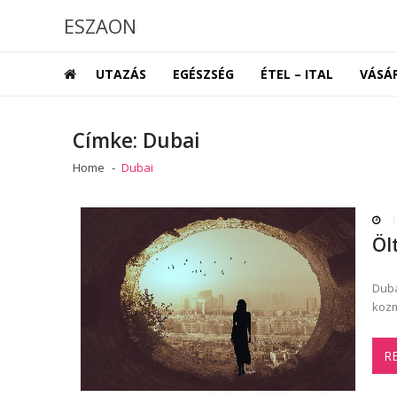
Skip
Skip
ESZAON
to
to
navigation
content
UTAZÁS
EGÉSZSÉG
ÉTEL – ITAL
VÁSÁ
Címke:
Dubai
Home
Dubai
Öl
Duba
kozm
R