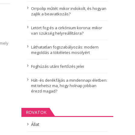
Orrpolip műtét: mikor indokolt, és hogyan
zajlik a beavatkozás?
Letört fog és a cirkónium korona: mikor
van szükség helyreállításra?
amely
Láthatatlan fogszabályozás: modern
megoldás a tökéletes mosolyért
Foghúzás utáni fertőzés jelei
Hát- és derékfájás a mindennapi életben:
mit tehetsz ma, hogy holnap jobban
érezd magad?
ROVATOK
Állat