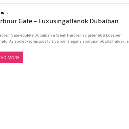
0
rbour Gate – Luxusingatlanok Dubaiban
rbour Gate épülete Dubaiban a Creek Harbour szigetének a közepén
lható. Az épület két lépcsős tornyaiban elegáns apartmanok találhatóak, 
EAD MORE