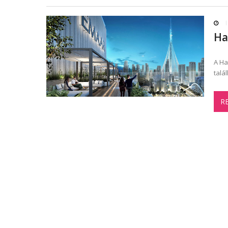
Ha
A Ha
talá
R