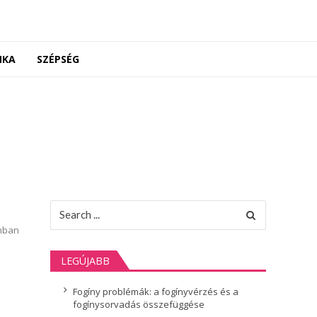
NKA
SZÉPSÉG
Search
for:
onban
LEGÚJABB
Fogíny problémák: a fogínyvérzés és a
fogínysorvadás összefüggése