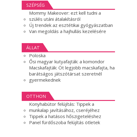
SZÉPSÉG
Mommy Makeover: ezt kell tudni a
szülés utáni átalakításról
Új trendek az esztétikai gyógyászatban
Van megoldás a hajhullás kezelésére
ÁLLAT
Poloska
Ősi magyar kutyafajták: a komondor
Macskafajták: Öt legjobb macskafajta, ha
barátságos játszótársat szeretnél
gyermekednek
OTTHON
Konyhabútor felújítás: Tippek a
munkalap javításához, cseréjéhez
Tippek a hatásos hőszigeteléshez
Panel fürdőszoba felújítás ötletek