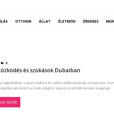
RLÁS
OTTHON
ÁLLAT
ÉLETMÓD
ÉRDEKES
MU
0
tözködés és szokások Dubaiban
i napjainkban számos kultúra és vallás találkozásának a központja. Az
opolita városként az arab világhoz képest jóval több minden megenge
EAD MORE