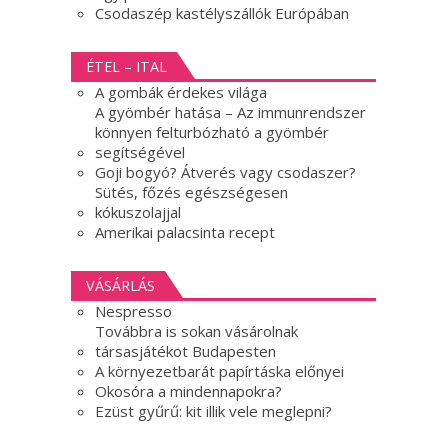
Csodaszép kastélyszállók Európában
ÉTEL – ITAL
A gombák érdekes világa
A gyömbér hatása – Az immunrendszer
könnyen felturbózható a gyömbér
segítségével
Goji bogyó? Átverés vagy csodaszer?
Sütés, főzés egészségesen
kókuszolajjal
Amerikai palacsinta recept
VÁSÁRLÁS
Nespresso
Továbbra is sokan vásárolnak
társasjátékot Budapesten
A környezetbarát papírtáska előnyei
Okosóra a mindennapokra?
Ezüst gyűrű: kit illik vele meglepni?