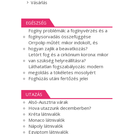
Vásárlás
EGÉSZSÉG
Fogíny problémák: a fogínyvérzés és a
fogínysorvadás összefüggése
Orrpolip műtét: mikor indokolt, és
hogyan zajlik a beavatkozás?
Letört fog és a cirkónium korona: mikor
van szükség helyreállításra?
Láthatatlan fogszabályozás: modern
megoldás a tökéletes mosolyért
Foghúzás utáni fertőzés jelei
UTAZÁS
Alsó-Ausztria várak
Hova utazzunk decemberben?
Kréta látnivalók
Monaco látnivalók
Nápoly látnivalók
Egyiptom látnivalók