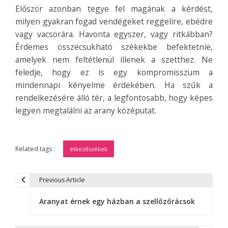
Először azonban tegye fel magának a kérdést,
milyen gyakran fogad vendégeket reggelire, ebédre
vagy vacsorára. Havonta egyszer, vagy ritkábban?
Érdemes összecsukható székekbe befektetnie,
amelyek nem feltétlenül illenek a szetthez. Ne
feledje, hogy ez is egy kompromisszum a
mindennapi kényelme érdekében. Ha szűk a
rendelkezésére álló tér, a legfontosabb, hogy képes
legyen megtalálni az arany középutat.
Related tags :
étkezőszékek
Previous Article
B
Aranyat érnek egy házban a szellőzőrácsok
e
j