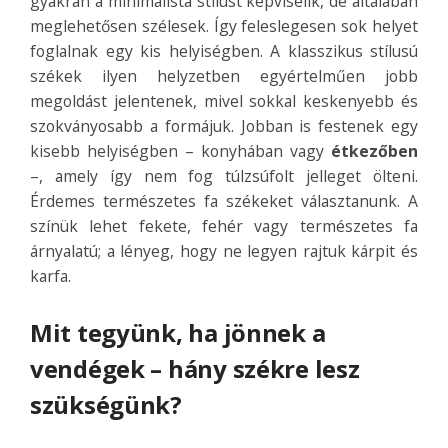
gyakran a minimalista stílust képviselik, de általában
meglehetősen szélesek. Így feleslegesen sok helyet
foglalnak egy kis helyiségben. A klasszikus stílusú
székek ilyen helyzetben egyértelműen jobb
megoldást jelentenek, mivel sokkal keskenyebb és
szokványosabb a formájuk. Jobban is festenek egy
kisebb helyiségben – konyhában vagy
étkezőben
–, amely így nem fog túlzsúfolt jelleget ölteni.
Érdemes természetes fa székeket választanunk. A
színük lehet fekete, fehér vagy természetes fa
árnyalatú; a lényeg, hogy ne legyen rajtuk kárpit és
karfa.
Mit tegyünk, ha jönnek a
vendégek – hány székre lesz
szükségünk?