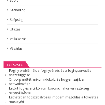
Sport
Szabadidő
Szépség
Utazás
Vállalkozás
Vásárlás
EGÉSZSÉG
Fogíny problémák: a fogínyvérzés és a fogínysorvadás
összefüggése
Orrpolip műtét: mikor indokolt, és hogyan zajlik a
beavatkozás?
Letört fog és a cirkónium korona: mikor van szükség
helyreállításra?
Láthatatlan fogszabályozás: modern megoldás a tökéletes
mosolyért