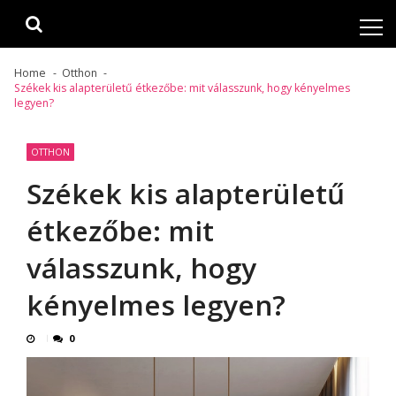
Skip
Skip
to
to
navigation
content
Home
Otthon
Székek kis alapterületű étkezőbe: mit válasszunk, hogy kényelmes
legyen?
OTTHON
Székek kis alapterületű
étkezőbe: mit
válasszunk, hogy
kényelmes legyen?
0