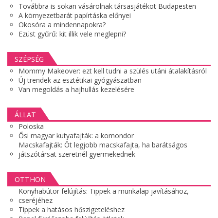
Továbbra is sokan vásárolnak társasjátékot Budapesten
A környezetbarát papírtáska előnyei
Okosóra a mindennapokra?
Ezüst gyűrű: kit illik vele meglepni?
SZÉPSÉG
Mommy Makeover: ezt kell tudni a szülés utáni átalakításról
Új trendek az esztétikai gyógyászatban
Van megoldás a hajhullás kezelésére
ÁLLAT
Poloska
Ősi magyar kutyafajták: a komondor
Macskafajták: Öt legjobb macskafajta, ha barátságos
játszótársat szeretnél gyermekednek
OTTHON
Konyhabútor felújítás: Tippek a munkalap javításához,
cseréjéhez
Tippek a hatásos hőszigeteléshez