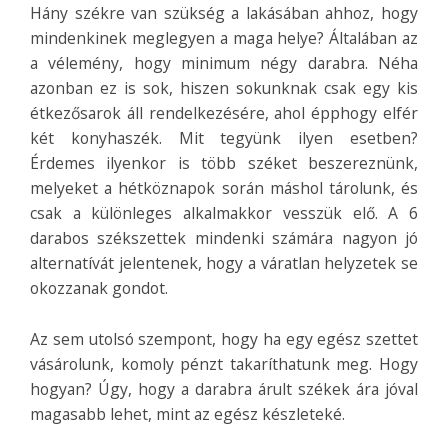
Hány székre van szükség a lakásában ahhoz, hogy
mindenkinek meglegyen a maga helye? Általában az
a vélemény, hogy minimum négy darabra. Néha
azonban ez is sok, hiszen sokunknak csak egy kis
étkezősarok
áll rendelkezésére, ahol épphogy elfér
két konyhaszék. Mit tegyünk ilyen esetben?
Érdemes ilyenkor is több széket beszereznünk,
melyeket a hétköznapok során máshol tárolunk, és
csak a különleges alkalmakkor vesszük elő. A 6
darabos székszettek mindenki számára nagyon jó
alternatívát jelentenek, hogy a váratlan helyzetek se
okozzanak gondot.
Az sem utolsó szempont, hogy ha egy egész szettet
vásárolunk, komoly pénzt takaríthatunk meg. Hogy
hogyan? Úgy, hogy a darabra árult székek ára jóval
magasabb lehet, mint az egész készleteké.