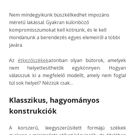
Nem mindegyikünk büszkélkedhet impozáns
méretű lakással. Gyakran különböző
kompromisszumokat kell kötnünk, és le kell
mondanunk a berendezés egyes elemeiről a többi
javára.
Az
étkezőszékek
azonban olyan bútorok, amelyek
nem helyettesíthetők egykönnyen. Hogyan
válasszuk ki a megfelelő modellt, amely nem foglal
túl sok helyet? Nézzük csak…
Klasszikus, hagyományos
konstrukciók
A korszerű, leegyszerűsített formájú székek