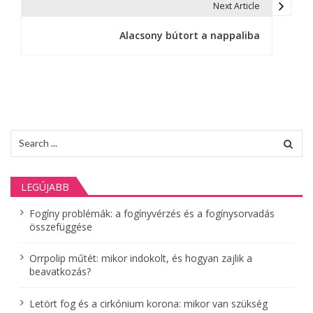
Next Article
e
Alacsony bútort a nappaliba
g
y
z
é
Search
s
for:
n
LEGÚJABB
a
Fogíny problémák: a fogínyvérzés és a fogínysorvadás
v
összefüggése
i
Orrpolip műtét: mikor indokolt, és hogyan zajlik a
g
beavatkozás?
á
Letört fog és a cirkónium korona: mikor van szükség