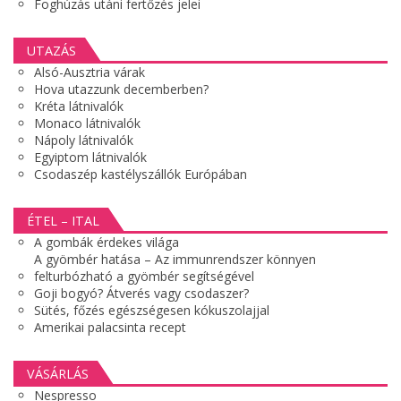
Foghúzás utáni fertőzés jelei
UTAZÁS
Alsó-Ausztria várak
Hova utazzunk decemberben?
Kréta látnivalók
Monaco látnivalók
Nápoly látnivalók
Egyiptom látnivalók
Csodaszép kastélyszállók Európában
ÉTEL – ITAL
A gombák érdekes világa
A gyömbér hatása – Az immunrendszer könnyen
felturbózható a gyömbér segítségével
Goji bogyó? Átverés vagy csodaszer?
Sütés, főzés egészségesen kókuszolajjal
Amerikai palacsinta recept
VÁSÁRLÁS
Nespresso