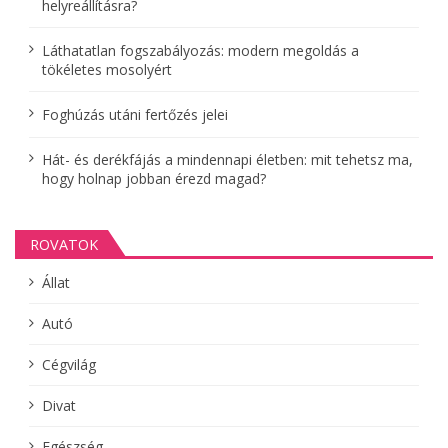
helyreállításra?
c
i
Láthatatlan fogszabályozás: modern megoldás a
tökéletes mosolyért
ó
Foghúzás utáni fertőzés jelei
Hát- és derékfájás a mindennapi életben: mit tehetsz ma,
hogy holnap jobban érezd magad?
ROVATOK
Állat
Autó
Cégvilág
Divat
Egészség