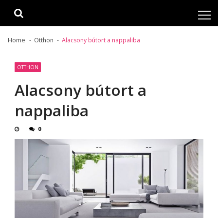
Skip
Skip
to
to
navigation
content
Home
Otthon
Alacsony bútort a nappaliba
OTTHON
Alacsony bútort a
nappaliba
0