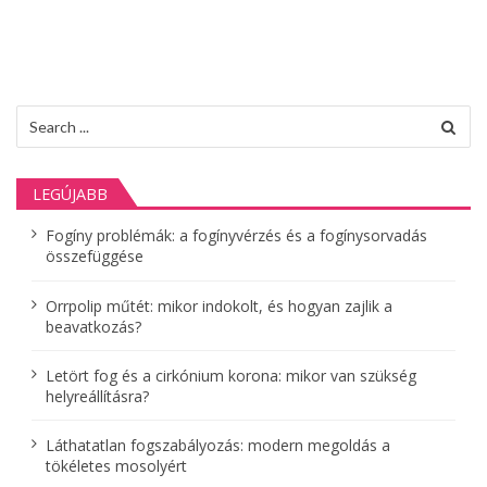
z
é
s
Search
n
for:
a
LEGÚJABB
v
Fogíny problémák: a fogínyvérzés és a fogínysorvadás
i
összefüggése
g
Orrpolip műtét: mikor indokolt, és hogyan zajlik a
á
beavatkozás?
c
Letört fog és a cirkónium korona: mikor van szükség
helyreállításra?
i
ó
Láthatatlan fogszabályozás: modern megoldás a
tökéletes mosolyért