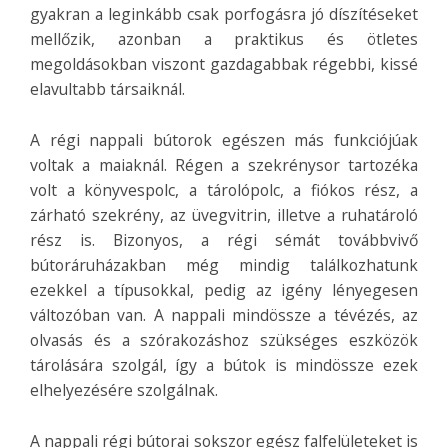
gyakran a leginkább csak porfogásra jó díszítéseket
mellőzik, azonban a praktikus és ötletes
megoldásokban viszont gazdagabbak régebbi, kissé
elavultabb társaiknál.
A régi nappali bútorok egészen más funkciójúak
voltak a maiaknál. Régen a szekrénysor tartozéka
volt a könyvespolc, a tárolópolc, a fiókos rész, a
zárható szekrény, az üvegvitrin, illetve a ruhatároló
rész is. Bizonyos, a régi sémát továbbvivő
bútoráruházakban még mindig találkozhatunk
ezekkel a típusokkal, pedig az igény lényegesen
változóban van. A nappali mindössze a tévézés, az
olvasás és a szórakozáshoz szükséges eszközök
tárolására szolgál, így a bútok is mindössze ezek
elhelyezésére szolgálnak.
A nappali régi bútorai sokszor egész falfelületeket is