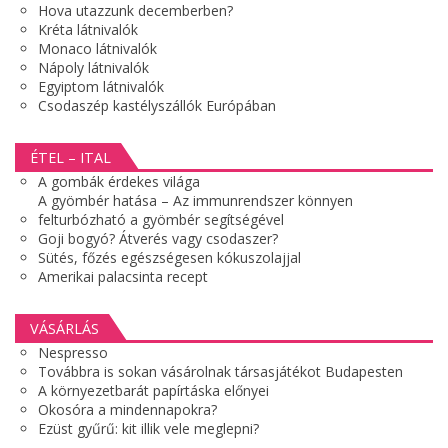
Hova utazzunk decemberben?
Kréta látnivalók
Monaco látnivalók
Nápoly látnivalók
Egyiptom látnivalók
Csodaszép kastélyszállók Európában
ÉTEL – ITAL
A gombák érdekes világa
A gyömbér hatása – Az immunrendszer könnyen
felturbózható a gyömbér segítségével
Goji bogyó? Átverés vagy csodaszer?
Sütés, főzés egészségesen kókuszolajjal
Amerikai palacsinta recept
VÁSÁRLÁS
Nespresso
Továbbra is sokan vásárolnak társasjátékot Budapesten
A környezetbarát papírtáska előnyei
Okosóra a mindennapokra?
Ezüst gyűrű: kit illik vele meglepni?