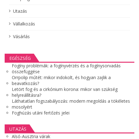
Utazás
Vállalkozás
Vásárlás
EGÉSZSÉG
Fogíny problémák: a fogínyvérzés és a fogínysorvadás
összefüggése
Orrpolip műtét: mikor indokolt, és hogyan zajlik a
beavatkozás?
Letört fog és a cirkónium korona: mikor van szükség
helyreállításra?
Láthatatlan fogszabályozás: modern megoldás a tökéletes
mosolyért
Foghúzás utáni fertőzés jelei
UTAZÁS
Alsó-Ausztria várak