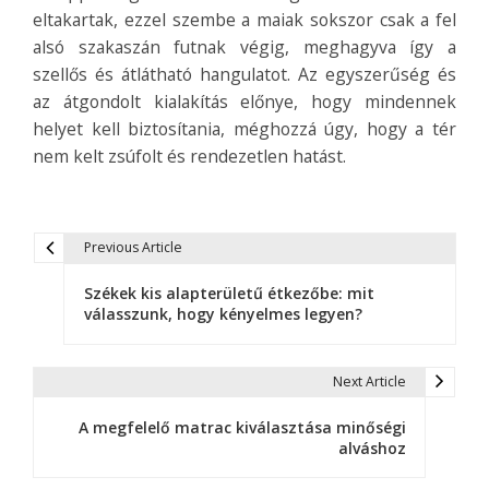
eltakartak, ezzel szembe a maiak sokszor csak a fel
alsó szakaszán futnak végig, meghagyva így a
szellős és átlátható hangulatot. Az egyszerűség és
az átgondolt kialakítás előnye, hogy mindennek
helyet kell biztosítania, méghozzá úgy, hogy a tér
nem kelt zsúfolt és rendezetlen hatást.
Previous Article
B
Székek kis alapterületű étkezőbe: mit
e
válasszunk, hogy kényelmes legyen?
j
e
Next Article
g
A megfelelő matrac kiválasztása minőségi
alváshoz
y