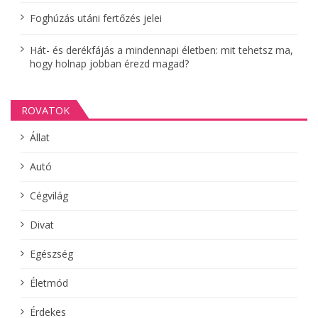
Foghúzás utáni fertőzés jelei
Hát- és derékfájás a mindennapi életben: mit tehetsz ma,
hogy holnap jobban érezd magad?
ROVATOK
Állat
Autó
Cégvilág
Divat
Egészség
Életmód
Érdekes