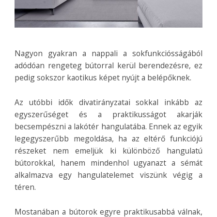
Nagyon gyakran a nappali a sokfunkciósságából
adódóan rengeteg bútorral kerül berendezésre, ez
pedig sokszor kaotikus képet nyújt a belépőknek.
Az utóbbi idők divatirányzatai sokkal inkább az
egyszerűséget és a praktikusságot akarják
becsempészni a lakótér hangulatába. Ennek az egyik
legegyszerűbb megoldása, ha az eltérő funkciójú
részeket nem emeljük ki különböző hangulatú
bútorokkal, hanem mindenhol ugyanazt a sémát
alkalmazva egy hangulatelemet viszünk végig a
téren.
Mostanában a bútorok egyre praktikusabbá válnak,