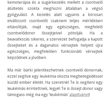
kemoterápia és a sugárkezelés mellett a csontvelő
átültetés szokta meghozni általában a végső
gyógyulást. A kezelés alatt ugyanis a kórosan
elváltozott csontvelőt csaknem teljes mértékben
eltávolítják, majd egy egészséges, megfelelő
csontvelődonor őssejtjeivel pótolják. Ha a
beavatkozás sikeres, a szervezet befogadja a kapott
őssejteket és a daganatos vérsejtek helyett újra
egészséges, megfelelően funkcionáló vérsejtek
képződnek a jövőben.
Ma már bárki jelentkezhetnek csontvelő donornak,
ezzel segítve egy leukémia okozta megbetegedéssel
küzdő ember életét. Ha szeretnél Te is segíteni egy
leukémiás érintettnek, legyél Te is őssejt donor vagy
támogass még ma egy ‘leukémiás’
alapítványt
!