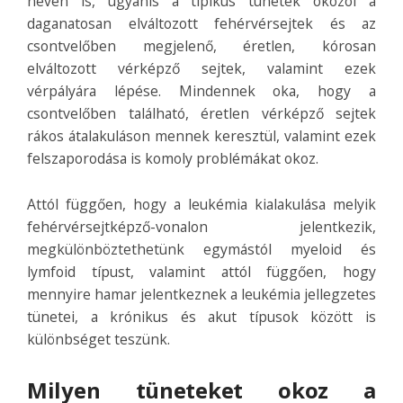
néven is, ugyanis a tipikus tünetek okozói a
daganatosan elváltozott fehérvérsejtek és az
csontvelőben megjelenő, éretlen, kórosan
elváltozott vérképző sejtek, valamint ezek
vérpályára lépése. Mindennek oka, hogy a
csontvelőben található, éretlen vérképző sejtek
rákos átalakuláson mennek keresztül, valamint ezek
felszaporodása is komoly problémákat okoz.
Attól függően, hogy a leukémia kialakulása melyik
fehérvérsejtképző-vonalon jelentkezik,
megkülönböztethetünk egymástól myeloid és
lymfoid típust, valamint attól függően, hogy
mennyire hamar jelentkeznek a leukémia jellegzetes
tünetei, a krónikus és akut típusok között is
különbséget teszünk.
Milyen tüneteket okoz a