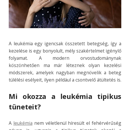
A leukémia egy igencsak összetett betegség, így a
kezelése is egy bonyolult, mély szakértelmet igénylő
folyamat. A modern orvostudománynak
köszönhetően ma már léteznek olyan kezelési
módszerek, amelyek nagyban megnövelik a beteg
túlélési esélyeit, ilyen például a csontvelő átültetés is.
Mi okozza a leukémia tipikus
tüneteit?
A
leukémia
nem véletlenül híresült el fehérvérűség