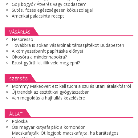
Goji bogyó? Átverés vagy csodaszer?
Sütés, főzés egészségesen kókuszolajjal
Amerikai palacsinta recept
VÁSÁRLÁS
Nespresso
Továbbra is sokan vásárolnak társasjátékot Budapesten
A környezetbarát papírtáska előnyei
Okosóra a mindennapokra?
Ezüst gyűrű: kit illik vele meglepni?
SZÉPSÉG
Mommy Makeover: ezt kell tudni a szülés utáni átalakításról
Új trendek az esztétikai gyógyászatban
Van megoldás a hajhullás kezelésére
ÁLLAT
Poloska
Ősi magyar kutyafajták: a komondor
Macskafajták: Öt legjobb macskafajta, ha barátságos