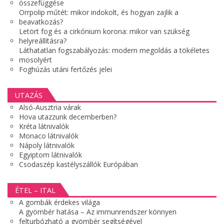
összefüggése
Orrpolip műtét: mikor indokolt, és hogyan zajlik a
beavatkozás?
Letört fog és a cirkónium korona: mikor van szükség
helyreállításra?
Láthatatlan fogszabályozás: modern megoldás a tökéletes
mosolyért
Foghúzás utáni fertőzés jelei
UTAZÁS
Alsó-Ausztria várak
Hova utazzunk decemberben?
Kréta látnivalók
Monaco látnivalók
Nápoly látnivalók
Egyiptom látnivalók
Csodaszép kastélyszállók Európában
ÉTEL – ITAL
A gombák érdekes világa
A gyömbér hatása – Az immunrendszer könnyen
felturbózható a gyömbér segítségével