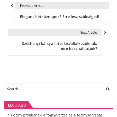
Previous Article
B
Elegáns hétköznapok? Erre lesz szükséged!
e
j
Next Article
e
Széchenyi kártya hitel kisvállalkozóknak:
g
mire használhatjuk?
y
z
é
s
Search
for:
n
a
LEGÚJABB
v
Fogíny problémák: a fogínyvérzés és a fogínysorvadás