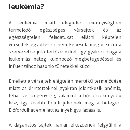
leukémia?
A leukémia miatt elégtelen mennyiségben
termelődő egészséges vérsejtek és az
egészségtelen, feladatukat ellátni képtelen
vérsejtek együttesen nem képesek megbirkózni a
szervezetbe jutó fertőzésekkel, így gyakori, hogy a
leukémiás beteg különböző megbetegedéssel és
influenzához hasonló tünetekkel küzd.
Emellett a vérsejtek elégtelen mértékű termelődése
miatt az érintetteknél gyakran jelentkezik anémia,
tehát vérszegénység, valamint a bőr érzékenyebb
lesz, így kisebb foltok jelennek meg a betegen.
Előfordulhat emellett az ínyek gyulladása is.
A daganatos sejtek hamar elkezdenek felgyűlni a