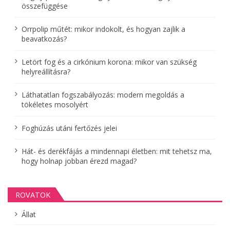
összefüggése
i
g
Orrpolip műtét: mikor indokolt, és hogyan zajlik a
beavatkozás?
á
Letört fog és a cirkónium korona: mikor van szükség
c
helyreállításra?
i
Láthatatlan fogszabályozás: modern megoldás a
ó
tökéletes mosolyért
Foghúzás utáni fertőzés jelei
Hát- és derékfájás a mindennapi életben: mit tehetsz ma,
hogy holnap jobban érezd magad?
ROVATOK
Állat