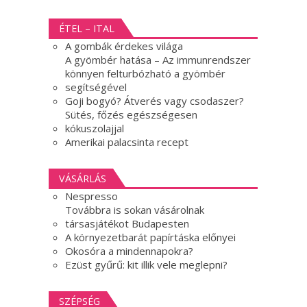
ÉTEL – ITAL
A gombák érdekes világa
A gyömbér hatása – Az immunrendszer
könnyen felturbózható a gyömbér
segítségével
Goji bogyó? Átverés vagy csodaszer?
Sütés, főzés egészségesen
kókuszolajjal
Amerikai palacsinta recept
VÁSÁRLÁS
Nespresso
Továbbra is sokan vásárolnak
társasjátékot Budapesten
A környezetbarát papírtáska előnyei
Okosóra a mindennapokra?
Ezüst gyűrű: kit illik vele meglepni?
SZÉPSÉG