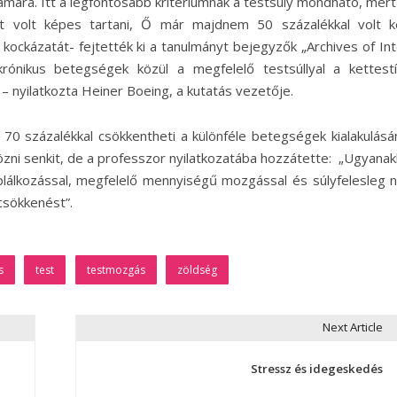
mára. Itt a legfontosabb kritériumnak a testsúly mondható, mert 
tt volt képes tartani, Ő már majdnem 50 százalékkal volt 
kockázatát- fejtették ki a tanulmányt bejegyzők „Archives of Int
krónikus betegségek közül a megfelelő testsúllyal a kettest
– nyilatkozta Heiner Boeing, a kutatás vezetője.
 70 százalékkal csökkentheti a különféle betegségek kialakulásá
ni senkit, de a professzor nyilatkozatába hozzátette: „Ugyanak
álkozással, megfelelő mennyiségű mozgással és súlyfelesleg né
-csökkenést”.
s
test
testmozgás
zöldség
Next Article
Stressz és idegeskedés