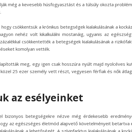
olják még a kevesebb húsfogyasztást és a túlsúly okozta problém
.
hogy csökkentsük a krónikus betegségek kialakulásának a kockáz
agyon nehéz volt kikalkulálni mostanáig, ugyanis az egészség
zázalékkal csökkentették a betegségek kialakulásának a rizikófak
téseket komolyan vették.
lapították meg, egy igen csak hosszúra nyúlt majd nyolcéves ku
közel 25 ezer személy vett részt, vegyesen férfiak és nők átla
uk az esélyeinket
vel bizonyos betegségekre nézve még érdekesebb eredmény
 hogy az egészséges életmód alapvető követelményeit betartva é
lakulásának a lehetőségét. A szívinfarktus kialakulásának a kock