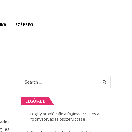
NKA
SZÉPSÉG
Search
for:
LEGÚJABB
Fogíny problémák: a fogínyvérzés és a
fogínysorvadás összefüggése
badna
ég és