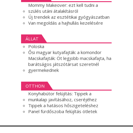
Mommy Makeover: ezt kell tudni a
szülés utáni átalakításról
Új trendek az esztétikai gyógyászatban
Van megoldás a hajhullás kezelésére
ÁLLAT
Poloska
Ősi magyar kutyafajták: a komondor
Macskafajták: Öt legjobb macskafajta, ha
barátságos játszótársat szeretnél
gyermekednek
OTTHON
Konyhabútor felújítás: Tippek a
munkalap javításához, cseréjéhez
Tippek a hatásos hőszigeteléshez
Panel fürdőszoba felújítás ötletek