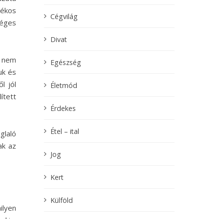
lékos
Cégvilág
séges
Divat
t nem
Egészség
uk és
l jól
Életmód
ített
Érdekes
Étel – ital
glaló
ak az
Jog
Kert
Külföld
ilyen