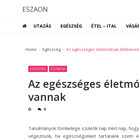
Skip
Skip
ESZAON
to
to
navigation
content
UTAZÁS
EGÉSZSÉG
ÉTEL – ITAL
VÁSÁ
Home
Egészség
Az egészséges életmódnak döbbenete
EGÉSZSÉG
ÉLETMÓD
Az egészséges életm
vannak
0
Tanulmányok tömkelege születik nap mint nap, hog
végeznünk, ha egészségünket tartanánk szem elő