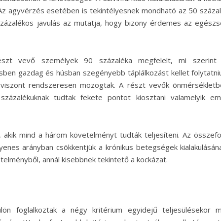
. Az agyvérzés esetében is tekintélyesnek mondható az 50 száza
százalékos javulás az mutatja, hogy bizony érdemes az egész
 részt vevő személyek 90 százaléka megfelelt, mi szerin
ben gazdag és húsban szegényebb táplálkozást kellet folytatni
, viszont rendszeresen mozogtak. A részt vevők önmérsékletbő
zázalékuknak tudtak fekete pontot kiosztani valamelyik eml
 akik mind a három követelményt tudták teljesíteni. Az összefo
gyenes arányban csökkentjük a krónikus betegségek kialakulásán
telményből, annál kisebbnek tekintető a kockázat.
lön foglalkoztak a négy kritérium egyidejű teljesülésekor m