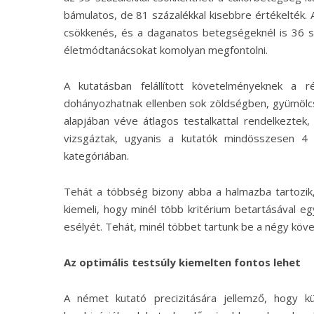
bámulatos, de 81 százalékkal kisebbre értékelték
csökkenés, és a daganatos betegségeknél is 36 
életmódtanácsokat komolyan megfontolni.
A kutatásban felállított követelményeknek a
dohányozhatnak ellenben sok zöldségben, gyümölcs
alapjában véve átlagos testalkattal rendelkeztek
vizsgáztak, ugyanis a kutatók mindösszesen 4 s
kategóriában.
Tehát a többség bizony abba a halmazba tartozik,
kiemeli, hogy minél több kritérium betartásával e
esélyét. Tehát, minél többet tartunk be a négy köve
Az optimális testsúly kiemelten fontos lehet
A német kutató precizitására jellemző, hogy kü