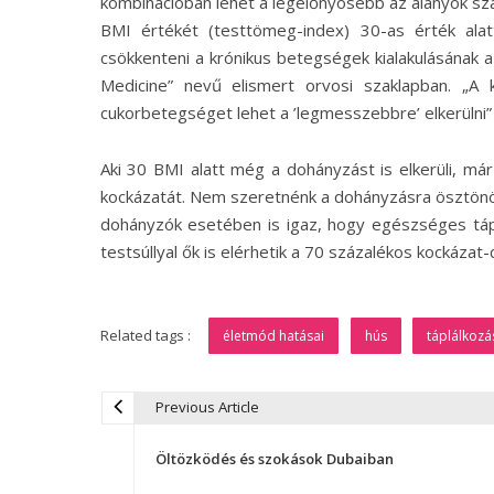
kombinációban lehet a legelőnyösebb az alanyok szá
BMI értékét (testtömeg-index) 30-as érték ala
csökkenteni a krónikus betegségek kialakulásának a 
Medicine” nevű elismert orvosi szaklapban. „A 
cukorbetegséget lehet a ’legmesszebbre’ elkerülni” 
Aki 30 BMI alatt még a dohányzást is elkerüli, már
kockázatát. Nem szeretnénk a dohányzásra ösztönöz
dohányzók esetében is igaz, hogy egészséges tápl
testsúllyal ők is elérhetik a 70 százalékos kockázat
Related tags :
életmód hatásai
hús
táplálkozá
Previous Article
B
Öltözködés és szokások Dubaiban
e