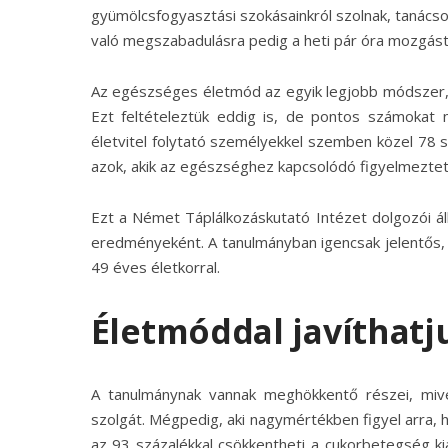
gyümölcsfogyasztási szokásainkról szolnak, tanács
való megszabadulásra pedig a heti pár óra mozgást
Az egészséges életmód az egyik legjobb módszer, 
Ezt feltételeztük eddig is, de pontos számokat n
életvitel folytató személyekkel szemben közel 78 s
azok, akik az egészséghez kapcsolódó figyelmezte
Ezt a Német Táplálkozáskutató Intézet dolgozói ál
eredményeként. A tanulmányban igencsak jelentős, 
49 éves életkorral.
Életmóddal javíthatj
A tanulmánynak vannak meghökkentő részei, mi
szolgát. Mégpedig, aki nagymértékben figyel arra,
az 93 százalékkal csökkentheti a cukorbetegség kia