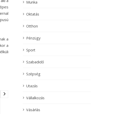
aki a
Munka
képes
ernal
Oktatás
ípusú
Otthon
Pénzügy
nak a
kor a
Sport
lküli
Szabadidő
Szépség
Utazás
Vállalkozás
Vásárlás