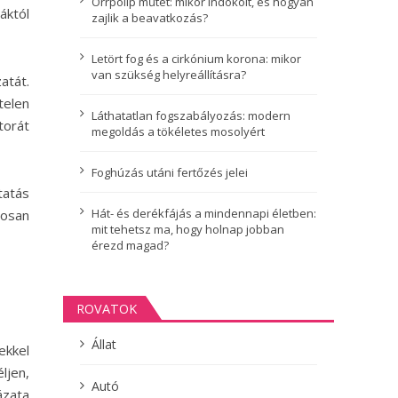
Orrpolip műtét: mikor indokolt, és hogyan
áktól
zajlik a beavatkozás?
Letört fog és a cirkónium korona: mikor
van szükség helyreállításra?
atát.
telen
Láthatatlan fogszabályozás: modern
torát
megoldás a tökéletes mosolyért
Foghúzás utáni fertőzés jelei
tatás
Hát- és derékfájás a mindennapi életben:
gosan
mit tehetsz ma, hogy holnap jobban
érezd magad?
ROVATOK
Állat
ekkel
ljen,
Autó
ázata