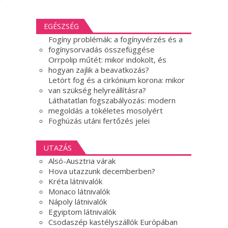
EGÉSZSÉG
Fogíny problémák: a fogínyvérzés és a
fogínysorvadás összefüggése
Orrpolip műtét: mikor indokolt, és
hogyan zajlik a beavatkozás?
Letört fog és a cirkónium korona: mikor
van szükség helyreállításra?
Láthatatlan fogszabályozás: modern
megoldás a tökéletes mosolyért
Foghúzás utáni fertőzés jelei
UTAZÁS
Alsó-Ausztria várak
Hova utazzunk decemberben?
Kréta látnivalók
Monaco látnivalók
Nápoly látnivalók
Egyiptom látnivalók
Csodaszép kastélyszállók Európában