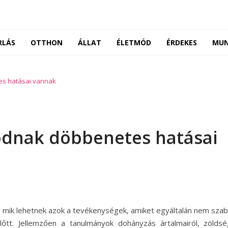
RLÁS
OTTHON
ÁLLAT
ÉLETMÓD
ÉRDEKES
MU
s hatásai vannak
ódnak döbbenetes hatásai
y mik lehetnek azok a tevékenységek, amiket egyáltalán nem sza
tt. Jellemzően a tanulmányok dohányzás ártalmairól, zölds