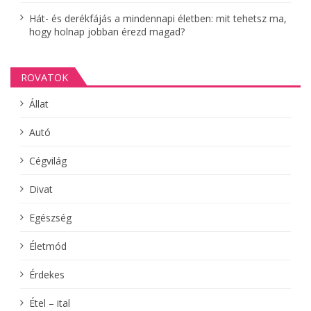
Hát- és derékfájás a mindennapi életben: mit tehetsz ma,
hogy holnap jobban érezd magad?
ROVATOK
Állat
Autó
Cégvilág
Divat
Egészség
Életmód
Érdekes
Étel – ital