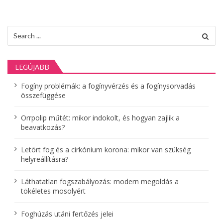
z
é
Search
s
for:
n
LEGÚJABB
a
Fogíny problémák: a fogínyvérzés és a fogínysorvadás
v
összefüggése
i
Orrpolip műtét: mikor indokolt, és hogyan zajlik a
g
beavatkozás?
á
Letört fog és a cirkónium korona: mikor van szükség
helyreállításra?
c
i
Láthatatlan fogszabályozás: modern megoldás a
tökéletes mosolyért
ó
Foghúzás utáni fertőzés jelei