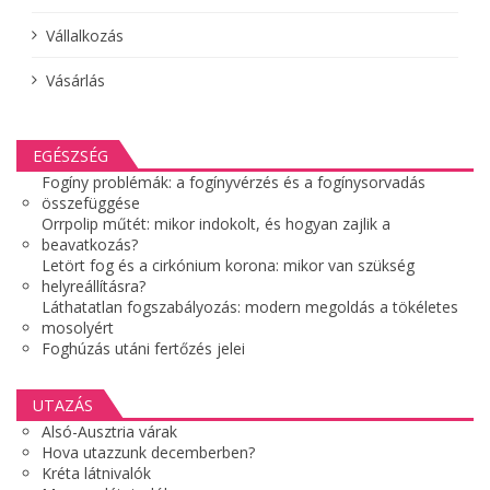
Vállalkozás
Vásárlás
EGÉSZSÉG
Fogíny problémák: a fogínyvérzés és a fogínysorvadás
összefüggése
Orrpolip műtét: mikor indokolt, és hogyan zajlik a
beavatkozás?
Letört fog és a cirkónium korona: mikor van szükség
helyreállításra?
Láthatatlan fogszabályozás: modern megoldás a tökéletes
mosolyért
Foghúzás utáni fertőzés jelei
UTAZÁS
Alsó-Ausztria várak
Hova utazzunk decemberben?
Kréta látnivalók