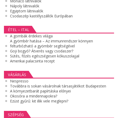
Monaco látnivalók
Nápoly látnivalók
Egyiptom látnivalók
Csodaszép kastélyszállók Európában
ÉTEL – ITAL
A gombák érdekes világa
A gyömbér hatása – Az immunrendszer könnyen
felturbózható a gyömbér segítségével
Goji bogyó? Átverés vagy csodaszer?
Sütés, főzés egészségesen kókuszolajjal
Amerikai palacsinta recept
VÁSÁRLÁS
Nespresso
Továbbra is sokan vásárolnak társasjátékot Budapesten
A környezetbarát papírtáska előnyei
Okosóra a mindennapokra?
Ezüst gyűrű: kit illik vele meglepni?
SZÉPSÉG