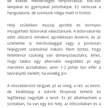
de ezeket mesterséges fényforrással, sok-sok
lámpával és gyertyával pótolhatjuk. Ez nemcsak a
hangulatunk, de szemünk világa miatt is fontos.
Hely szűkében muszáj apróbb és könnyen
mozgatható bútorokat választanunk. A bútorvásárlás
előtt célszerű mindent aprólékosan lemérni, és az
üzletekbe is mérőszalaggal vagy a pontosan
feljegyzett számokkal indulni. Nem biztos, hogy
feltétlenül szükség van dohányzóasztalra, lehet,
hogy találsz egy alternatív megoldást pl. egy
marokkói asztalkában, amin 1-2 pohár bor elfér a
távirányító mellett, ha vendég jön.
A visszatükröző tárgyak, pl. az üveg, a réz, az eozin,
de kiváltképp a tükrök fényessé tehetik és
legfőképp nagyítják a teret. Ez jól alkalmazható a
szobában, ha van egy kis hely, az előszobában és a