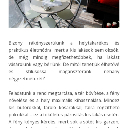
Bizony rákényszerülünk a helytakarékos és
praktikus életmódra, mert a kis lakások sem olcsók,
de még mindig megfizethetőbbek, ha lakást
vásárolunk vagy bérlünk. De mitől tehetjük élhetővé
és stílusossá magánszféránk néhány
négyzetméterét?
Feladatunk a rend megtartása, a tér bővítése, a fény
növelése és a hely maximális kihasználása. Mindez
kis bútorokkal, tároló kosarakkal, falra rögzíthető
polcokkal – ez a tökéletes párosítás kis lakás esetén.
A fény kényes kérdés, mert sok a sötét kis garzon,