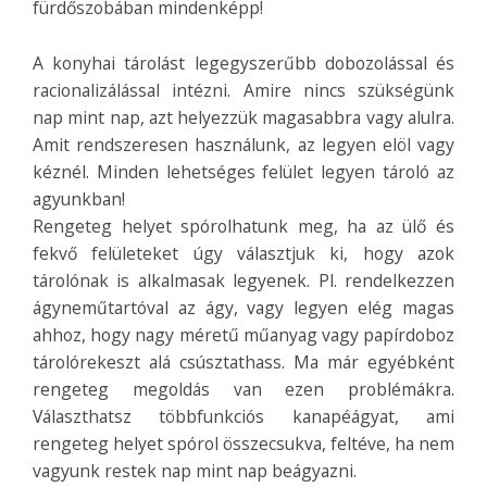
fürdőszobában mindenképp!
A konyhai tárolást legegyszerűbb dobozolással és
racionalizálással intézni. Amire nincs szükségünk
nap mint nap, azt helyezzük magasabbra vagy alulra.
Amit rendszeresen használunk, az legyen elöl vagy
kéznél. Minden lehetséges felület legyen tároló az
agyunkban!
Rengeteg helyet spórolhatunk meg, ha az ülő és
fekvő felületeket úgy választjuk ki, hogy azok
tárolónak is alkalmasak legyenek. Pl. rendelkezzen
ágyneműtartóval az ágy, vagy legyen elég magas
ahhoz, hogy nagy méretű műanyag vagy papírdoboz
tárolórekeszt alá csúsztathass. Ma már egyébként
rengeteg megoldás van ezen problémákra.
Választhatsz többfunkciós kanapéágyat, ami
rengeteg helyet spórol összecsukva, feltéve, ha nem
vagyunk restek nap mint nap beágyazni.