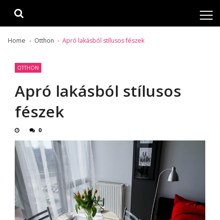
Skip
Skip
to
to
navigation
content
Home
Otthon
Apró lakásból stílusos fészek
OTTHON
Apró lakásból stílusos
fészek
0