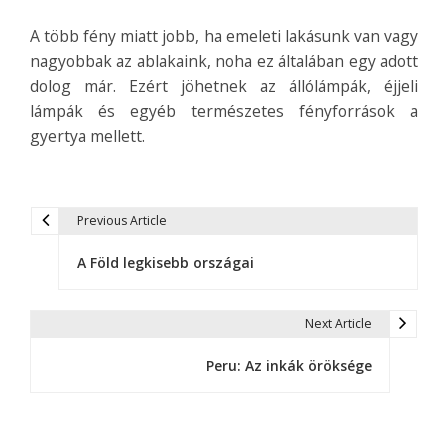
A több fény miatt jobb, ha emeleti lakásunk van vagy
nagyobbak az ablakaink, noha ez általában egy adott
dolog már. Ezért jöhetnek az állólámpák, éjjeli
lámpák és egyéb természetes fényforrások a
gyertya mellett.
Previous Article
B
A Föld legkisebb országai
e
j
Next Article
e
Peru: Az inkák öröksége
g
y