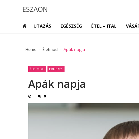
Skip
Skip
ESZAON
to
to
navigation
content
UTAZÁS
EGÉSZSÉG
ÉTEL – ITAL
VÁSÁ
Home
Életmód
Apák napja
ÉLETMÓD
ÉRDEKES
Apák napja
0