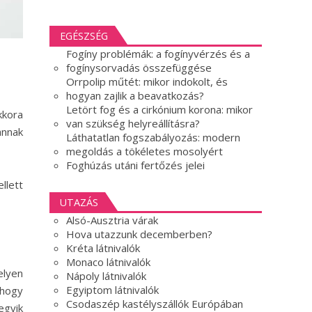
EGÉSZSÉG
Fogíny problémák: a fogínyvérzés és a
fogínysorvadás összefüggése
Orrpolip műtét: mikor indokolt, és
hogyan zajlik a beavatkozás?
Letört fog és a cirkónium korona: mikor
kkora
van szükség helyreállításra?
annak
Láthatatlan fogszabályozás: modern
megoldás a tökéletes mosolyért
Foghúzás utáni fertőzés jelei
llett
UTAZÁS
Alsó-Ausztria várak
Hova utazzunk decemberben?
Kréta látnivalók
Monaco látnivalók
elyen
Nápoly látnivalók
Egyiptom látnivalók
 hogy
Csodaszép kastélyszállók Európában
egyik