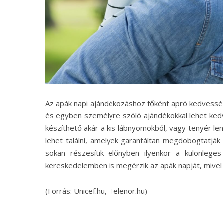
Az apák napi ajándékozáshoz főként apró kedvessége
és egyben személyre szóló ajándékokkal lehet ked
készíthető akár a kis lábnyomokból, vagy tenyér le
lehet találni, amelyek garantáltan megdobogtatjá
sokan részesítik előnyben ilyenkor a különlege
kereskedelemben is megérzik az apák napját, mivel j
(Forrás: Unicef.hu, Telenor.hu)