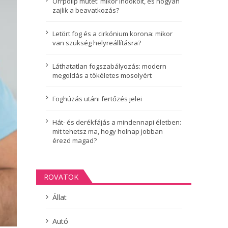
Orrpolip műtét: mikor indokolt, és hogyan
zajlik a beavatkozás?
Letört fog és a cirkónium korona: mikor
van szükség helyreállításra?
Láthatatlan fogszabályozás: modern
megoldás a tökéletes mosolyért
Foghúzás utáni fertőzés jelei
Hát- és derékfájás a mindennapi életben:
mit tehetsz ma, hogy holnap jobban
érezd magad?
ROVATOK
Állat
Autó