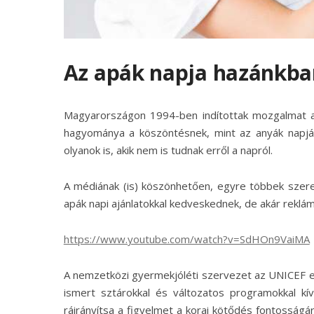
Az apák napja hazánkba
Magyarországon 1994-ben indítottak mozgalmat a 
hagyománya a köszöntésnek, mint az anyák napjá
olyanok is, akik nem is tudnak erről a napról.
A médiának (is) köszönhetően, egyre többek szer
apák napi ajánlatokkal kedveskednek, de akár reklámo
https://www.youtube.com/watch?v=SdHOn9VaiMA
A nemzetközi gyermekjóléti szervezet az UNICEF e
ismert sztárokkal és változatos programokkal kív
ráirányítsa a figyelmet a korai kötődés fontosság