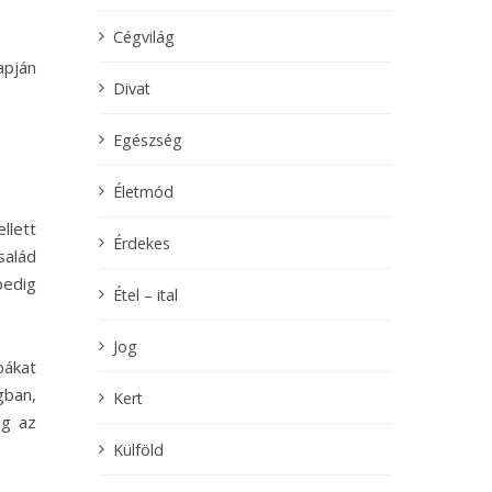
Cégvilág
apján
Divat
Egészség
Életmód
llett
Érdekes
salád
pedig
Étel – ital
Jog
pákat
gban,
Kert
eg az
Külföld