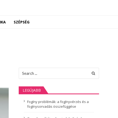
NKA
SZÉPSÉG
Search
for:
LEGÚJABB
Fogíny problémák: a fogínyvérzés és a
fogínysorvadás összefüggése