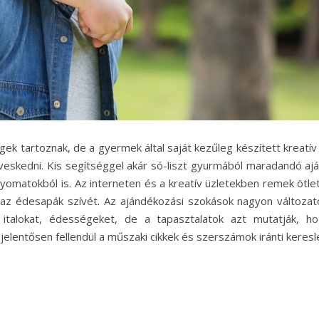
k tartoznak, de a gyermek által saját kezűleg készített kreatív
veskedni. Kis segítséggel akár só-liszt gyurmából maradandó aj
nyomatokból is. Az interneten és a kreatív üzletekben remek ötle
k az édesapák szívét. Az ajándékozási szokások nagyon változat
s italokat, édességeket, de a tapasztalatok azt mutatják, h
elentősen fellendül a műszaki cikkek és szerszámok iránti keresle