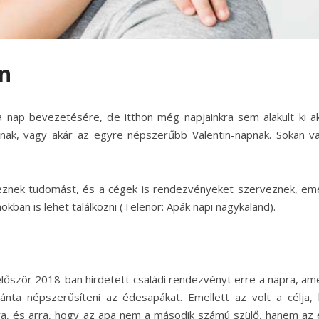
n
nap bevezetésére, de itthon még napjainkra sem alakult ki a
nak, vagy akár az egyre népszerűbb Valentin-napnak. Sokan v
eznek tudomást, és a cégek is rendezvényeket szerveznek, eme
kban is lehet találkozni (Telenor: Apák napi nagykaland).
lőször 2018-ban hirdetett családi rendezvényt erre a napra, am
ánta népszerűsíteni az édesapákat. Emellett az volt a célja,
ára, és arra, hogy az apa nem a második számú szülő, hanem az 