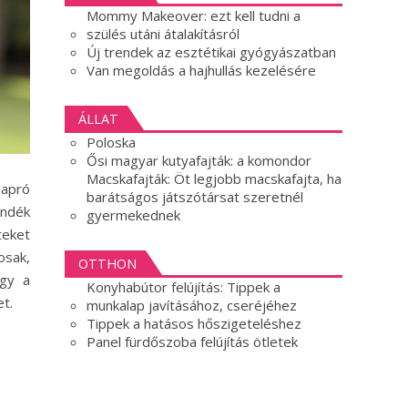
Mommy Makeover: ezt kell tudni a
szülés utáni átalakításról
Új trendek az esztétikai gyógyászatban
Van megoldás a hajhullás kezelésére
ÁLLAT
Poloska
Ősi magyar kutyafajták: a komondor
Macskafajták: Öt legjobb macskafajta, ha
 apró
barátságos játszótársat szeretnél
ándék
gyermekednek
teket
osak,
OTTHON
ogy a
Konyhabútor felújítás: Tippek a
t.
munkalap javításához, cseréjéhez
Tippek a hatásos hőszigeteléshez
Panel fürdőszoba felújítás ötletek