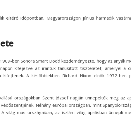
ik eltérő időpontban, Magyarországon június harmadik vasárn
nete
el, 1909-ben Sonora Smart Dodd kezdeményezte, hogy az anyák me
on kifejezve az irántuk tanúsított tiszteletet, amellyel a c
én kifejtenek. A későbbiekben Richard Nixon elnök 1972-ben 
 vallású országokban Szent József napján ünnepelték meg az a
ák védőszentjének. Néhány európai országban, mint Spanyolorszá
A világ más országaiban, az iszlám világ áprilisban ünnepli m