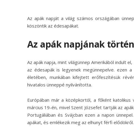
Az apák napját a világ számos országában ünnepl
köszöntik az édesapákat.
Az apák napjának törté
Az apák napja, mint világünnep Amerikából indult 
az édesapák is legyenek megünnepelve. ezen a nap
életében, munkában kifejtett erőfeszítésük rév
hivatalos ünneppé nyilvánította.
Európában már a középkortól, a főként katolikus
március 19-én, mivel Szent Józsefet tartják az ap
Portugáliában és Svájcban ezen a napon ünnepel. 
apákat, és emlékezik meg az elhunyt férfi elődökről.