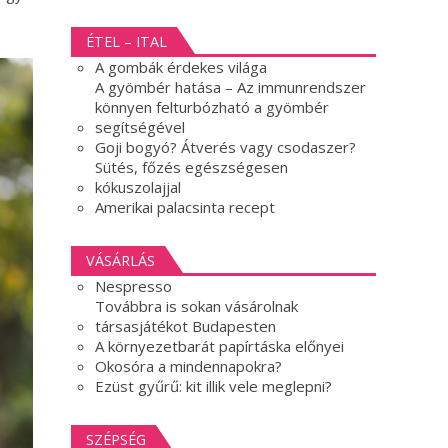
ÉTEL – ITAL
A gombák érdekes világa
A gyömbér hatása – Az immunrendszer
könnyen felturbózható a gyömbér
segítségével
Goji bogyó? Átverés vagy csodaszer?
Sütés, főzés egészségesen
kókuszolajjal
Amerikai palacsinta recept
VÁSÁRLÁS
Nespresso
Továbbra is sokan vásárolnak
társasjátékot Budapesten
A környezetbarát papírtáska előnyei
Okosóra a mindennapokra?
Ezüst gyűrű: kit illik vele meglepni?
SZÉPSÉG