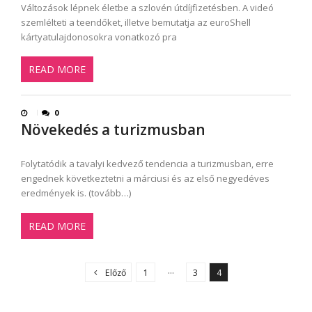
Változások lépnek életbe a szlovén útdíjfizetésben. A videó
szemlélteti a teendőket, illetve bemutatja az euroShell
kártyatulajdonosokra vonatkozó pra
READ MORE
0
Növekedés a turizmusban
Folytatódik a tavalyi kedvező tendencia a turizmusban, erre
engednek következtetni a márciusi és az első negyedéves
eredmények is. (tovább…)
READ MORE
B
e
…
Előző
1
3
4
j
e