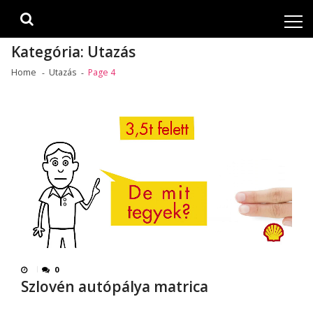
Skip
Skip
to
to
navigation
content
Kategória:
Utazás
Home
Utazás
Page 4
0
Szlovén autópálya matrica