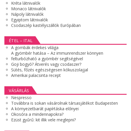
Kréta látnivalók
Monaco látnivalók
Nápoly látnivalók
Egyiptom látnivalók
Csodaszép kastélyszállók Európában
ÉTEL – ITAL
A gombák érdekes világa
A gyömbér hatása – Az immunrendszer könnyen
felturbózható a gyömbér segítségével
Goji bogyó? Átverés vagy csodaszer?
Sütés, főzés egészségesen kókuszolajjal
Amerikai palacsinta recept
VÁSÁRLÁS
Nespresso
Továbbra is sokan vásárolnak társasjátékot Budapesten
A környezetbarát papírtáska előnyei
Okosóra a mindennapokra?
Ezüst gyűrű: kit illik vele meglepni?