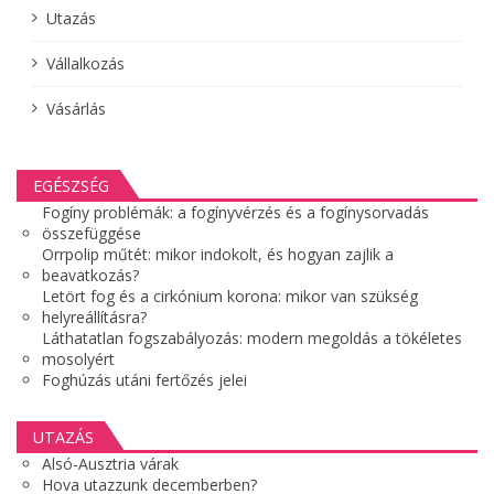
Utazás
Vállalkozás
Vásárlás
EGÉSZSÉG
Fogíny problémák: a fogínyvérzés és a fogínysorvadás
összefüggése
Orrpolip műtét: mikor indokolt, és hogyan zajlik a
beavatkozás?
Letört fog és a cirkónium korona: mikor van szükség
helyreállításra?
Láthatatlan fogszabályozás: modern megoldás a tökéletes
mosolyért
Foghúzás utáni fertőzés jelei
UTAZÁS
Alsó-Ausztria várak
Hova utazzunk decemberben?