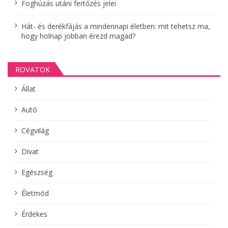
Foghúzás utáni fertőzés jelei
Hát- és derékfájás a mindennapi életben: mit tehetsz ma,
hogy holnap jobban érezd magad?
ROVATOK
Állat
Autó
Cégvilág
Divat
Egészség
Életmód
Érdekes