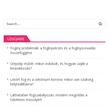
g
y
z
Search
é
for:
s
LEGÚJABB
e
k
Fogíny problémák: a fogínyvérzés és a fogínysorvadás
összefüggése
l
a
Orrpolip műtét: mikor indokolt, és hogyan zajlik a
p
beavatkozás?
o
Letört fog és a cirkónium korona: mikor van szükség
z
helyreállításra?
á
Láthatatlan fogszabályozás: modern megoldás a
s
tökéletes mosolyért
a