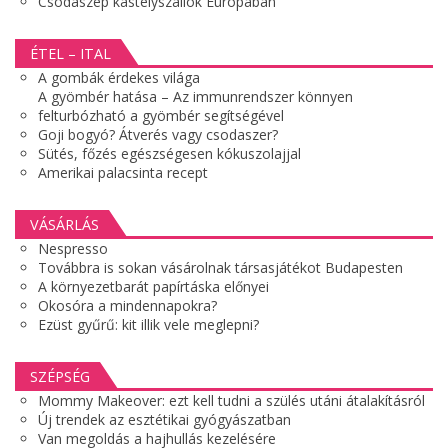
Csodaszép kastélyszállók Európában
ÉTEL – ITAL
A gombák érdekes világa
A gyömbér hatása – Az immunrendszer könnyen
felturbózható a gyömbér segítségével
Goji bogyó? Átverés vagy csodaszer?
Sütés, főzés egészségesen kókuszolajjal
Amerikai palacsinta recept
VÁSÁRLÁS
Nespresso
Továbbra is sokan vásárolnak társasjátékot Budapesten
A környezetbarát papírtáska előnyei
Okosóra a mindennapokra?
Ezüst gyűrű: kit illik vele meglepni?
SZÉPSÉG
Mommy Makeover: ezt kell tudni a szülés utáni átalakításról
Új trendek az esztétikai gyógyászatban
Van megoldás a hajhullás kezelésére