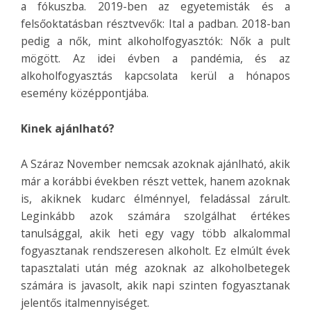
a fókuszba. 2019-ben az egyetemisták és a
felsőoktatásban résztvevők: Ital a padban. 2018-ban
pedig a nők, mint alkoholfogyasztók: Nők a pult
mögött. Az idei évben a pandémia, és az
alkoholfogyasztás kapcsolata kerül a hónapos
esemény középpontjába.
Kinek ajánlható?
A Száraz November nemcsak azoknak ajánlható, akik
már a korábbi években részt vettek, hanem azoknak
is, akiknek kudarc élménnyel, feladással zárult.
Leginkább azok számára szolgálhat értékes
tanulsággal, akik heti egy vagy több alkalommal
fogyasztanak rendszeresen alkoholt. Ez elmúlt évek
tapasztalati után még azoknak az alkoholbetegek
számára is javasolt, akik napi szinten fogyasztanak
jelentős italmennyiséget.