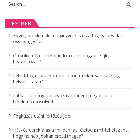
Search
n
for:
a
LEGÚJABB
v
Fogíny problémák: a fogínyvérzés és a fogínysorvadás
i
összefüggése
g
Orrpolip műtét: mikor indokolt, és hogyan zajlik a
á
beavatkozás?
c
Letört fog és a cirkónium korona: mikor van szükség
helyreállításra?
i
ó
Láthatatlan fogszabályozás: modern megoldás a
tökéletes mosolyért
Foghúzás utáni fertőzés jelei
Hát- és derékfájás a mindennapi életben: mit tehetsz ma,
hogy holnap jobban érezd magad?