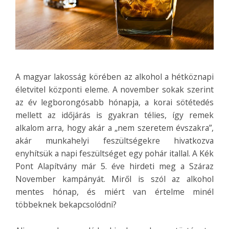
A magyar lakosság körében az alkohol a hétköznapi
életvitel központi eleme. A november sokak szerint
az év legborongósabb hónapja, a korai sötétedés
mellett az időjárás is gyakran télies, így remek
alkalom arra, hogy akár a „nem szeretem évszakra”,
akár munkahelyi feszültségekre hivatkozva
enyhítsük a napi feszültséget egy pohár itallal.
A Kék
Pont Alapítvány már 5. éve hirdeti meg a Száraz
November kampányát. Miről is szól az alkohol
mentes hónap, és miért van értelme minél
többeknek bekapcsolódni?