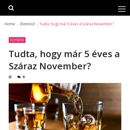
Skip
Skip
to
to
navigation
content
Home
Életmód
Tudta, hogy már 5 éves a Száraz November?
ÉLETMÓD
Tudta, hogy már 5 éves a
Száraz November?
0