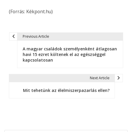
(Forrás: Kékpont.hu)
Previous Article
B
A magyar családok személyenként átlagosan
e
havi 15 ezret költenek el az egészséggel
kapcsolatosan
j
e
Next Article
g
Mit tehetünk az élelmiszerpazarlás ellen?
y
z
é
s