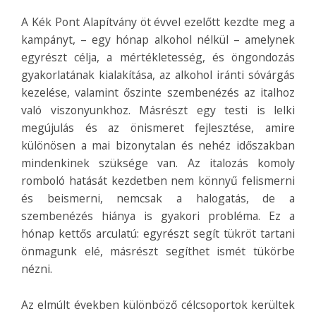
A Kék Pont Alapítvány öt évvel ezelőtt kezdte meg a
kampányt, – egy hónap alkohol nélkül – amelynek
egyrészt célja, a mértékletesség, és öngondozás
gyakorlatának kialakítása, az alkohol iránti sóvárgás
kezelése, valamint őszinte szembenézés az italhoz
való viszonyunkhoz. Másrészt egy testi is lelki
megújulás és az önismeret fejlesztése, amire
különösen a mai bizonytalan és nehéz időszakban
mindenkinek szüksége van. Az italozás komoly
romboló hatását kezdetben nem könnyű felismerni
és beismerni, nemcsak a halogatás, de a
szembenézés hiánya is gyakori probléma. Ez a
hónap kettős arculatú: egyrészt segít tükröt tartani
önmagunk elé, másrészt segíthet ismét tükörbe
nézni.
Az elmúlt években különböző célcsoportok kerültek