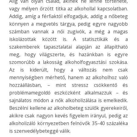
Alig van olyan család, akinek ne lenne története,
vagy mélyen őrzött titka az alkohollal kapcsolatban.
Addig, amíg a férfiaktól elfogadjuk, addig a nőbeteg
könnyen a megvetés tárgya, pedig egyre nagyobb
számban vannak a női zugivók, a még a magas
iskolázottak között is. A statisztikák és a
szakemberek tapasztalatai alapján az állapítható
meg, hogy világszerte, és hazánkban is egyre
szomorúbb a lakosság alkoholfogyasztási szokása.
Az is kiderült, hogy a változás nem csak
mennyiségben mérhető, hanem az alkoholhoz való
hozzáállásban, – mint stressz csökkentő és
problémamegoldó eszközként alkalmazzuk – és
sajnálatos módon a nők alkoholizálása is emelkedik.
Beszélni kellene az alkoholbeteg szülők gyerekeiről,
akikre csak nagyon kevés figyelem irányul, pedig az
alkoholizáló környezetben felnövők 35-40 százaléka
is szenvedélybeteggé válik.