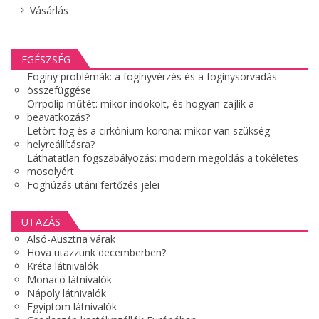
Vásárlás
EGÉSZSÉG
Fogíny problémák: a fogínyvérzés és a fogínysorvadás
összefüggése
Orrpolip műtét: mikor indokolt, és hogyan zajlik a
beavatkozás?
Letört fog és a cirkónium korona: mikor van szükség
helyreállításra?
Láthatatlan fogszabályozás: modern megoldás a tökéletes
mosolyért
Foghúzás utáni fertőzés jelei
UTAZÁS
Alsó-Ausztria várak
Hova utazzunk decemberben?
Kréta látnivalók
Monaco látnivalók
Nápoly látnivalók
Egyiptom látnivalók