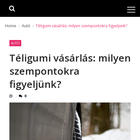
Skip
Skip
to
to
navigation
content
Home
Autó
Téligumi vásárlás: milyen szempontokra figyeljünk?
AUTÓ
Téligumi vásárlás: milyen
szempontokra
figyeljünk?
0