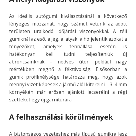
Az ideális autógumi kiválasztásánál a következő
lényeges mozzanat, hogy számot vetünk az adott
területen uralkodó időjárási viszonyokkal. A téli
gumiknál az eső, a jég, a latyak, a hó jelentik azokat a
tényezőket, amelyek fennállása esetén is
hatékonyan kell tudni teljesíteniük új
abroncsainknak – nedves úton például nagy
mértékben megnő a féktávolság. Elsősorban a
gumik profilmélysége határozza meg, hogy azok
mennyi vizet képesek a jármű alól kiterelni – 3-4 mm
környékén már erősen ajánlott lecserélni a régi
szetteket egy új garnitúrára.
A felhasználási körülmények
A biztonságos vezetéshez más típusú gumikra lesz