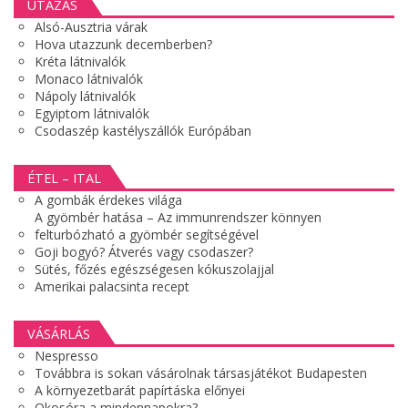
UTAZÁS
Alsó-Ausztria várak
Hova utazzunk decemberben?
Kréta látnivalók
Monaco látnivalók
Nápoly látnivalók
Egyiptom látnivalók
Csodaszép kastélyszállók Európában
ÉTEL – ITAL
A gombák érdekes világa
A gyömbér hatása – Az immunrendszer könnyen
felturbózható a gyömbér segítségével
Goji bogyó? Átverés vagy csodaszer?
Sütés, főzés egészségesen kókuszolajjal
Amerikai palacsinta recept
VÁSÁRLÁS
Nespresso
Továbbra is sokan vásárolnak társasjátékot Budapesten
A környezetbarát papírtáska előnyei
Okosóra a mindennapokra?