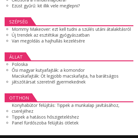
Ezüst gyűrű: kit illik vele meglepni?
SZÉPSÉG
Mommy Makeover: ezt kell tudni a szülés utáni átalakításról
Új trendek az esztétikai gyógyászatban
Van megoldás a hajhullás kezelésére
ÁLLAT
Poloska
Ősi magyar kutyafajták: a komondor
Macskafajták: Öt legjobb macskafajta, ha barátságos
játszótársat szeretnél gyermekednek
OTTHON
Konyhabútor felújítás: Tippek a munkalap javításához,
cseréjéhez
Tippek a hatásos hőszigeteléshez
Panel fürdőszoba felújítás ötletek