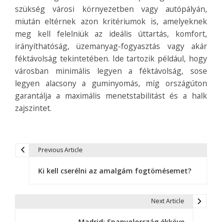
szükség városi környezetben vagy autópályán,
miután eltérnek azon kritériumok is, amelyeknek
meg kell felelniük az ideális úttartás, komfort,
irányíthatóság, üzemanyag-fogyasztás vagy akár
féktávolság tekintetében. Ide tartozik például, hogy
városban minimális legyen a féktávolság, sose
legyen alacsony a guminyomás, míg országúton
garantálja a maximális menetstabilitást és a halk
zajszintet.
Previous Article
B
Ki kell cserélni az amalgám fogtömésemet?
e
j
Next Article
e
Madrid: Spanyolország ékköve