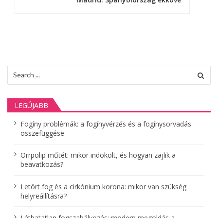
g
y
z
é
Search
s
for:
n
LEGÚJABB
a
Fogíny problémák: a fogínyvérzés és a fogínysorvadás
v
összefüggése
i
Orrpolip műtét: mikor indokolt, és hogyan zajlik a
g
beavatkozás?
á
Letört fog és a cirkónium korona: mikor van szükség
helyreállításra?
c
Láthatatlan fogszabályozás: modern megoldás a