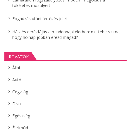
i
tökéletes mosolyért
ó
Foghúzás utáni fertőzés jelei
Hát- és derékfájás a mindennapi életben: mit tehetsz ma,
hogy holnap jobban érezd magad?
ROVATOK
Állat
Autó
Cégvilág
Divat
Egészség
Életmód