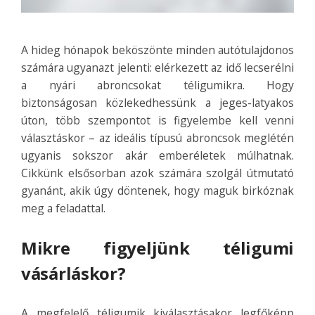
A hideg hónapok beköszönte minden autótulajdonos
számára ugyanazt jelenti: elérkezett az idő lecserélni
a nyári abroncsokat téligumikra. Hogy
biztonságosan közlekedhessünk a jeges-latyakos
úton, több szempontot is figyelembe kell venni
választáskor – az ideális típusú abroncsok meglétén
ugyanis sokszor akár emberéletek múlhatnak.
Cikkünk elsősorban azok számára szolgál útmutató
gyanánt, akik úgy döntenek, hogy maguk birkóznak
meg a feladattal.
Mikre figyeljünk téligumi
vásárláskor?
A megfelelő téligumik kiválasztásakor legfőképp