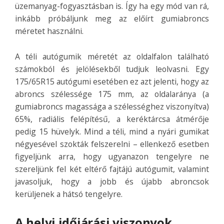
üzemanyag-fogyasztásban is. Így ha egy mód van rá,
inkább próbáljunk meg az előírt gumiabroncs
méretet használni.
A téli autógumik méretét az oldalfalon található
számokból és jelölésekből tudjuk leolvasni. Egy
175/65R15 autógumi esetében ez azt jelenti, hogy az
abroncs szélessége 175 mm, az oldalaránya (a
gumiabroncs magassága a szélességhez viszonyítva)
65%, radiális felépítésű, a keréktárcsa átmérője
pedig 15 hüvelyk. Mind a téli, mind a nyári gumikat
négyesével szokták felszerelni – ellenkező esetben
figyeljünk arra, hogy ugyanazon tengelyre ne
szereljünk fel két eltérő fajtájú autógumit, valamint
javasoljuk, hogy a jobb és újabb abroncsok
kerüljenek a hátsó tengelyre.
A helyi időjárási viszonyok