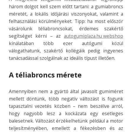
három dolgot kell szem előtt tartani: a gumiabroncs
méretét, a lokális időjárási viszonyokat, valamint a
felhasználási körülményeket. Tipp: ha most először
vásárolunk téliabroncsokat, érdemes szakértő
segítséget kérni – az
autogumiplaza.hu webshop
kínálatában több ezer autógumi közül
válogathatunk, szakértő kollégáik pedig ingyenes
tanácsadással szolgálnak az ideális típust illetően.
A téliabroncs mérete
Amennyiben nem a gyártó által javasolt gumiméret
mellett döntünk, több negatív változást is fogunk
tapasztalni vezetés közben – nem beszélve arról,
hogy nagyobb lesz a kockázata egy esetleges
balesetnek. Változást érzékelhetünk például a motor
teljesítményében, emellett a fékezésben és az