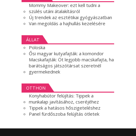
Mommy Makeover: ezt kell tudni a
szülés utáni átalakításról
Új trendek az esztétikai gyógyászatban
Van megoldás a hajhullás kezelésére
ÁLLAT
Poloska
Ősi magyar kutyafajták: a komondor
Macskafajták: Öt legjobb macskafajta, ha
barátságos játszótársat szeretnél
gyermekednek
OTTHON
Konyhabútor felújítás: Tippek a
munkalap javításához, cseréjéhez
Tippek a hatásos hőszigeteléshez
Panel fürdőszoba felújítás ötletek