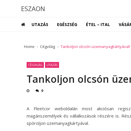
Skip
Skip
ESZAON
to
to
navigation
content
UTAZÁS
EGÉSZSÉG
ÉTEL – ITAL
VÁSÁ
Home
Cégvilág
Tankoljon olcsón üzemanyagkártyával!
CÉGVILÁG
UTAZÁS
Tankoljon olcsón üz
0
A Fleetcor weboldalán most akciósan regiszt
magánszemélyek és vállalkozások részére is.
Rész
spóroljon üzemanyagkártyával.