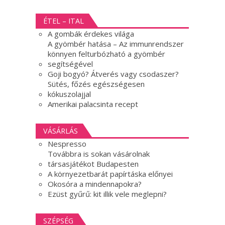
ÉTEL – ITAL
A gombák érdekes világa
A gyömbér hatása – Az immunrendszer
könnyen felturbózható a gyömbér
segítségével
Goji bogyó? Átverés vagy csodaszer?
Sütés, főzés egészségesen
kókuszolajjal
Amerikai palacsinta recept
VÁSÁRLÁS
Nespresso
Továbbra is sokan vásárolnak
társasjátékot Budapesten
A környezetbarát papírtáska előnyei
Okosóra a mindennapokra?
Ezüst gyűrű: kit illik vele meglepni?
SZÉPSÉG