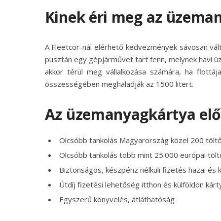
Kinek éri meg az üzema
A Fleetcor-nál elérhető kedvezmények sávosan vált
pusztán egy gépjárművet tart fenn, melynek havi 
akkor térül meg vállalkozása számára, ha flottá
összességében meghaladják az 1500 litert.
Az üzemanyagkártya elő
Olcsóbb tankolás Magyarország közel 200 tölt
Olcsóbb tankolás több mint 25.000 európai töl
Biztonságos, készpénz nélküli fizetés hazai és k
Útdíj fizetési lehetőség itthon és külföldön kár
Egyszerű könyvelés, átláthatóság