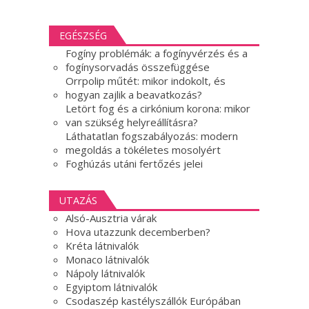
EGÉSZSÉG
Fogíny problémák: a fogínyvérzés és a
fogínysorvadás összefüggése
Orrpolip műtét: mikor indokolt, és
hogyan zajlik a beavatkozás?
Letört fog és a cirkónium korona: mikor
van szükség helyreállításra?
Láthatatlan fogszabályozás: modern
megoldás a tökéletes mosolyért
Foghúzás utáni fertőzés jelei
UTAZÁS
Alsó-Ausztria várak
Hova utazzunk decemberben?
Kréta látnivalók
Monaco látnivalók
Nápoly látnivalók
Egyiptom látnivalók
Csodaszép kastélyszállók Európában