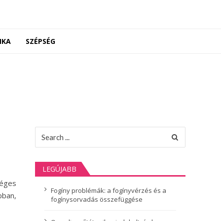
NKA
SZÉPSÉG
Search
for:
LEGÚJABB
séges
Fogíny problémák: a fogínyvérzés és a
bban,
fogínysorvadás összefüggése