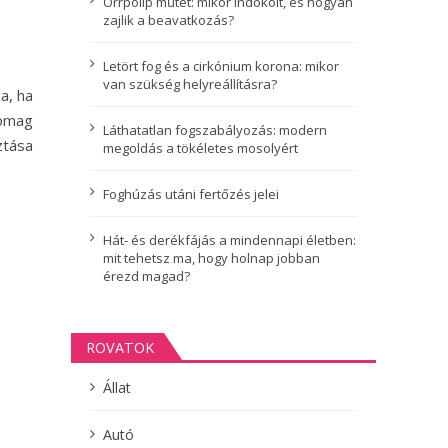
Orrpolip műtét: mikor indokolt, és hogyan
zajlik a beavatkozás?
Letört fog és a cirkónium korona: mikor
van szükség helyreállításra?
a, ha
somag
Láthatatlan fogszabályozás: modern
ztása
megoldás a tökéletes mosolyért
Foghúzás utáni fertőzés jelei
Hát- és derékfájás a mindennapi életben:
mit tehetsz ma, hogy holnap jobban
érezd magad?
ROVATOK
Állat
Autó