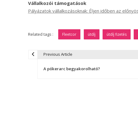
Vállalkozói támogatások
Pályázatok vállalkozásoknak: Éljen időben az előny
Related tags :
Fleetcor
útdíj
útdíj fizetés
Previous Article
B
A pókerarc begyakorolható?
e
j
e
g