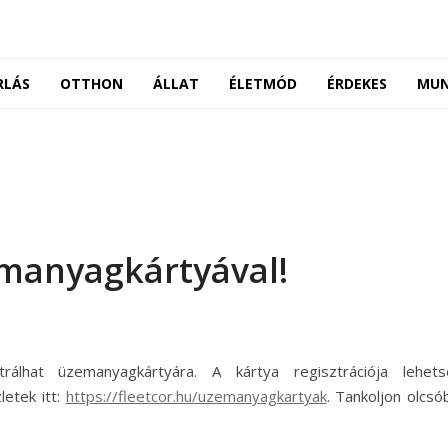
RLÁS
OTTHON
ÁLLAT
ÉLETMÓD
ÉRDEKES
MU
emanyagkártyával!
rálhat üzemanyagkártyára. A kártya regisztrációja lehet
letek itt:
https://fleetcor.hu/uzemanyagkartyak
. Tankoljon olcsó