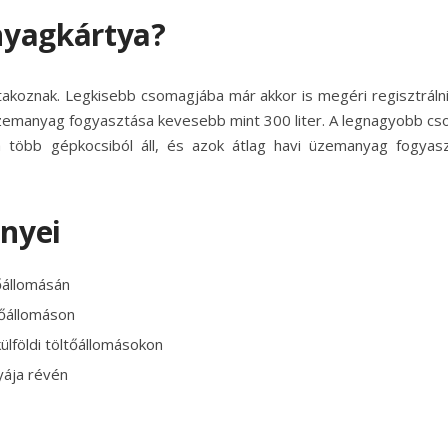
nyagkártya?
akoznak. Legkisebb csomagjába már akkor is megéri regisztrálni
üzemanyag fogyasztása kevesebb mint 300 liter. A legnagyobb c
ja több gépkocsiból áll, és azok átlag havi üzemanyag fogyas
nyei
őállomásán
tőállomáson
ülföldi töltőállomásokon
tyája révén