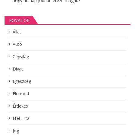
hogy holnap jobban érezd magad?
ROVATOK
Állat
Autó
Cégvilág
Divat
Egészség
Életmód
Érdekes
Étel – ital
Jog