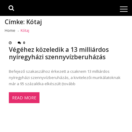
Skip
Skip
to
to
navigation
content
Címke:
Kótaj
Home
Kótaj
0
Végéhez közeledik a 13 milliárdos
nyíregyházi szennyvízberuházás
Befejező szakaszához érkezett a csaknem 13 milliárdos
nyíregyházi szennyvízberuházás, a kivitelezői munkálatoknak
már a 95 százaléka elkészült (tovább
READ MORE