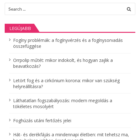
Search
for:
LEGÚJABB
Fogíny problémák: a fogínyvérzés és a fogínysorvadás
összefüggése
Orrpolip műtét: mikor indokolt, és hogyan zajlik a
beavatkozás?
Letört fog és a cirkónium korona: mikor van szükség
helyreállításra?
Láthatatlan fogszabályozás: modern megoldás a
tökéletes mosolyért
Foghúzás utáni fertőzés jelei
Hát- és derékfájás a mindennapi életben: mit tehetsz ma,