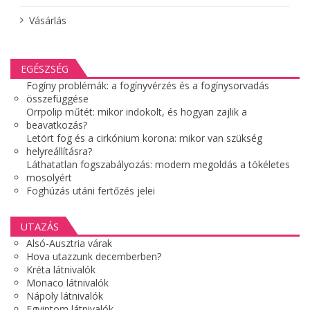
Vásárlás
EGÉSZSÉG
Fogíny problémák: a fogínyvérzés és a fogínysorvadás
összefüggése
Orrpolip műtét: mikor indokolt, és hogyan zajlik a
beavatkozás?
Letört fog és a cirkónium korona: mikor van szükség
helyreállításra?
Láthatatlan fogszabályozás: modern megoldás a tökéletes
mosolyért
Foghúzás utáni fertőzés jelei
UTAZÁS
Alsó-Ausztria várak
Hova utazzunk decemberben?
Kréta látnivalók
Monaco látnivalók
Nápoly látnivalók
Egyiptom látnivalók