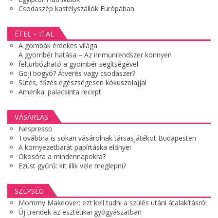
Csodaszép kastélyszállók Európában
ÉTEL – ITAL
A gombák érdekes világa
A gyömbér hatása – Az immunrendszer könnyen
felturbózható a gyömbér segítségével
Goji bogyó? Átverés vagy csodaszer?
Sütés, főzés egészségesen kókuszolajjal
Amerikai palacsinta recept
VÁSÁRLÁS
Nespresso
Továbbra is sokan vásárolnak társasjátékot Budapesten
A környezetbarát papírtáska előnyei
Okosóra a mindennapokra?
Ezüst gyűrű: kit illik vele meglepni?
SZÉPSÉG
Mommy Makeover: ezt kell tudni a szülés utáni átalakításról
Új trendek az esztétikai gyógyászatban