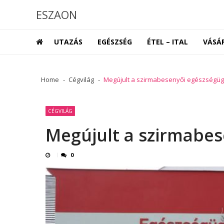
Skip
Skip
ESZAON
to
to
navigation
content
UTAZÁS
EGÉSZSÉG
ÉTEL – ITAL
VÁSÁ
Home
Cégvilág
Megújult a szirmabesenyői egészségüg
CÉGVILÁG
Megújult a szirmabes
0