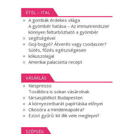
ÉTEL – ITAL
A gombák érdekes világa
A gyömbér hatása – Az immunrendszer
könnyen felturbózható a gyömbér
segítségével
Goji bogyó? Átverés vagy csodaszer?
Sütés, főzés egészségesen
kókuszolajjal
Amerikai palacsinta recept
VÁSÁRLÁS
Nespresso
Továbbra is sokan vásárolnak
társasjátékot Budapesten
A környezetbarát papírtáska előnyei
Okosóra a mindennapokra?
Ezüst gyűrű: kit illik vele meglepni?
SZÉPSÉG