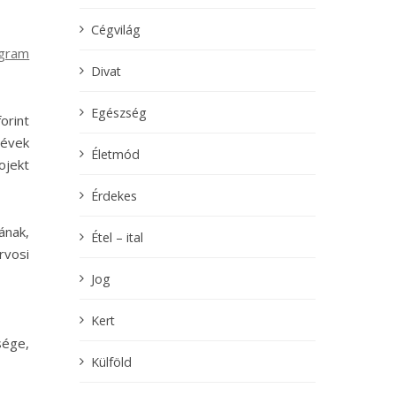
Cégvilág
ogram
Divat
Egészség
orint
 évek
Életmód
ojekt
Érdekes
ának,
Étel – ital
rvosi
Jog
Kert
sége,
Külföld