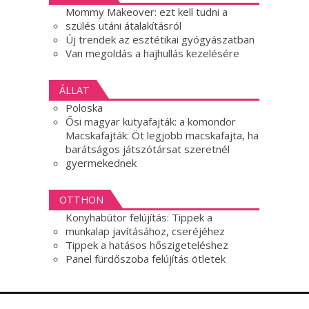
Mommy Makeover: ezt kell tudni a
szülés utáni átalakításról
Új trendek az esztétikai gyógyászatban
Van megoldás a hajhullás kezelésére
ÁLLAT
Poloska
Ősi magyar kutyafajták: a komondor
Macskafajták: Öt legjobb macskafajta, ha
barátságos játszótársat szeretnél
gyermekednek
OTTHON
Konyhabútor felújítás: Tippek a
munkalap javításához, cseréjéhez
Tippek a hatásos hőszigeteléshez
Panel fürdőszoba felújítás ötletek