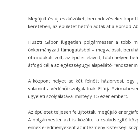
Megújult és új eszközöket, berendezéseket kapot
keretében, az épületet hétfőn adták át a Borsod-
Huszti Gábor független polgármester a több mint 
önkormányzati támogatásból – megvalósult beruház
óta indokolt volt, az épület elavult, több helyen b
átfogó célja az egészségügyi alapellátó-rendszer inf
A központ helyet ad két felnőtt háziorvosi, egy 
valamint a védőnői szolgálatnak. Ellátja Szirmabes
ügyeleti szolgálatával mintegy 15 ezer embert.
Az épületet teljesen felújították, megújuló energiaf
A polgármester azt is közölte: a családsegítő közp
ennek eredményeként az intézmény kistérségi közp