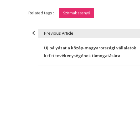
Related tags :
Szirmabesenyő
Previous Article
B
Új pályázat a közép-magyarországi vállalatok
e
k+f+i tevékenységének támogatására
j
e
g
y
z