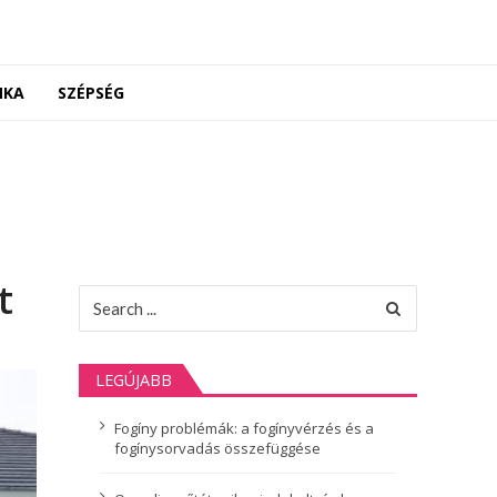
NKA
SZÉPSÉG
t
Search
for:
LEGÚJABB
Fogíny problémák: a fogínyvérzés és a
fogínysorvadás összefüggése