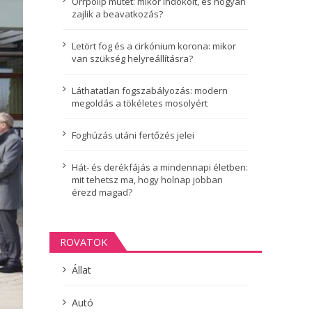
Orrpolip műtét: mikor indokolt, és hogyan
zajlik a beavatkozás?
Letört fog és a cirkónium korona: mikor
van szükség helyreállításra?
Láthatatlan fogszabályozás: modern
megoldás a tökéletes mosolyért
Foghúzás utáni fertőzés jelei
Hát- és derékfájás a mindennapi életben:
mit tehetsz ma, hogy holnap jobban
érezd magad?
ROVATOK
Állat
Autó