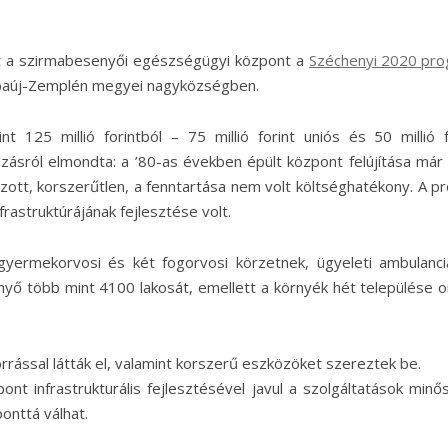
t a szirmabesenyői egészségügyi központ a
Széchenyi 2020 pr
Abaúj-Zemplén megyei nagyközségben.
125 millió forintból – 75 millió forint uniós és 50 millió f
ásról elmondta: a ’80-as években épült központ felújítása már
eázott, korszerűtlen, a fenntartása nem volt költséghatékony. A pr
rastruktúrájának fejlesztése volt.
gyermekorvosi és két fogorvosi körzetnek, ügyeleti ambulanci
enyő több mint 4100 lakosát, emellett a környék hét települése o
orrással látták el, valamint korszerű eszközöket szereztek be.
ont infrastrukturális fejlesztésével javul a szolgáltatások minő
onttá válhat.