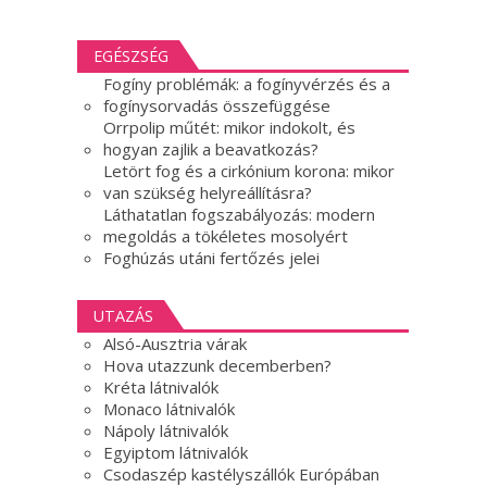
EGÉSZSÉG
Fogíny problémák: a fogínyvérzés és a
fogínysorvadás összefüggése
Orrpolip műtét: mikor indokolt, és
hogyan zajlik a beavatkozás?
Letört fog és a cirkónium korona: mikor
van szükség helyreállításra?
Láthatatlan fogszabályozás: modern
megoldás a tökéletes mosolyért
Foghúzás utáni fertőzés jelei
UTAZÁS
Alsó-Ausztria várak
Hova utazzunk decemberben?
Kréta látnivalók
Monaco látnivalók
Nápoly látnivalók
Egyiptom látnivalók
Csodaszép kastélyszállók Európában