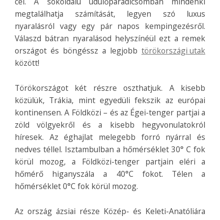
cél. A sokoldalú üdülőparadicsomban mindenki
megtalálhatja számítását, legyen szó luxus
nyaralásról vagy egy pár napos kempingezésről.
Válaszd bátran nyaralásod helyszínéül ezt a remek
országot és böngéssz a legjobb
törökországi utak
között!
Törökországot két részre oszthatjuk. A kisebb
közülük, Trákia, mint egyedüli fekszik az európai
kontinensen. A Földközi – és az Égei-tenger partjai a
zöld völgyekről és a kisebb hegyvonulatokról
híresek. Az éghajlat melegebb forró nyárral és
nedves téllel. Isztambulban a hőmérséklet 30° C fok
körül mozog, a Földközi-tenger partjain eléri a
hőmérő higanyszála a 40°C fokot. Télen a
hőmérséklet 0°C fok körül mozog.
Az ország ázsiai része Közép- és Keleti-Anatóliára