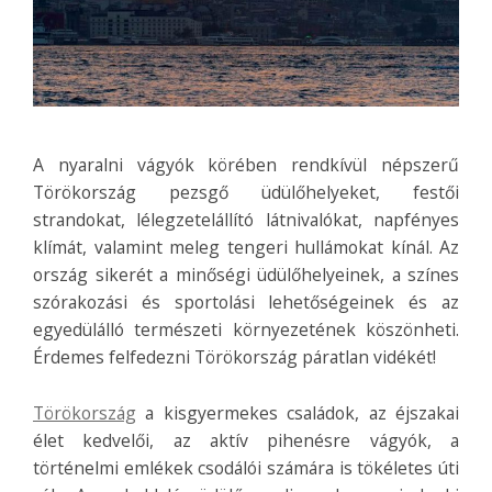
A nyaralni vágyók körében rendkívül népszerű
Törökország pezsgő üdülőhelyeket, festői
strandokat, lélegzetelállító látnivalókat, napfényes
klímát, valamint meleg tengeri hullámokat kínál. Az
ország sikerét a minőségi üdülőhelyeinek, a színes
szórakozási és sportolási lehetőségeinek és az
egyedülálló természeti környezetének köszönheti.
Érdemes felfedezni Törökország páratlan vidékét!
Törökország
a kisgyermekes családok, az éjszakai
élet kedvelői, az aktív pihenésre vágyók, a
történelmi emlékek csodálói számára is tökéletes úti