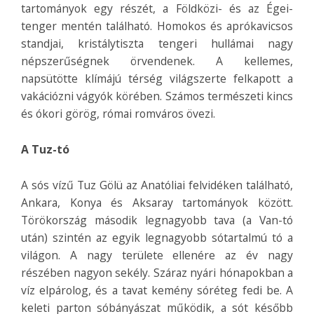
tartományok egy részét, a Földközi- és az Égei-
tenger mentén található. Homokos és aprókavicsos
standjai, kristálytiszta tengeri hullámai nagy
népszerűségnek örvendenek. A kellemes,
napsütötte klímájú térség világszerte felkapott a
vakációzni vágyók körében. Számos természeti kincs
és ókori görög, római romváros övezi.
A Tuz-tó
A sós vízű Tuz Gölü az Anatóliai felvidéken található,
Ankara, Konya és Aksaray tartományok között.
Törökország második legnagyobb tava (a Van-tó
után) szintén az egyik legnagyobb sótartalmú tó a
világon. A nagy területe ellenére az év nagy
részében nagyon sekély. Száraz nyári hónapokban a
víz elpárolog, és a tavat kemény sóréteg fedi be. A
keleti parton sóbányászat működik, a sót később