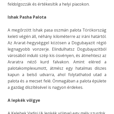
feldolgozzák és értékesítik a helyi piacokon.
Ishak Pasha Palota
A megőrzött Ishak pasa oszmán palota Törökország
keleti végén áll, néhány kilométerre az iráni határtól.
Az Ararat-hegységgel közösen a Dogubayazit régió
legnagyobb vonzerje. Elindulhatsz Dogubayazitból
városából induló szép kis ösvényen, és átmehtesz az
Araratra néző kurd falvakon. Amint eléred a
palotakomplexumott, átmész egy hatalmas díszes
kapun a belső udvarra, ahol folytathatod utad a
palota és a mecset felé. Önmagában a palota épülete
a gazdag díszítésével is nagyon érdekes.
A lepkék völgye
A Kelebek Vadisi (A lepkék völgye) egy mély szurdok,