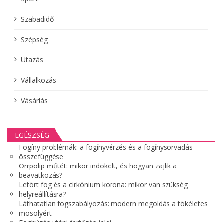
Szabadidő
Szépség
Utazás
Vállalkozás
Vásárlás
EGÉSZSÉG
Fogíny problémák: a fogínyvérzés és a fogínysorvadás
összefüggése
Orrpolip műtét: mikor indokolt, és hogyan zajlik a
beavatkozás?
Letört fog és a cirkónium korona: mikor van szükség
helyreállításra?
Láthatatlan fogszabályozás: modern megoldás a tökéletes
mosolyért