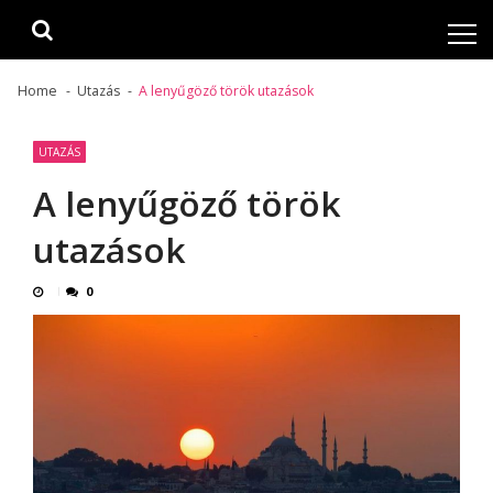
Skip
Skip
to
to
navigation
content
Home
Utazás
A lenyűgöző török utazások
UTAZÁS
A lenyűgöző török
utazások
0