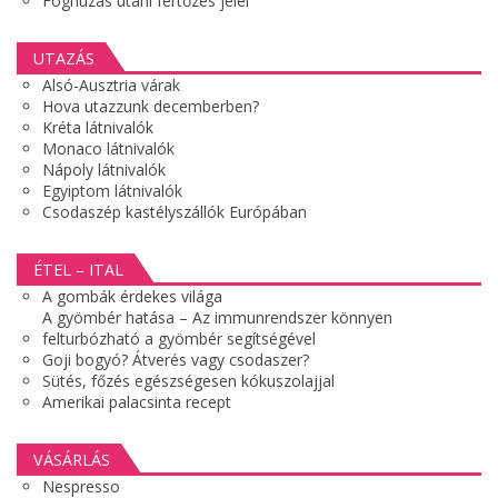
Foghúzás utáni fertőzés jelei
UTAZÁS
Alsó-Ausztria várak
Hova utazzunk decemberben?
Kréta látnivalók
Monaco látnivalók
Nápoly látnivalók
Egyiptom látnivalók
Csodaszép kastélyszállók Európában
ÉTEL – ITAL
A gombák érdekes világa
A gyömbér hatása – Az immunrendszer könnyen
felturbózható a gyömbér segítségével
Goji bogyó? Átverés vagy csodaszer?
Sütés, főzés egészségesen kókuszolajjal
Amerikai palacsinta recept
VÁSÁRLÁS
Nespresso