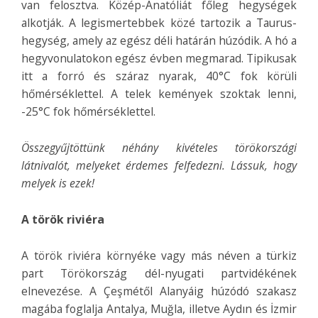
van felosztva. Közép-Anatóliát főleg hegységek
alkotják. A legismertebbek közé tartozik a Taurus-
hegység, amely az egész déli határán húzódik. A hó a
hegyvonulatokon egész évben megmarad. Tipikusak
itt a forró és száraz nyarak, 40°C fok körüli
hőmérséklettel. A telek kemények szoktak lenni,
-25°C fok hőmérséklettel.
Összegyűjtöttünk néhány kivételes törökországi
látnivalót, melyeket érdemes felfedezni. Lássuk, hogy
melyek is ezek!
A török riviéra
A török riviéra környéke vagy más néven a türkiz
part Törökország dél-nyugati partvidékének
elnevezése. A Çeşmétől Alanyáig húzódó szakasz
magába foglalja Antalya, Muğla, illetve Aydın és İzmir