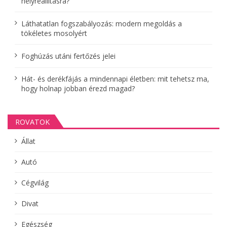
helyreállításra?
i
Láthatatlan fogszabályozás: modern megoldás a
ó
tökéletes mosolyért
Foghúzás utáni fertőzés jelei
Hát- és derékfájás a mindennapi életben: mit tehetsz ma,
hogy holnap jobban érezd magad?
ROVATOK
Állat
Autó
Cégvilág
Divat
Egészség