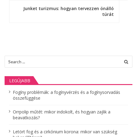
e
Junket turizmus: hogyan tervezzen önálló
g
túrát
y
z
é
s
Search
for:
n
a
LEGÚJABB
v
Fogíny problémák: a fogínyvérzés és a fogínysorvadás
összefüggése
i
g
Orrpolip műtét: mikor indokolt, és hogyan zajlik a
beavatkozás?
á
Letört fog és a cirkónium korona: mikor van szükség
c