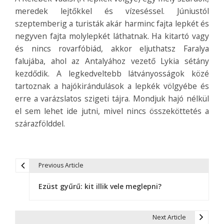
meredek lejtőkkel és vízeséssel. Júniustól
szeptemberig a turisták akár harminc fajta lepkét és
negyven fajta molylepkét láthatnak. Ha kitartó vagy
és nincs rovarfóbiád, akkor eljuthatsz Faralya
falujába, ahol az Antalyához vezető Lykia sétány
kezdődik. A legkedveltebb látványosságok közé
tartoznak a hajókirándulások a lepkék völgyébe és
erre a varázslatos szigeti tájra. Mondjuk hajó nélkül
el sem lehet ide jutni, mivel nincs összeköttetés a
szárazfölddel.
Previous Article
B
Ezüst gyűrű: kit illik vele meglepni?
e
j
Next Article