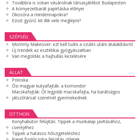
Továbbra is sokan vásárolnak társasjátékot Budapesten
A környezetbarát papírtáska előnyei
Okosóra a mindennapokra?
Ezüst gyűrű: kit illik vele meglepni?
SZÉPSÉG
Mommy Makeover: ezt kell tudni a szülés utáni átalakításról
Új trendek az esztétikai gyógyászatban
Van megoldás a hajhullás kezelésére
ÁLLAT
Poloska
Ősi magyar kutyafajták: a komondor
Macskafajták: Öt legjobb macskafajta, ha barátságos
játszótársat szeretnél gyermekednek
OTTHON
Konyhabútor felújítás: Tippek a munkalap javításához,
cseréjéhez
Tippek a hatásos hőszigeteléshez
Panel fürdőszoba felújítás ötletek