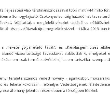
s Fejlesztési Alap társfinanszírozásával több mint 444 millió fori
etében a Somogyfajsztól Csokonyavisontáig húzódó hat tavas terü
seket, felújították a megfelelő vízszint tartásához nélkülözhet
eltető- és nevelőtavak újra megteltek vízzel – írták a 2013-ban in
 a „Fekete gólya etető tavak”, és „Kanalasgém vizes élőhe
 állandó vízborítottságú tavacskákat alakítottak ki, amelyeket 
uházás nem csak természetvédelmi, hanem turisztikai szempontb
nyi területe számos védett növény – agárkosbor, mocsári ko
fű és fekete kökörcsin – élőhelye. Védettségének, érintetlens
nyréce állomány jelentős része ebben a térségben fészkel.