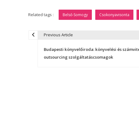
Related tags :
Belső-Somogy
Csokonyavisonta
Previous Article
B
Budapesti könyvelőiroda: könyvelési és számvite
e
outsourcing szolgáltatáscsomagok
j
e
g
y
z