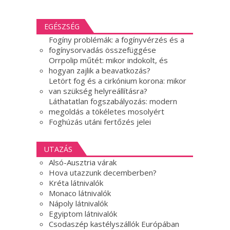
EGÉSZSÉG
Fogíny problémák: a fogínyvérzés és a
fogínysorvadás összefüggése
Orrpolip műtét: mikor indokolt, és
hogyan zajlik a beavatkozás?
Letört fog és a cirkónium korona: mikor
van szükség helyreállításra?
Láthatatlan fogszabályozás: modern
megoldás a tökéletes mosolyért
Foghúzás utáni fertőzés jelei
UTAZÁS
Alsó-Ausztria várak
Hova utazzunk decemberben?
Kréta látnivalók
Monaco látnivalók
Nápoly látnivalók
Egyiptom látnivalók
Csodaszép kastélyszállók Európában