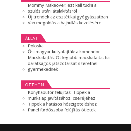
Mommy Makeover: ezt kell tudni a
szülés utáni átalakításról
Új trendek az esztétikai gyógyászatban
Van megoldás a hajhullás kezelésére
ÁLLAT
Poloska
Ősi magyar kutyafajták: a komondor
Macskafajták: Öt legjobb macskafajta, ha
barátságos játszótársat szeretnél
gyermekednek
OTTHON
Konyhabútor felújítás: Tippek a
munkalap javításához, cseréjéhez
Tippek a hatásos hőszigeteléshez
Panel fürdőszoba felújítás ötletek