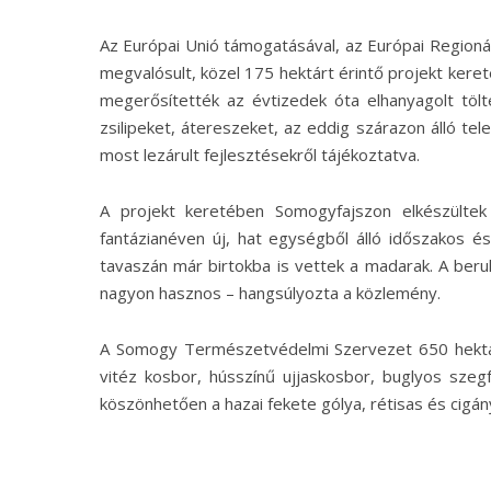
Az Európai Unió támogatásával, az Európai Regionáli
megvalósult, közel 175 hektárt érintő projekt ker
megerősítették az évtizedek óta elhanyagolt tölté
zsilipeket, átereszeket, az eddig szárazon álló tel
most lezárult fejlesztésekről tájékoztatva.
A projekt keretében Somogyfajszon elkészültek
fantázianéven új, hat egységből álló időszakos és
tavaszán már birtokba is vettek a madarak. A ber
nagyon hasznos – hangsúlyozta a közlemény.
A Somogy Természetvédelmi Szervezet 650 hektár
vitéz kosbor, hússzínű ujjaskosbor, buglyos szeg
köszönhetően a hazai fekete gólya, rétisas és cigá