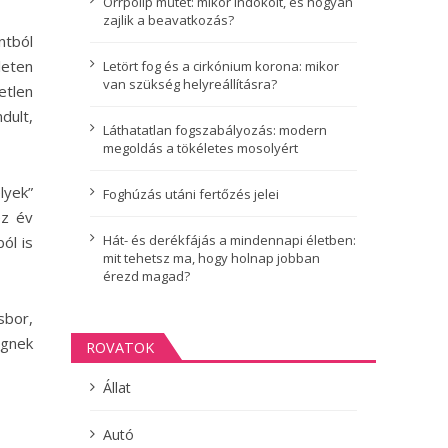
Orrpolip műtét: mikor indokolt, és hogyan
zajlik a beavatkozás?
ntból
leten
Letört fog és a cirkónium korona: mikor
van szükség helyreállításra?
etlen
dult,
Láthatatlan fogszabályozás: modern
megoldás a tökéletes mosolyért
lyek”
Foghúzás utáni fertőzés jelei
ez év
Hát- és derékfájás a mindennapi életben:
ól is
mit tehetsz ma, hogy holnap jobban
érezd magad?
sbor,
égnek
ROVATOK
Állat
Autó