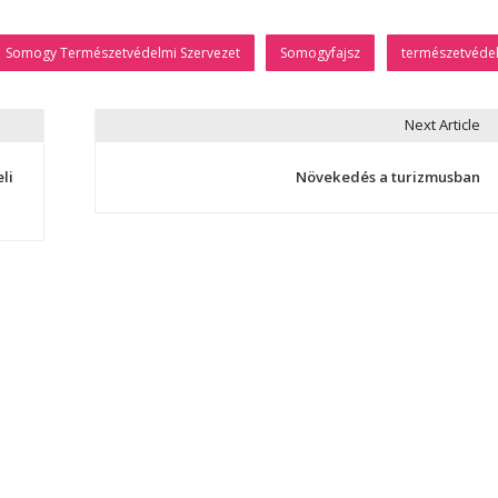
Somogy Természetvédelmi Szervezet
Somogyfajsz
természetvéde
Next Article
li
Növekedés a turizmusban