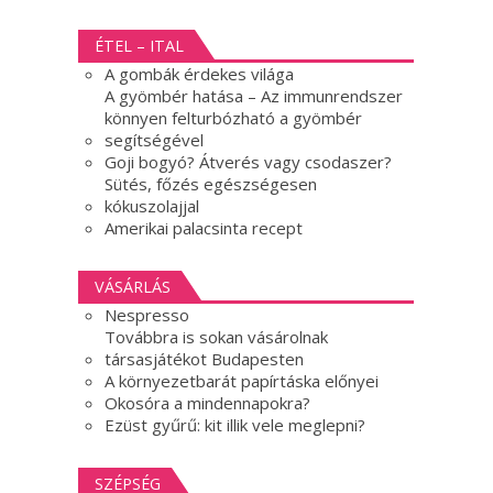
ÉTEL – ITAL
A gombák érdekes világa
A gyömbér hatása – Az immunrendszer
könnyen felturbózható a gyömbér
segítségével
Goji bogyó? Átverés vagy csodaszer?
Sütés, főzés egészségesen
kókuszolajjal
Amerikai palacsinta recept
VÁSÁRLÁS
Nespresso
Továbbra is sokan vásárolnak
társasjátékot Budapesten
A környezetbarát papírtáska előnyei
Okosóra a mindennapokra?
Ezüst gyűrű: kit illik vele meglepni?
SZÉPSÉG