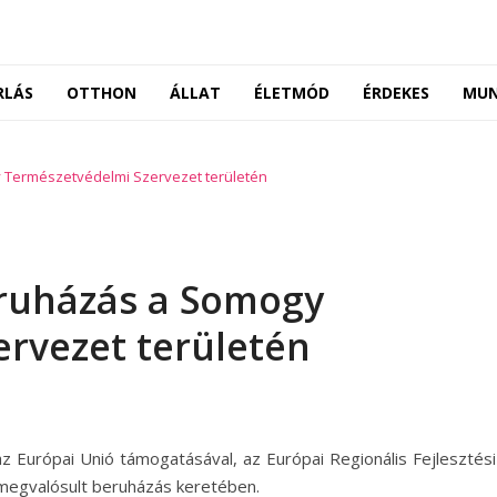
RLÁS
OTTHON
ÁLLAT
ÉLETMÓD
ÉRDEKES
MU
y Természetvédelmi Szervezet területén
beruházás a Somogy
rvezet területén
z Európai Unió támogatásával, az Európai Regionális Fejlesztési
l megvalósult beruházás keretében.