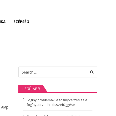
NKA
SZÉPSÉG
Search
for:
LEGÚJABB
Fogíny problémák: a fogínyvérzés és a
fogínysorvadás összefüggése
 Alap