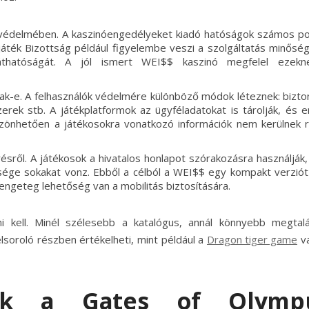
i védelmében. A kaszinóengedélyeket kiadó hatóságok számos p
ejáték Bizottság például figyelembe veszi a szolgáltatás minőség
láthatóságát. A jól ismert WEI$$ kaszinó megfelel ezek
k-e. A felhasználók védelmére különböző módok léteznek: bizto
szerek stb. A játékplatformok az ügyféladatokat is tárolják, és e
szönhetően a játékosokra vonatkozó információk nem kerülnek 
sről. A játékosok a hivatalos honlapot szórakozásra használják,
ősége sokakat vonz. Ebből a célból a WEI$$ egy kompakt verziót 
engeteg lehetőség van a mobilitás biztosítására.
i kell. Minél szélesebb a katalógus, annál könnyebb megtalá
elsoroló részben értékelheti, mint például a
Dragon tiger game
va
iák a Gates of Olymp