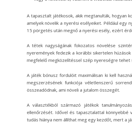
A tapasztalt játékosok, akik megtanulták, hogyan ko
amelyek növelik a nyerési esélyeiket. Például egy n
15 pörgetés után megnő a nyerési esély, ezért érd
A tétek nagyságának fokozatos növelése szinté
nyeremények fedezik a korábbi sikertelen húzások 
megfelelő megközelítéssel szép nyereségre tehet 
A játék bónusz fordulóit maximálisan ki kell has
megszerzésének funkciója véletlenszerű sorrend
összeadódnak, ami növeli a jutalom összegét.
A választékból származó játékok tanulmányozás
ellenőrzését. Idővel és tapasztalattal könnyebbé 
tudás hiánya nem állíthat meg egy kezdőt, mert a já