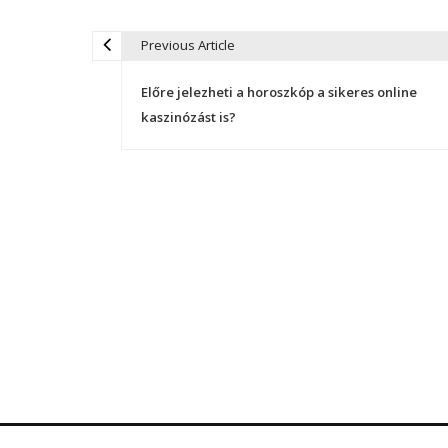
Previous Article
B
Előre jelezheti a horoszkóp a sikeres online
e
kaszinózást is?
j
e
g
y
z
é