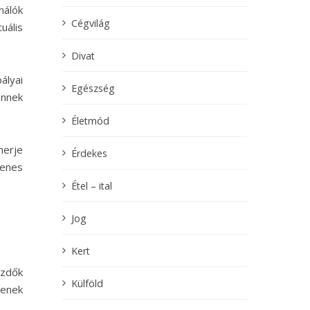
nálók
Cégvilág
uális
Divat
ályai
Egészség
Ennek
Életmód
merje
Érdekes
yenes
Étel – ital
Jog
Kert
ezdők
Külföld
tenek