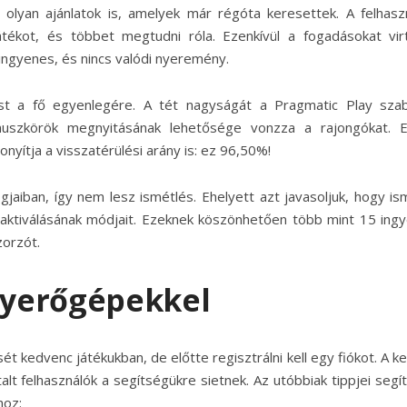
olyan ajánlatok is, amelyek már régóta keresettek.
A felhasz
játékot, és többet megtudni róla. Ezenkívül a fogadásokat virt
 ingyenes, és nincs valódi nyeremény.
st a fő egyenlegére. A tét nagyságát a Pragmatic Play szab
nuszkörök megnyitásának lehetősége vonzza a rajongókat. 
yítja a visszatérülési arány is: ez 96,50%!
jaiban, így nem lesz ismétlés. Ehelyett azt javasoljuk, hogy is
aktiválásának módjait. Ezeknek köszönhetően több mint 15 ing
zorzót.
 nyerőgépekkel
sét kedvenc játékukban, de előtte regisztrálni kell egy fiókot. A k
lt felhasználók a segítségükre sietnek. Az utóbbiak tippjei segí
hoz: