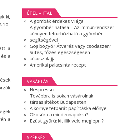
ÉTEL – ITAL
k ki,
A gombák érdekes világa
A 10-
A gyömbér hatása – Az immunrendszer
könnyen felturbózható a gyömbér
segítségével
Goji bogyó? Átverés vagy csodaszer?
att a
Sütés, főzés egészségesen
 és a
kókuszolajjal
Amerikai palacsinta recept
tések
VÁSÁRLÁS
orzók
Nespresso
Továbbra is sokan vásárolnak
társasjátékot Budapesten
A környezetbarát papírtáska előnyei
ségek
Okosóra a mindennapokra?
rén a
Ezüst gyűrű: kit illik vele meglepni?
SZÉPSÉG