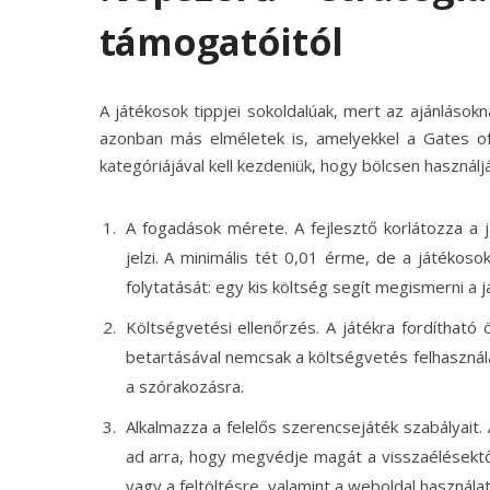
támogatóitól
A játékosok tippjei sokoldalúak, mert az ajánláso
azonban más elméletek is, amelyekkel a Gates o
kategóriájával kell kezdeniük, hogy bölcsen használjá
A fogadások mérete. A fejlesztő korlátozza a 
jelzi. A minimális tét 0,01 érme, de a játékoso
folytatását: egy kis költség segít megismerni a já
Költségvetési ellenőrzés. A játékra fordítható 
betartásával nemcsak a költségvetés felhasználá
a szórakozásra.
Alkalmazza a felelős szerencsejáték szabályait
ad arra, hogy megvédje magát a visszaélésektől.
vagy a feltöltésre, valamint a weboldal használa