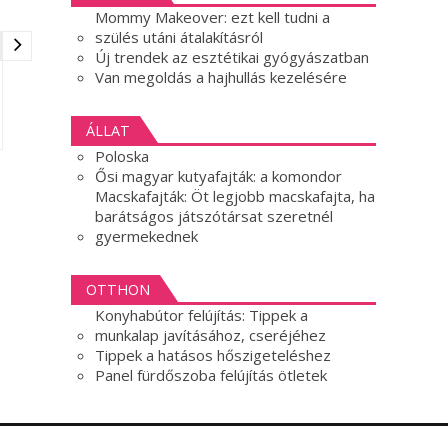
Mommy Makeover: ezt kell tudni a
szülés utáni átalakításról
Új trendek az esztétikai gyógyászatban
Van megoldás a hajhullás kezelésére
ÁLLAT
Poloska
Ősi magyar kutyafajták: a komondor
Macskafajták: Öt legjobb macskafajta, ha
barátságos játszótársat szeretnél
gyermekednek
OTTHON
Konyhabútor felújítás: Tippek a
munkalap javításához, cseréjéhez
Tippek a hatásos hőszigeteléshez
Panel fürdőszoba felújítás ötletek