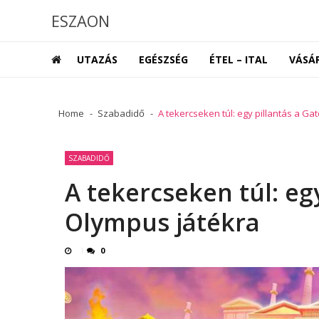
Skip
Skip
ESZAON
to
to
navigation
content
UTAZÁS
EGÉSZSÉG
ÉTEL – ITAL
VÁSÁ
Home
Szabadidő
A tekercseken túl: egy pillantás a Ga
SZABADIDŐ
A tekercseken túl: egy
Olympus játékra
0