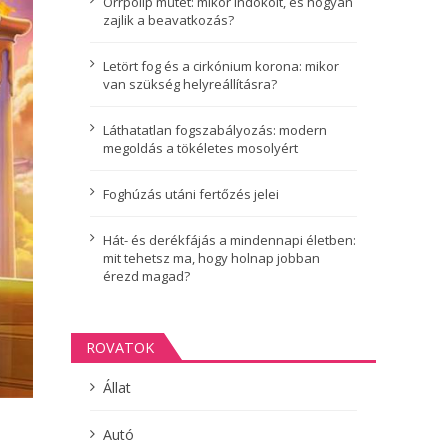
Orrpolip műtét: mikor indokolt, és hogyan
zajlik a beavatkozás?
Letört fog és a cirkónium korona: mikor
van szükség helyreállításra?
Láthatatlan fogszabályozás: modern
megoldás a tökéletes mosolyért
Foghúzás utáni fertőzés jelei
Hát- és derékfájás a mindennapi életben:
mit tehetsz ma, hogy holnap jobban
érezd magad?
ROVATOK
Állat
Autó