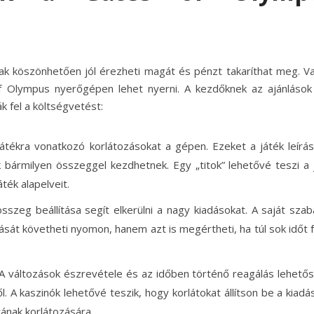
knak köszönhetően jól érezheti magát és pénzt takaríthat meg. V
f Olympus nyerőgépen lehet nyerni. A kezdőknek az ajánlások
k fel a költségvetést:
játékra vonatkozó korlátozásokat a gépen. Ezeket a játék leírá
k bármilyen összeggel kezdhetnek. Egy „titok” lehetővé teszi a 
ték alapelveit.
összeg beállítása segít elkerülni a nagy kiadásokat. A saját szab
sát követheti nyomon, hanem azt is megértheti, ha túl sok időt f
. A változások észrevétele és az időben történő reagálás lehető
 A kaszinók lehetővé teszik, hogy korlátokat állítson be a kiadá
tának korlátozására.