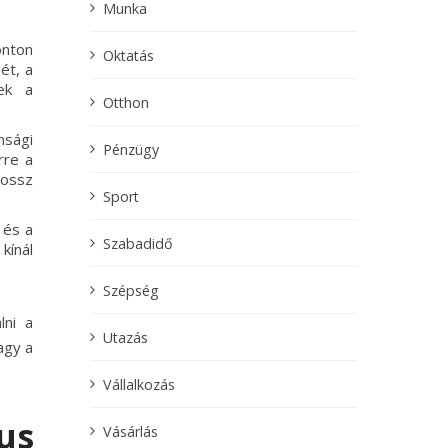
Munka
onton
Oktatás
ét, a
nek a
Otthon
nsági
Pénzügy
rre a
rossz
Sport
 és a
Szabadidő
kínál
Szépség
lni a
Utazás
gy a
Vállalkozás
us
Vásárlás