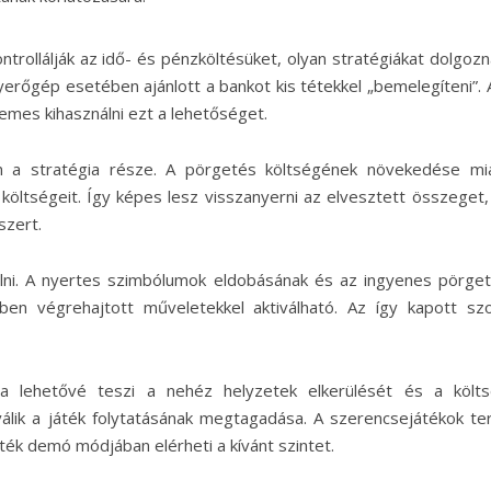
ntrollálják az idő- és pénzköltésüket, olyan stratégiákat dolgozna
yerőgép esetében ajánlott a bankot kis tétekkel „bemelegíteni”. 
emes kihasználni ezt a lehetőséget.
n a stratégia része. A pörgetés költségének növekedése mi
költségeit. Így képes lesz visszanyerni az elvesztett összeget,
szert.
ználni. A nyertes szimbólumok eldobásának és az ingyenes pörge
ben végrehajtott műveletekkel aktiválható. Az így kapott sz
a lehetővé teszi a nehéz helyzetek elkerülését és a költ
válik a játék folytatásának megtagadása. A szerencsejátékok te
ték demó módjában elérheti a kívánt szintet.