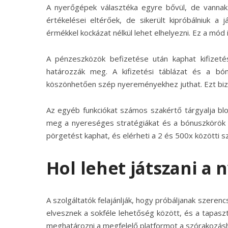
A nyerőgépek választéka egyre bővül, de vannak 
értékelései eltérőek, de sikerült kipróbálniuk a 
érmékkel kockázat nélkül lehet elhelyezni. Ez a mód
A pénzeszközök befizetése után kaphat kifizeté
határozzák meg. A kifizetési táblázat és a bó
köszönhetően szép nyereményekhez juthat. Ezt bizon
Az egyéb funkciókat számos szakértő tárgyalja blog
meg a nyereséges stratégiákat és a bónuszkörök 
pörgetést kaphat, és elérheti a 2 és 500x közötti s
Hol lehet játszani a
A szolgáltatók felajánlják, hogy próbáljanak szerenc
elvesznek a sokféle lehetőség között, és a tapaszta
meghatározni a megfelelő platformot a szórakozás