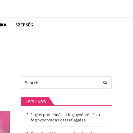
NKA
SZÉPSÉG
Search
for:
LEGÚJABB
Fogíny problémák: a fogínyvérzés és a
fogínysorvadás összefüggése