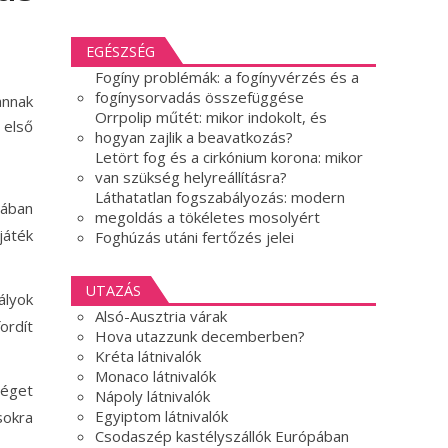
EGÉSZSÉG
Fogíny problémák: a fogínyvérzés és a
fogínysorvadás összefüggése
annak
Orrpolip műtét: mikor indokolt, és
 első
hogyan zajlik a beavatkozás?
Letört fog és a cirkónium korona: mikor
van szükség helyreállításra?
Láthatatlan fogszabályozás: modern
sában
megoldás a tökéletes mosolyért
játék
Foghúzás utáni fertőzés jelei
UTAZÁS
ályok
Alsó-Ausztria várak
ordít
Hova utazzunk decemberben?
Kréta látnivalók
Monaco látnivalók
séget
Nápoly látnivalók
Egyiptom látnivalók
sokra
Csodaszép kastélyszállók Európában